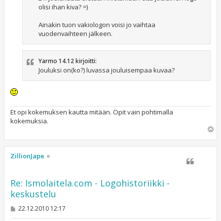
olisi ihan kiva? =)
Ainakin tuon vakiologon voisi jo vaihtaa
vuodenvaihteen jälkeen.
Yarmo 14.12 kirjoitti:
Jouluksi on(ko?) luvassa jouluisempaa kuvaa?
Et opi kokemuksen kautta mitään. Opit vain pohtimalla
kokemuksia.
Y
l
ö
s
ZillionJape
Re: Ismolaitela.com - Logohistoriikki -
keskustelu
V
22.12.2010 12:17
i