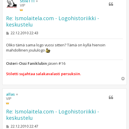
StileTTI
VIP
Re: Ismolaitela.com - Logohistoriikki -
keskustelu
V
22.12.2010 22:43
i
e
s
Oliko tämä sama logo vuosi sitten? Tämä on kyllä hienoin
t
mahdollinen joululogo
i
Osteri-Ossi Faniklubin
jäsen #16
Stiletti sujahtaa salakavalasti persuksiin.
Y
l
ö
s
allas
VIP
Re: Ismolaitela.com - Logohistoriikki -
keskustelu
V
22.12.2010 22:47