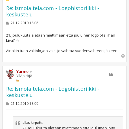
Re: Ismolaitela.com - Logohistoriikki -
keskustelu
V
21.12.2010 18:08
i
e
s
21. joulukuuta aletaan miettimään että jouluinen logo olisi ihan
t
kiva? =)
i
Ainakin tuon vakiologon voisi jo vaihtaa vuodenvaihteen jälkeen.
Y
l
ö
s
Yarmo
Ylläpitäjä
Re: Ismolaitela.com - Logohistoriikki -
keskustelu
V
21.12.2010 18:09
i
e
s
t
allas kirjoitti:
i
21. joulukuuta aletaan miettimään että jouluinen logo