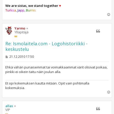
We are sistas, we stand together
♥
T
u
r
k
s
a
,
J
a
p
p
,
B
u
r
n
i
s
Y
l
ö
s
Yarmo
Ylläpitäjä
Re: Ismolaitela.com - Logohistoriikki -
keskustelu
V
21.12.2010 17:50
i
e
s
Ehkä vähän punaisemmat tai voimakkaammat värit olisivat poikaa,
t
pinkki ei oikein taitu näin joulun alla.
i
Et opi kokemuksen kautta mitään. Opit vain pohtimalla
kokemuksia.
Y
l
ö
s
allas
VIP