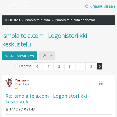
Kirjaudu sisään
Etusivu
Ismolaitela.com
Ismolaitela.com tiedottaa
Ismolaitela.com - Logohistoriikki -
keskustelu
Vastaa Viestiin
111 viestiä
1
2
3
4
5
6
Edellinen
Yarmo
Ylläpitäjä
Re: Ismolaitela.com - Logohistoriikki -
keskustelu
V
14.12.2010 21:43
i
e