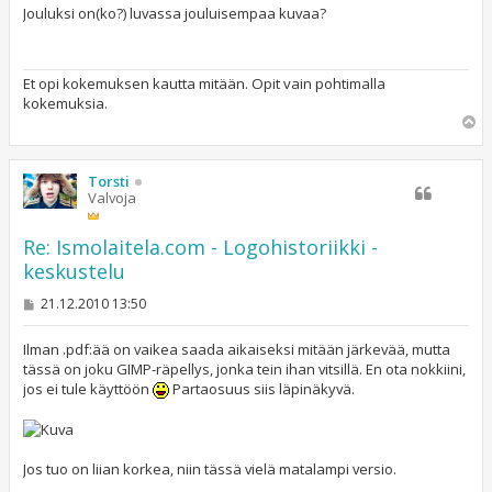
s
Jouluksi on(ko?) luvassa jouluisempaa kuvaa?
t
i
Et opi kokemuksen kautta mitään. Opit vain pohtimalla
kokemuksia.
Y
l
ö
s
Torsti
Valvoja
Re: Ismolaitela.com - Logohistoriikki -
keskustelu
V
21.12.2010 13:50
i
e
s
Ilman .pdf:ää on vaikea saada aikaiseksi mitään järkevää, mutta
t
tässä on joku GIMP-räpellys, jonka tein ihan vitsillä. En ota nokkiini,
i
jos ei tule käyttöön
Partaosuus siis läpinäkyvä.
Jos tuo on liian korkea, niin tässä vielä matalampi versio.