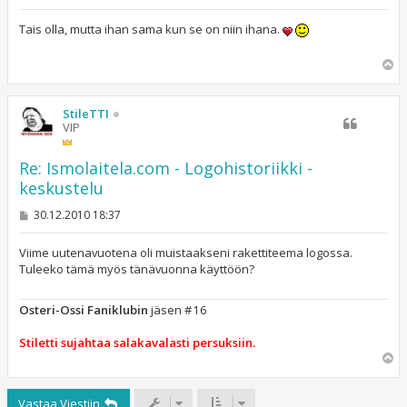
i
e
s
Tais olla, mutta ihan sama kun se on niin ihana.
t
i
Y
l
ö
s
StileTTI
VIP
Re: Ismolaitela.com - Logohistoriikki -
keskustelu
V
30.12.2010 18:37
i
e
s
Viime uutenavuotena oli muistaakseni rakettiteema logossa.
t
Tuleeko tämä myös tänävuonna käyttöön?
i
Osteri-Ossi Faniklubin
jäsen #16
Stiletti sujahtaa salakavalasti persuksiin.
Y
l
ö
Vastaa Viestiin
s