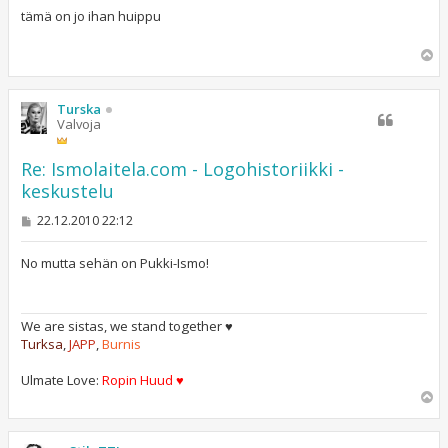
e
s
tämä on jo ihan huippu
t
i
Y
l
ö
s
Turska
Valvoja
Re: Ismolaitela.com - Logohistoriikki -
keskustelu
V
22.12.2010 22:12
i
e
s
No mutta sehän on Pukki-Ismo!
t
i
We are sistas, we stand together ♥
Turksa
,
JAPP
,
Burnis
Ulmate Love:
Ropin Huud ♥
Y
l
ö
s