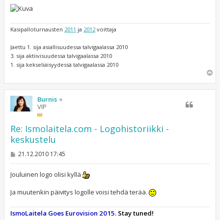
Kasipalloturnausten
2011
ja
2012
voittaja
Jaettu 1. sija asiallisuudessa talvigaalassa 2010
3. sija aktiivisuudessa talvigaalassa 2010
1. sija kekseliäisyydessä talvigaalassa 2010
Y
l
ö
s
Burnis
VIP
Re: Ismolaitela.com - Logohistoriikki -
keskustelu
V
21.12.2010 17:45
i
e
s
Jouluinen logo olisi kyllä
t
i
Ja muutenkin päivitys logolle voisi tehdä terää.
IsmoLaitela Goes Eurovision 2015.
Stay tuned!