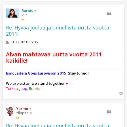
ö
s
Burnis
VIP
Re: Hyvää joulua ja onnellista uutta vuotta
2011!
V
31.12.2010 15:06
i
e
Aivan mahtavaa uutta vuotta 2011
s
t
kaikille!
i
IsmoLaitela Goes Eurovision 2015.
Stay tuned!
We are sistas, we stand together
♥
T
u
r
k
s
a
,
J
a
p
p
,
B
u
r
n
i
s
Y
l
ö
s
Yarmo
Ylläpitäjä
Re: Hyvää joulua ja onnellista uutta vuotta