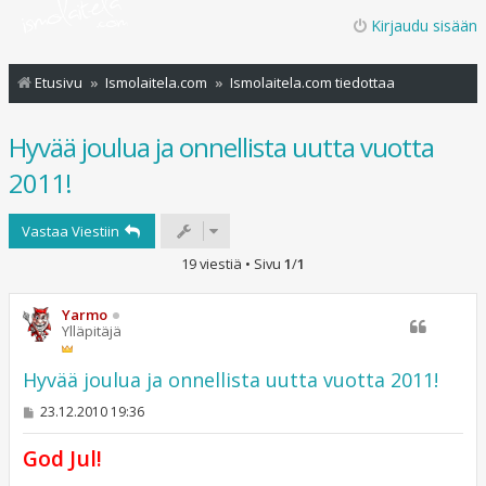
Kirjaudu sisään
Etusivu
Ismolaitela.com
Ismolaitela.com tiedottaa
Hyvää joulua ja onnellista uutta vuotta
2011!
Vastaa Viestiin
19 viestiä • Sivu
1
/
1
Yarmo
Ylläpitäjä
Hyvää joulua ja onnellista uutta vuotta 2011!
V
23.12.2010 19:36
i
e
God Jul!
s
t