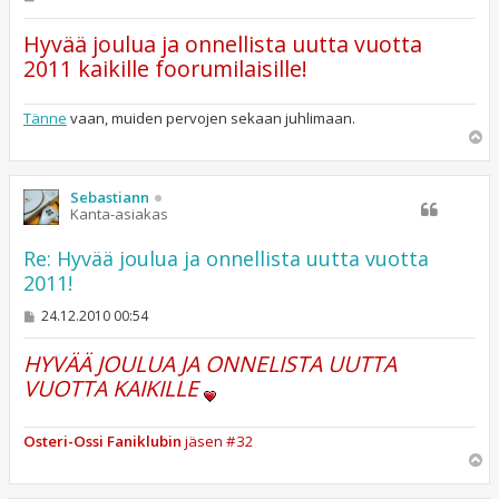
i
e
Hyvää joulua ja onnellista uutta vuotta
s
t
2011 kaikille foorumilaisille!
i
Tänne
vaan, muiden pervojen sekaan juhlimaan.
Y
l
ö
s
Sebastiann
Kanta-asiakas
Re: Hyvää joulua ja onnellista uutta vuotta
2011!
V
24.12.2010 00:54
i
e
HYVÄÄ JOULUA JA ONNELISTA UUTTA
s
t
VUOTTA KAIKILLE
i
Osteri-Ossi Faniklubin
jäsen #32
Y
l
ö