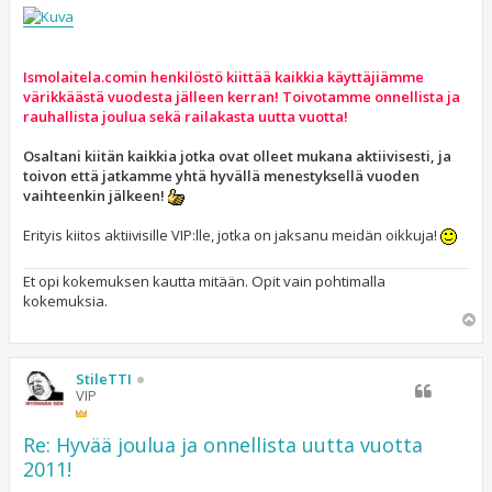
i
Ismolaitela.comin henkilöstö kiittää kaikkia käyttäjiämme
värikkäästä vuodesta jälleen kerran! Toivotamme onnellista ja
rauhallista joulua sekä railakasta uutta vuotta!
Osaltani kiitän kaikkia jotka ovat olleet mukana aktiivisesti, ja
toivon että jatkamme yhtä hyvällä menestyksellä vuoden
vaihteenkin jälkeen!
Erityis kiitos aktiivisille VIP:lle, jotka on jaksanu meidän oikkuja!
Et opi kokemuksen kautta mitään. Opit vain pohtimalla
kokemuksia.
Y
l
ö
s
StileTTI
VIP
Re: Hyvää joulua ja onnellista uutta vuotta
2011!