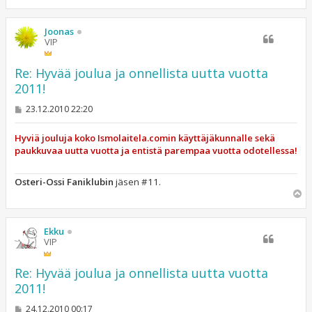
l
ö
s
Joonas
VIP
Re: Hyvää joulua ja onnellista uutta vuotta
2011!
V
23.12.2010 22:20
i
e
s
Hyviä jouluja koko Ismolaitela.comin käyttäjäkunnalle sekä
t
paukkuvaa uutta vuotta ja entistä parempaa vuotta odotellessa!
i
Osteri-Ossi Faniklubin
jäsen #11.
Y
l
ö
s
Ekku
VIP
Re: Hyvää joulua ja onnellista uutta vuotta
2011!
V
24.12.2010 00:17