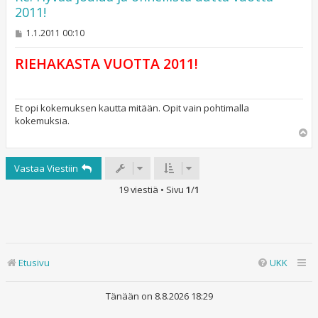
2011!
V
1.1.2011 00:10
i
e
RIEHAKASTA VUOTTA 2011!
s
t
i
Et opi kokemuksen kautta mitään. Opit vain pohtimalla
kokemuksia.
Y
l
ö
Vastaa Viestiin
s
19 viestiä • Sivu
1
/
1
Etusivu
UKK
Tänään on 8.8.2026 18:29