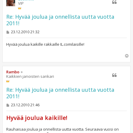
VIP
Re: Hyvää joulua ja onnellista uutta vuotta
2011!
V
23.12.2010 21:32
i
e
s
Hyvää joulua kaikille rakkaille IL.comilaisille!
t
i
Y
l
ö
s
Rambo
Kaikkien janoisten sankari
Re: Hyvää joulua ja onnellista uutta vuotta
2011!
V
23.12.2010 21:46
i
e
Hyvää joulua kaikille!
s
t
i
Rauhaisaa joulua ja onnellista uutta vuotta. Seuraava vuosi on