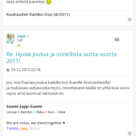
taas entistä parempi.
Kuukauden Rambo-Ossi (8/2011)
Y
l
ö
s
Japp
VIP
Re: Hyvää joulua ja onnellista uutta vuotta
2011!
V
23.12.2010 22:18
i
e
s
joo, tosi ihanaa joulua kaikille tosi ihanille foorumilaisille!
t
ja mukavaa uuttavuotta myös, toivottavasti täällä on yhtä kiva vuosi
i
myös ensi vuonna! varmasti on.
Suomi-Japp-Suomi
Leona
♥
Rambo
♥
Ekku
♥
Iivo
♥
Oiva
We are sistas, we stand together ♥
Turksa
,
Japp
,
Burnis
Y