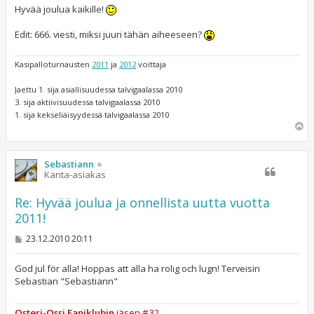
Hyvää joulua kaikille!
Edit: 666. viesti, miksi juuri tähän aiheeseen?
Kasipalloturnausten
2011
ja
2012
voittaja
Jaettu 1. sija asiallisuudessa talvigaalassa 2010
3. sija aktiivisuudessa talvigaalassa 2010
1. sija kekseliäisyydessä talvigaalassa 2010
Y
l
ö
s
Sebastiann
Kanta-asiakas
Re: Hyvää joulua ja onnellista uutta vuotta
2011!
V
23.12.2010 20:11
i
e
s
God jul för alla! Hoppas att alla ha rolig och lugn! Terveisin
t
Sebastian "Sebastiann"
i
Osteri-Ossi Faniklubin
jäsen #32