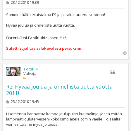
V
23.12.2010 19:39
i
e
s
Samoin täältä. Muistakaa ES ja piirakat uutena vuotena!
t
i
Hyvää joulua ja onnellista uutta vuotta.
Osteri-Ossi Faniklubin
jäsen #16
Stiletti sujahtaa salakavalasti persuksiin.
Y
l
ö
s
Torsti
Valvoja
Re: Hyvää joulua ja onnellista uutta vuotta
2011!
V
23.12.2010 19:45
i
e
s
Huomenna kannattaa katsoa Joulupukin kuumalinja, jossa esitän
t
lämpimät jouluterveiseni koko Ismolaitela.comin väelle. Toisaalta
i
voin esittää ne myös jo tässä: