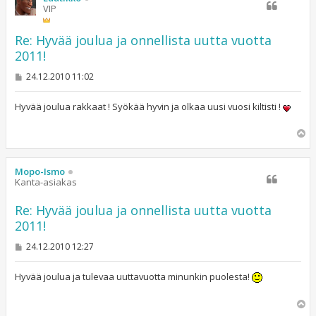
VIP
Re: Hyvää joulua ja onnellista uutta vuotta
2011!
V
24.12.2010 11:02
i
e
s
Hyvää joulua rakkaat ! Syökää hyvin ja olkaa uusi vuosi kiltisti !
t
i
Y
l
ö
s
Mopo-Ismo
Kanta-asiakas
Re: Hyvää joulua ja onnellista uutta vuotta
2011!
V
24.12.2010 12:27
i
e
s
Hyvää joulua ja tulevaa uuttavuotta minunkin puolesta!
t
i
Y
l