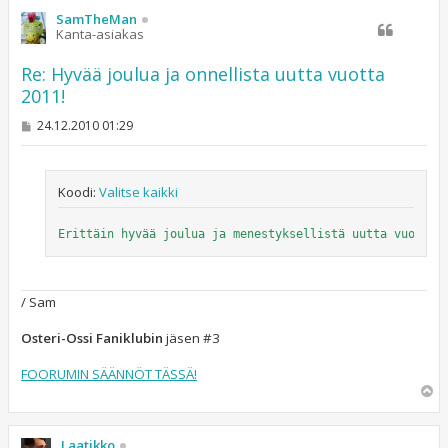
s
SamTheMan
Kanta-asiakas
Re: Hyvää joulua ja onnellista uutta vuotta
2011!
V
24.12.2010 01:29
i
e
s
t
Koodi:
Valitse kaikki
i
Erittäin hyvää joulua ja menestyksellistä uutta vuotta 
/ Sam
Osteri-Ossi Faniklubin
jäsen #3
FOORUMIN SÄÄNNÖT TÄSSÄ!
Y
l
ö
s
Laatikko