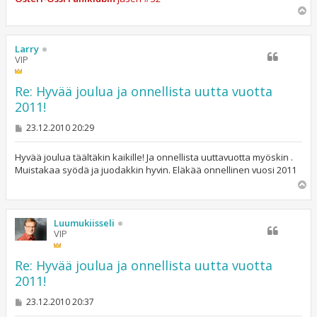
Y
l
ö
s
Larry
VIP
Re: Hyvää joulua ja onnellista uutta vuotta
2011!
V
23.12.2010 20:29
i
e
s
Hyvää joulua täältäkin kaikille! Ja onnellista uuttavuotta myöskin .
t
Muistakaa syödä ja juodakkin hyvin. Eläkää onnellinen vuosi 2011
i
Y
l
ö
s
Luumukiisseli
VIP
Re: Hyvää joulua ja onnellista uutta vuotta
2011!
V
23.12.2010 20:37
i