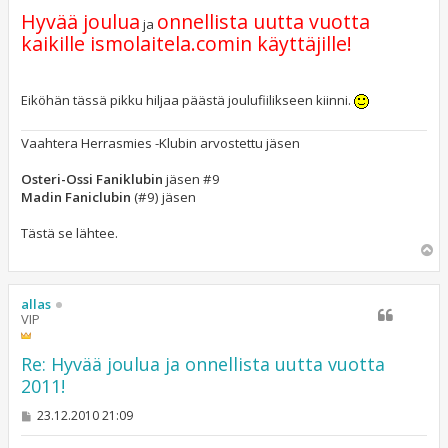
e
Hyvää joulua
onnellista uutta vuotta
s
ja
t
kaikille ismolaitela.comin käyttäjille!
i
Eiköhän tässä pikku hiljaa päästä joulufiilikseen kiinni.
Vaahtera Herrasmies -Klubin arvostettu jäsen
Osteri-Ossi Faniklubin
jäsen #9
Madin Faniclubin
(#9) jäsen
Tästä se lähtee.
Y
l
ö
s
allas
VIP
Re: Hyvää joulua ja onnellista uutta vuotta
2011!
V
23.12.2010 21:09
i
e