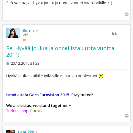
s
Sitä samaa, eli hyvät joulut ja uudet vuodet vaan kaikille. :- )
t
i
Y
l
ö
s
Burnis
VIP
Re: Hyvää joulua ja onnellista uutta vuotta
2011!
V
23.12.2010 21:23
i
e
s
Hyvää joulua kaikille ipiläisille minunkin puolestani.
t
i
IsmoLaitela Goes Eurovision 2015.
Stay tuned!
We are sistas, we stand together
♥
T
u
r
k
s
a
,
J
a
p
p
,
B
u
r
n
i
s
Y
l
ö
s
Laatikko