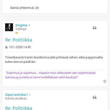
Ääniä yhteensä:
24
Enigma
Valvoja
Re: Politiikka
V
10.1.2026 14:45
i
e
s
Toivottavasti Iranin levottomuudet johtavat siihen että pappisvalta
t
tulee tiensä päähän.
i
"Sopimus ja sopimus... Haasta mut oikeuteen sen sopimukses
kanssa ja juristia ei tarvii todellakaan ettii kaukaa!"
Y
l
ö
s
Siperiantiikeri
Kanta-asiakas
Re: Politiikka