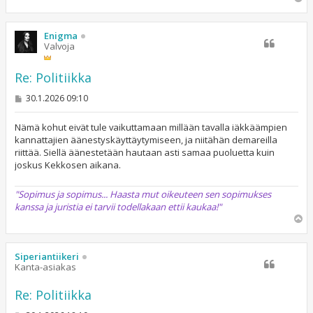
l
ö
s
Enigma
Valvoja
Re: Politiikka
V
30.1.2026 09:10
i
e
s
Nämä kohut eivät tule vaikuttamaan millään tavalla iäkkäämpien
t
kannattajien äänestyskäyttäytymiseen, ja niitähän demareilla
i
riittää. Siellä äänestetään hautaan asti samaa puoluetta kuin
joskus Kekkosen aikana.
"Sopimus ja sopimus... Haasta mut oikeuteen sen sopimukses
kanssa ja juristia ei tarvii todellakaan ettii kaukaa!"
Y
l
ö
s
Siperiantiikeri
Kanta-asiakas
Re: Politiikka