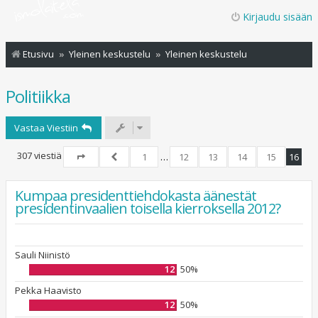
Kirjaudu sisään
Etusivu
Yleinen keskustelu
Yleinen keskustelu
Politiikka
Vastaa Viestiin
307 viestiä
1
…
12
13
14
15
16
Sivu
16
/
16
Edellinen
Kumpaa presidenttiehdokasta äänestät
presidentinvaalien toisella kierroksella 2012?
Sauli Niinistö
12
50%
Pekka Haavisto
12
50%