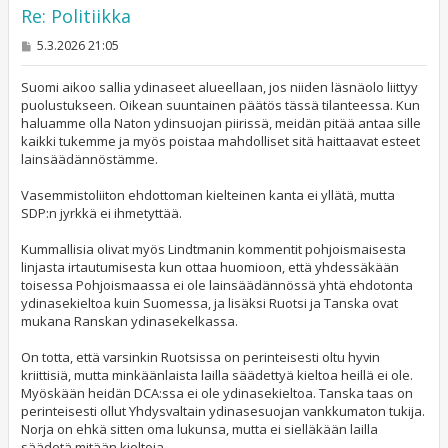
Re: Politiikka
V
5.3.2026 21:05
i
e
s
Suomi aikoo sallia ydinaseet alueellaan, jos niiden läsnäolo liittyy
t
puolustukseen. Oikean suuntainen päätös tässä tilanteessa. Kun
i
haluamme olla Naton ydinsuojan piirissä, meidän pitää antaa sille
kaikki tukemme ja myös poistaa mahdolliset sitä haittaavat esteet
lainsäädännöstämme.
Vasemmistoliiton ehdottoman kielteinen kanta ei yllätä, mutta
SDP:n jyrkkä ei ihmetyttää.
Kummallisia olivat myös Lindtmanin kommentit pohjoismaisesta
linjasta irtautumisesta kun ottaa huomioon, että yhdessäkään
toisessa Pohjoismaassa ei ole lainsäädännössä yhtä ehdotonta
ydinasekieltoa kuin Suomessa, ja lisäksi Ruotsi ja Tanska ovat
mukana Ranskan ydinasekelkassa.
On totta, että varsinkin Ruotsissa on perinteisesti oltu hyvin
kriittisiä, mutta minkäänlaista lailla säädettyä kieltoa heillä ei ole.
Myöskään heidän DCA:ssa ei ole ydinasekieltoa. Tanska taas on
perinteisesti ollut Yhdysvaltain ydinasesuojan vankkumaton tukija.
Norja on ehkä sitten oma lukunsa, mutta ei sielläkään lailla
säädetä mitään kieltoja.