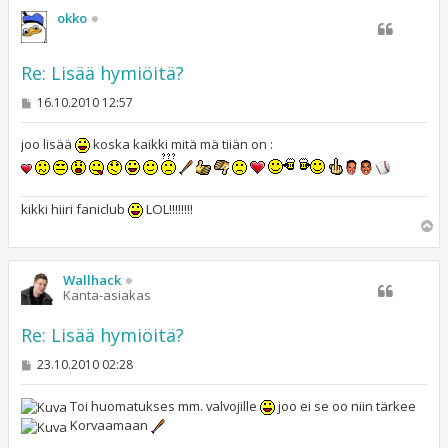
s
okko
Re: Lisää hymiöitä?
V
16.10.2010 12:57
i
e
s
joo lisää
koska kaikki mitä mä tiiän on :
t
i
kikki hiiri faniclub
LOL!!!!!!!!
Y
l
ö
s
Wallhack
Kanta-asiakas
Re: Lisää hymiöitä?
V
23.10.2010 02:28
i
e
s
Toi huomatukses mm. valvojille
joo ei se oo niin tärkee
t
Korvaamaan
i