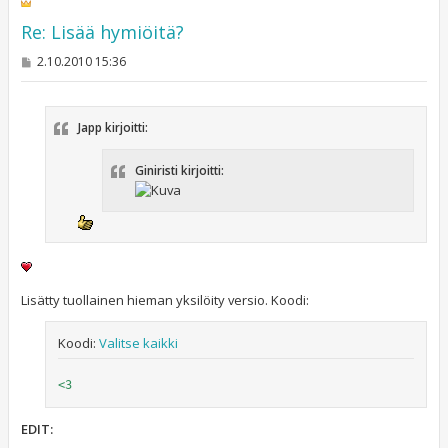
Re: Lisää hymiöitä?
V
2.10.2010 15:36
i
e
s
t
Japp kirjoitti:
i
Giniristi kirjoitti:
Lisätty tuollainen hieman yksilöity versio. Koodi:
Koodi:
Valitse kaikki
<3
EDIT: