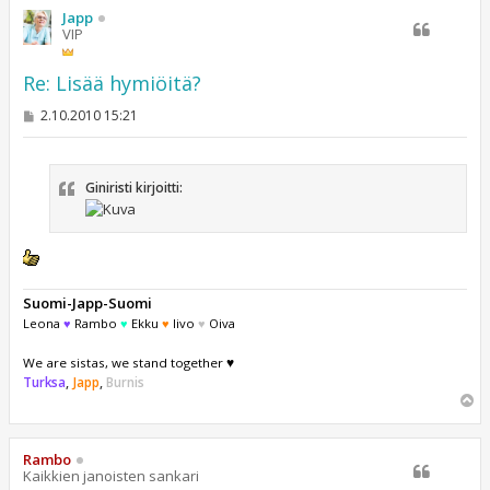
s
Japp
VIP
Re: Lisää hymiöitä?
V
2.10.2010 15:21
i
e
s
t
Giniristi kirjoitti:
i
Suomi-Japp-Suomi
Leona
♥
Rambo
♥
Ekku
♥
Iivo
♥
Oiva
We are sistas, we stand together ♥
Turksa
,
Japp
,
Burnis
Y
l
ö
s
Rambo
Kaikkien janoisten sankari