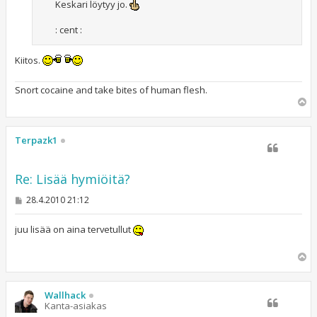
Keskari löytyy jo.
: cent :
Kiitos.
Snort cocaine and take bites of human flesh.
Y
l
ö
s
Terpazk1
Re: Lisää hymiöitä?
V
28.4.2010 21:12
i
e
s
juu lisää on aina tervetullut
t
i
Y
l
ö
s
Wallhack
Kanta-asiakas