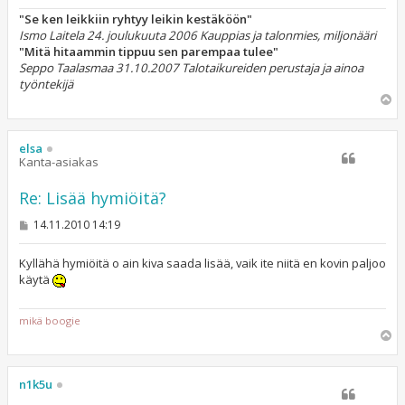
"Se ken leikkiin ryhtyy leikin kestäköön"
Ismo Laitela 24. joulukuuta 2006 Kauppias ja talonmies, miljonääri
"Mitä hitaammin tippuu sen parempaa tulee"
Seppo Taalasmaa 31.10.2007 Talotaikureiden perustaja ja ainoa
työntekijä
Y
l
ö
s
elsa
Kanta-asiakas
Re: Lisää hymiöitä?
V
14.11.2010 14:19
i
e
s
Kyllähä hymiöitä o ain kiva saada lisää, vaik ite niitä en kovin paljoo
t
käytä
i
mikä boogie
Y
l
ö
s
n1k5u