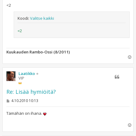
<2
Koodi:
Valitse kaikki
<2
Kuukauden Rambo-Ossi (8/2011)
Y
l
ö
s
Laatikko
VIP
Re: Lisää hymiöitä?
V
4.10.2010 10:13
i
e
s
Tämähän on ihana.
t
i
Y
l
ö