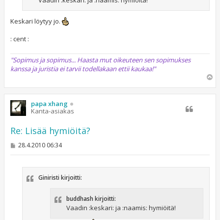
Vaadin :keskari: ja :naamis: hymiöitä!
Keskari löytyy jo.
: cent :
"Sopimus ja sopimus... Haasta mut oikeuteen sen sopimukses
kanssa ja juristia ei tarvii todellakaan ettii kaukaa!"
Y
l
ö
s
papa xhang
Kanta-asiakas
Re: Lisää hymiöitä?
V
28.4.2010 06:34
i
e
s
t
Giniristi kirjoitti:
i
buddhash kirjoitti:
Vaadin :keskari: ja :naamis: hymiöitä!