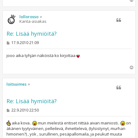
l
ö
s
lollorosso
Kanta-asiakas
Re: Lisää hymiöitä?
V
17.9.2010 21:09
i
e
s
jooo aika tyhjän näköistä ko kirjottaa
t
i
Y
l
ö
s
loitsuimes
Re: Lisää hymiöitä?
V
22.9.2010 22:50
i
e
s
aika kova..
mun mielestä entiset riittää aivan mainiosti..
on
t
äkänen tyytyväinen, pelleilevä, ihmettelevä, (tylsistynyt, murhan
i
himoinen?) , yök , surullinen, pesäpallomaila, ja peukut! muuta