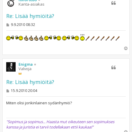
Kanta-asiakas
Re: Lisää hymiöitä?
V
9.9.2010 08:32
i
e
s
t
i
Y
l
ö
s
Enigma
Valvoja
Re: Lisää hymiöitä?
V
15.9.2010 20:04
i
e
s
Miten olisi jonkinlainen sydänhymiö?
t
i
"Sopimus ja sopimus... Haasta mut oikeuteen sen sopimukses
kanssa ja juristia ei tarvii todellakaan ettii kaukaa!"
Y