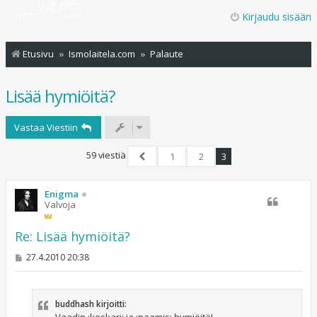
Kirjaudu sisään
Etusivu
Ismolaitela.com
Palaute
Lisää hymiöitä?
Vastaa Viestiin
59 viestiä
1
2
3
Edellinen
Enigma
Valvoja
Re: Lisää hymiöitä?
V
27.4.2010 20:38
i
e
s
t
buddhash kirjoitti:
i