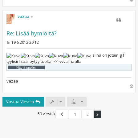
l
ö
s
vazaa
Re: Lisää hymiöitä?
V
19.6.2012 20:12
i
e
s
siinä on jotain gif
t
tyylisii lisää löytyy tuolta >>>vvv alhaalta
i
vazaa
Y
l
ö
Vastaa Viestiin
s
59 viestiä
1
2
3
Edellinen