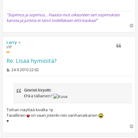
i
"Sopimus ja sopimus... Haasta mut oikeuteen sen sopimukses
kanssa ja juristia ei tarvii todellakaan ettii kaukaa!"
Y
l
ö
s
Larry
VIP
Re: Lisää hymiöitä?
V
24.9.2010 22:02
i
e
s
t
Giniristi kirjoitti:
i
Ehkä tällainen?
Toihan näyttää kivalta =p
Tavallinen
on vaan jotenki niin vanhanaikanen
♥
Y
l
ö