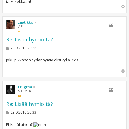
tarvitsekkaan!
Y
l
ö
s
Laatikko
VIP
Re: Lisää hymiöitä?
V
23.9.2010 20:28
i
e
s
Joku pikkanen sydänhymiö olisi kyllä jees.
t
i
Y
l
ö
s
Enigma
Valvoja
Re: Lisää hymiöitä?
V
23.9.2010 20:33
i
e
s
Ehkä tällainen?
t