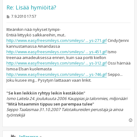
Re: Lisää hymiöitä?
V
7.9.2010 17:57
i
e
s
Itteänikin nää nykyset tympii-
t
Entiiä liittyykö salkkareihin, mut..
i
http://www.easyfreesmileys.com/smileys/ ... ys-271.gif
Cindy/Jenni
kannustamassa Amandassa
http://www.easyfreesmileys.com/smileys/ ... ys-451.gif
Ismo
treenaa amadeuksessa ennen, kuin saa portti kiellon
http://www.easyfreesmileys.com/smileys/ ... ys-312.gif
Ossi härnää
Ismoa Elsan kuolemasta
http://www.easyfreesmileys.com/smileys/ ... ys-746.gif
Seppo...
Joku kusee img... Pysytyin laittaaan vaan linkit.
"Se ken leikkiin ryhtyy leikin kestäköön"
Ismo Laitela 24. joulukuuta 2006 Kauppias ja talonmies, miljonääri
"Mitä hitaammin tippuu sen parempaa tulee"
Seppo Taalasmaa 31.10.2007 Talotaikureiden perustaja ja ainoa
työntekijä
Y
l
ö
s
lollorosso