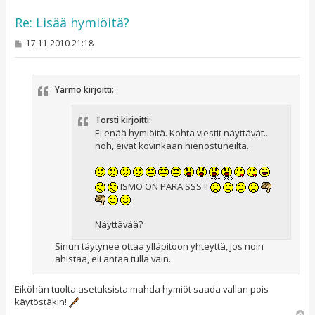
Re: Lisää hymiöitä?
V
17.11.2010 21:18
i
e
s
t
Yarmo kirjoitti:
i
Torsti kirjoitti:
Ei enää hymiöitä. Kohta viestit näyttävät...
noh, eivät kovinkaan hienostuneilta.
ISMO ON PARA SSS !!
Näyttävää?
Sinun täytynee ottaa ylläpitoon yhteyttä, jos noin
ahistaa, eli antaa tulla vain..
Eiköhän tuolta asetuksista mahda hymiöt saada vallan pois
käytöstäkin!
Y