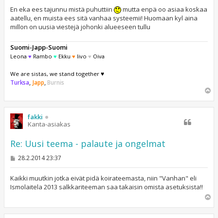
e
s
En eka ees tajunnu mistä puhuttiin
mutta enpä oo asiaa koskaa
t
aatellu, en muista ees sitä vanhaa systeemii! Huomaan kyl aina
i
millon on uusia viestejä johonki alueeseen tullu
Suomi-Japp-Suomi
Leona
♥
Rambo
♥
Ekku
♥
Iivo
♥
Oiva
We are sistas, we stand together ♥
Turksa
,
Japp
,
Burnis
Y
l
ö
s
fakki
Kanta-asiakas
Re: Uusi teema - palaute ja ongelmat
V
28.2.2014 23:37
i
e
s
Kaikki muutkin jotka eivät pidä koirateemasta, niin "Vanhan" eli
t
Ismolaitela 2013 salkkariteeman saa takaisin omista asetuksista!!
i
Y
l
ö