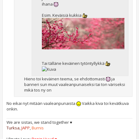
ihana
Esim. Keväisiä kukkia
Tai tälläne keväinen tytöntyllykkä
Hieno toi keväinen teema, se ehdottomasti
ja
banneri sun muut vaaleanpunaiseksi tai ton väriseksi
mikä tos ny on
No eikai nyt mitään vaaleanpunaista
Vaikka kiva toi kevätkuva
onkin.
We are sistas, we stand together ♥
Turksa
,
JAPP
,
Burnis
Ulmate Love:
Ropin Huud ♥