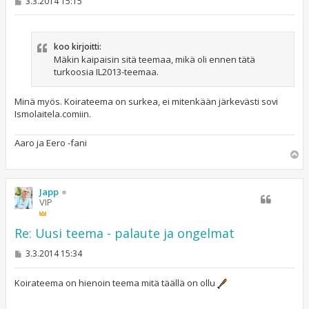
V
3.3.2014 15:15
i
e
s
t
koo kirjoitti:
i
Mäkin kaipaisin sitä teemaa, mikä oli ennen tätä
turkoosia IL2013-teemaa.
Minä myös. Koirateema on surkea, ei mitenkään järkevästi sovi
Ismolaitela.comiin.
Aaro ja Eero -fani
Y
l
ö
s
Japp
VIP
Re: Uusi teema - palaute ja ongelmat
V
3.3.2014 15:34
i
e
s
Koirateema on hienoin teema mitä täällä on ollu
t
i