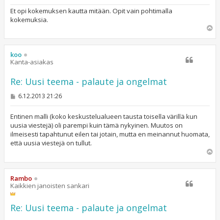
Et opi kokemuksen kautta mitään. Opit vain pohtimalla
kokemuksia.
Y
l
ö
s
koo
Kanta-asiakas
Re: Uusi teema - palaute ja ongelmat
V
6.12.2013 21:26
i
e
s
Entinen malli (koko keskustelualueen tausta toisella värillä kun
t
uusia viestejä) oli parempi kuin tämä nykyinen. Muutos on
i
ilmeisesti tapahtunut eilen tai jotain, mutta en meinannut huomata,
että uusia viestejä on tullut.
Y
l
ö
s
Rambo
Kaikkien janoisten sankari
Re: Uusi teema - palaute ja ongelmat