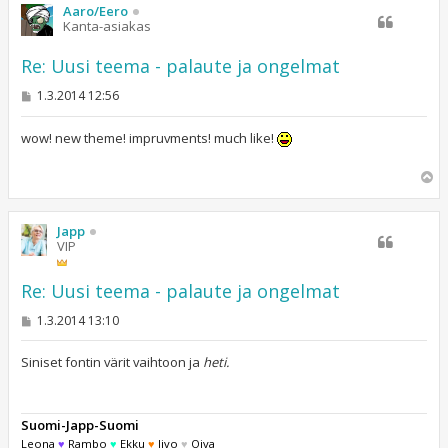
s
Aaro/Eero
Kanta-asiakas
Re: Uusi teema - palaute ja ongelmat
V
1.3.2014 12:56
i
e
s
wow! new theme! impruvments! much like!
t
i
Y
l
ö
s
Japp
VIP
Re: Uusi teema - palaute ja ongelmat
V
1.3.2014 13:10
i
e
s
Siniset fontin värit vaihtoon ja
heti.
t
i
Suomi-Japp-Suomi
Leona
♥
Rambo
♥
Ekku
♥
Iivo
♥
Oiva