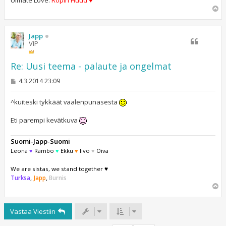
Y
l
ö
s
Japp
VIP
Re: Uusi teema - palaute ja ongelmat
V
4.3.2014 23:09
i
e
s
^kuiteski tykkäät vaalenpunasesta
t
i
Eti parempi kevätkuva
Suomi-Japp-Suomi
Leona
♥
Rambo
♥
Ekku
♥
Iivo
♥
Oiva
We are sistas, we stand together ♥
Turksa
,
Japp
,
Burnis
Y
l
ö
Vastaa Viestiin
s