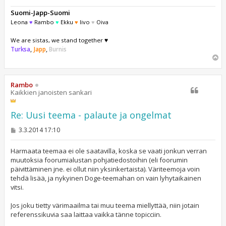
Suomi-Japp-Suomi
Leona
♥
Rambo
♥
Ekku
♥
Iivo
♥
Oiva
We are sistas, we stand together ♥
Turksa
,
Japp
,
Burnis
Y
l
ö
s
Rambo
Kaikkien janoisten sankari
Re: Uusi teema - palaute ja ongelmat
V
3.3.2014 17:10
i
e
s
Harmaata teemaa ei ole saatavilla, koska se vaati jonkun verran
t
muutoksia foorumialustan pohjatiedostoihin (eli foorumin
i
päivittäminen jne. ei ollut niin yksinkertaista). Väriteemoja voin
tehdä lisää, ja nykyinen Doge-teemahan on vain lyhytaikainen
vitsi.
Jos joku tietty värimaailma tai muu teema miellyttää, niin jotain
referenssikuvia saa laittaa vaikka tänne topicciin.