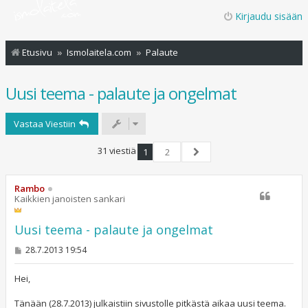
Kirjaudu sisään
Etusivu
Ismolaitela.com
Palaute
Uusi teema - palaute ja ongelmat
Vastaa Viestiin
31 viestiä
1
2
Seuraava
Rambo
Kaikkien janoisten sankari
Uusi teema - palaute ja ongelmat
V
28.7.2013 19:54
i
e
s
Hei,
t
i
Tänään (28.7.2013) julkaistiin sivustolle pitkästä aikaa uusi teema.