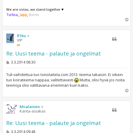
We are sistas, we stand together ♥
Turksa
,
Japp
,
Burnis
Y
l
ö
s
R1ku
VIP
Re: Uusi teema - palaute ja ongelmat
V
3.3.2014 08:30
i
e
s
Tuli vaihdettua tuo Ismolaitela.com 2013 -teema takaisin. Ei oikein
t
tuo koirateema nappaa, valitettavasti
Mutta, olisi hyvä jos noita
i
teemoja olisi valittavana enemmän kuin kaksi.
Y
l
ö
s
Miialainen
Kanta-asiakas
Re: Uusi teema - palaute ja ongelmat
V
3.3.2014 09:48