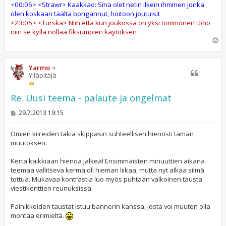
<00:05> <Strawr> Kaakkao: Sinä olet netin ilkein ihminen jonka
olen koskaan täältä bongannut, hoitoon joutuisit
<23:05> <Turska> Niin että kun joukossa on yksi tommonen töhö
niin se kyllä nollaa fiksumpien käytöksen
Y
l
ö
s
Yarmo
Ylläpitäjä
Re: Uusi teema - palaute ja ongelmat
V
29.7.2013 19:15
i
e
s
Omien kiireiden takia skippasin suhteellisen hienosti tämän
t
muutoksen.
i
Kerta kaikkiaan hienoa jälkeä! Ensimmäisten minuuttien aikana
teemaa vallitseva kerma oli hieman liikaa, mutta nyt alkaa silmä
tottua. Mukavaa kontrastia luo myös puhtaan valkoinen tausta
viestikenttien reunuksissa.
Painikkeiden taustat istuu bannerin kanssa, josta voi muuten olla
montaa erimieltä.