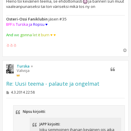
Hieno toi keväinen teema, se ehdottomasti
ja banneri sun muut
vaaleanpunaiseksi tai ton väriseksi mikä tos ny on
Osteri-Ossi Faniklubin
jäsen #35
BFF:s
Turska
ja
Ropsu
♥
And
we
gonna
let
it
burn
♥ ♥
☃☃☃
Y
l
ö
s
Turska
Valvoja
Re: Uusi teema - palaute ja ongelmat
V
4.3.2014 22:58
i
e
s
t
Nipsu kirjoitti:
i
JAPP kirjoitti:
Joku semmoinen ihanan keväinen ois aika