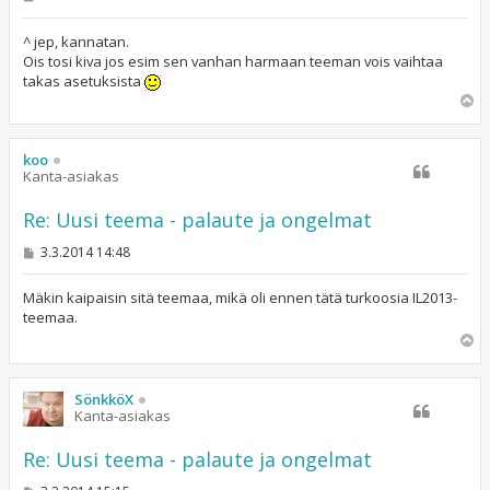
i
e
s
^ jep, kannatan.
t
Ois tosi kiva jos esim sen vanhan harmaan teeman vois vaihtaa
i
takas asetuksista
Y
l
ö
s
koo
Kanta-asiakas
Re: Uusi teema - palaute ja ongelmat
V
3.3.2014 14:48
i
e
s
Mäkin kaipaisin sitä teemaa, mikä oli ennen tätä turkoosia IL2013-
t
teemaa.
i
Y
l
ö
s
SönkköX
Kanta-asiakas
Re: Uusi teema - palaute ja ongelmat