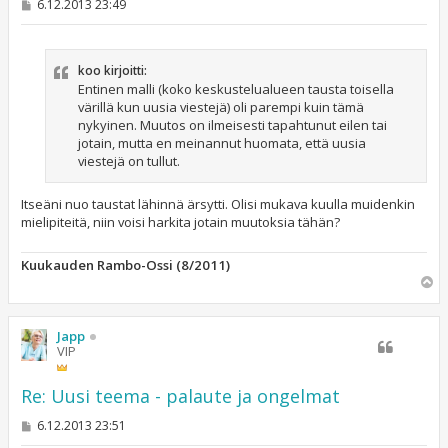
V
6.12.2013 23:49
i
e
s
t
koo kirjoitti:
i
Entinen malli (koko keskustelualueen tausta toisella
värillä kun uusia viestejä) oli parempi kuin tämä
nykyinen. Muutos on ilmeisesti tapahtunut eilen tai
jotain, mutta en meinannut huomata, että uusia
viestejä on tullut.
Itseäni nuo taustat lähinnä ärsytti. Olisi mukava kuulla muidenkin
mielipiteitä, niin voisi harkita jotain muutoksia tähän?
Kuukauden Rambo-Ossi (8/2011)
Y
l
ö
s
Japp
VIP
Re: Uusi teema - palaute ja ongelmat
V
6.12.2013 23:51
i