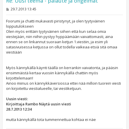
Re: Uusi teema - palaute ja ongelmat
V
29.7.2013 13:45
i
e
s
Foorumi ja chatti mukavasti piristynyt, ja olen tyytyväinen
t
lopputulokseen
i
Olen myös erittäin tyytyväinen siihen että kun selaa omia
viestejään, niin niihin pystyy hyppäämään vaivattomasti, aina
ennen se on linkannut suoraan ketjun 1.viestiin, ja esim yli
satasivuisessa ketjussa on ollut todella vaikeaa etsiä sitä omaa
viestiään
Myös kännykällä käynti täällä on kerrankin vaivatonta, ja pääsin
ensimmäistä kertaa vuosiin kännykällä chattiin myös
kirjoittelemaan!
Ainoo miinus on kännykkäversiossa ettei nää milloin tuorein viesti
on kirjoitettu viestialueelle, tai viestiketjuun.
Uusin viesti:
Kirjoittaja Rambo Näytä uusin viesti
28.7.2013 12:34
mutta kännykällä tota tummennettua kohtaa ei näe