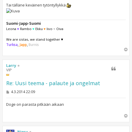
Tai tälläne keväinen tytöntyllykkä
Suomi-Japp-Suomi
Leona
♥
Rambo
♥
Ekku
♥
Iivo
♥
Oiva
We are sistas, we stand together ♥
Turksa
,
Japp
,
Burnis
Y
l
ö
s
Larry
VIP
Re: Uusi teema - palaute ja ongelmat
V
4.3.2014 22:09
i
e
s
Doge on parasta pitkään aikaan
t
i
Y
l
ö
s
Nipsu