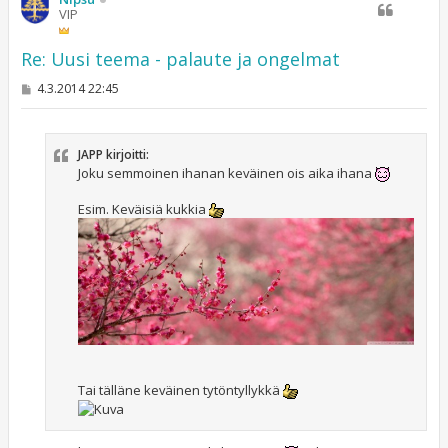
VIP
Re: Uusi teema - palaute ja ongelmat
V
4.3.2014 22:45
i
e
s
t
JAPP kirjoitti:
i
Joku semmoinen ihanan keväinen ois aika ihana
Esim. Keväisiä kukkia
Tai tälläne keväinen tytöntyllykkä