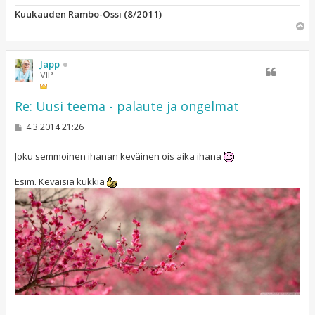
Kuukauden Rambo-Ossi (8/2011)
Y
l
ö
s
Japp
VIP
Re: Uusi teema - palaute ja ongelmat
V
4.3.2014 21:26
i
e
s
Joku semmoinen ihanan keväinen ois aika ihana
t
i
Esim. Keväisiä kukkia