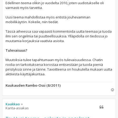
Edellinen teema olikin jo vuodelta 2010, joten uudistukselle oli
varmasti myös tarvetta.
Uusi teema mahdollistaa myös entistä jouhevamman
mobiilikäytön. Kokeile, niin tiedät.
Tässä aiheessa saa vapaasti kommentoida uutta teemaa ja tuoda
ilmi sen ongelmia tai puutteellisuuksia. Ylläpidolla on tiedossa jo
muutamia korjauksia vaativia asioita.
Tulevaisuus?
Muutoksia tulee tapahtumaan myös tulevaisuudessa. Chatin
roolia on tarkoituksena korostaa entisestään ja tuoda pieniä
piristyksiä sinne ja tänne. Tavoitteena on houkutella mukaan uutta
aktiivista käyttäjäkuntaa.
Kuukauden Rambo-Ossi (8/2011)
Y
l
ö
s
Kaakkao
Kanta-asiakas