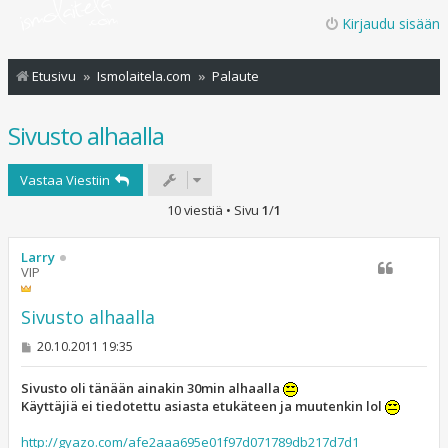
Kirjaudu sisään
Etusivu
Ismolaitela.com
Palaute
Sivusto alhaalla
Vastaa Viestiin
10 viestiä • Sivu
1
/
1
Larry
VIP
Sivusto alhaalla
V
20.10.2011 19:35
i
e
s
Sivusto oli tänään ainakin 30min alhaalla
t
Käyttäjiä ei tiedotettu asiasta etukäteen ja muutenkin lol
i
http://gyazo.com/afe2aaa695e01f97d071789db217d7d1