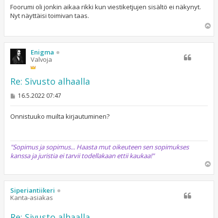
s
Foorumi oli jonkin aikaa rikki kun viestiketjujen sisältö ei näkynyt.
t
Nyt näyttäisi toimivan taas.
i
Y
l
ö
s
Enigma
Valvoja
Re: Sivusto alhaalla
V
16.5.2022 07:47
i
e
s
Onnistuuko muilta kirjautuminen?
t
i
"Sopimus ja sopimus... Haasta mut oikeuteen sen sopimukses
kanssa ja juristia ei tarvii todellakaan ettii kaukaa!"
Y
l
ö
s
Siperiantiikeri
Kanta-asiakas
Re: Sivusto alhaalla