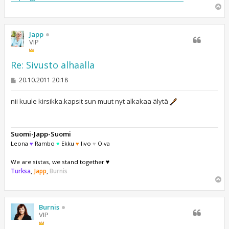
Y
l
ö
s
Japp
VIP
Re: Sivusto alhaalla
V
20.10.2011 20:18
i
e
s
nii kuule kirsikka.kapsit sun muut nyt alkakaa älytä
t
i
Suomi-Japp-Suomi
Leona
♥
Rambo
♥
Ekku
♥
Iivo
♥
Oiva
We are sistas, we stand together ♥
Turksa
,
Japp
,
Burnis
Y
l
ö
s
Burnis
VIP