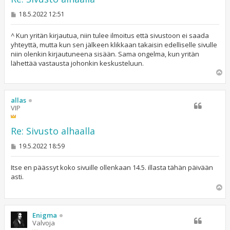
V
18.5.2022 12:51
i
e
s
^ Kun yritän kirjautua, niin tulee ilmoitus että sivustoon ei saada
t
yhteyttä, mutta kun sen jälkeen klikkaan takaisin edelliselle sivulle
i
niin olenkin kirjautuneena sisään. Sama ongelma, kun yritän
lähettää vastausta johonkin keskusteluun.
Y
l
ö
s
allas
VIP
Re: Sivusto alhaalla
V
19.5.2022 18:59
i
e
s
Itse en päässyt koko sivuille ollenkaan 14.5. illasta tähän päivään
t
asti.
i
Y
l
ö
s
Enigma
Valvoja