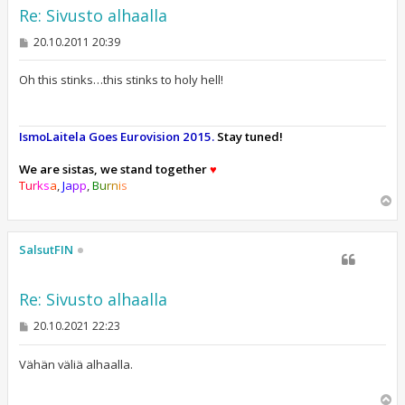
Re: Sivusto alhaalla
V
20.10.2011 20:39
i
e
s
Oh this stinks…this stinks to holy hell!
t
i
IsmoLaitela Goes Eurovision 2015.
Stay tuned!
We are sistas, we stand together
♥
T
u
r
k
s
a
,
J
a
p
p
,
B
u
r
n
i
s
Y
l
ö
s
SalsutFIN
Re: Sivusto alhaalla
V
20.10.2021 22:23
i
e
s
Vähän väliä alhaalla.
t
i
Y