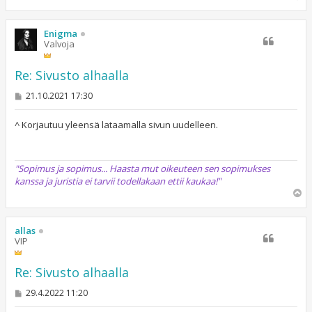
l
ö
s
Enigma
Valvoja
Re: Sivusto alhaalla
V
21.10.2021 17:30
i
e
s
^ Korjautuu yleensä lataamalla sivun uudelleen.
t
i
"Sopimus ja sopimus... Haasta mut oikeuteen sen sopimukses
kanssa ja juristia ei tarvii todellakaan ettii kaukaa!"
Y
l
ö
s
allas
VIP
Re: Sivusto alhaalla
V
29.4.2022 11:20
i
e