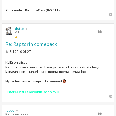
Kuukauden Rambo-Ossi (8/2011)
Y
l
ö
s
dottis
VIP
Re: Raptorin comeback
V
5.4.2010 01:27
i
e
s
Kyllä on siistiä!
t
Raptori oli aikanaan tosi hyvä, ja joskus kun kirjastosta levyn
i
lainasin, niin kuuntelin sen monta monta kertaa läpi.
Nyt sitten uusia biisejä odottamaan!
Osteri-Ossi Faniklubin
jäsen #20
Y
l
ö
s
Jeppe
Kanta-asiakas