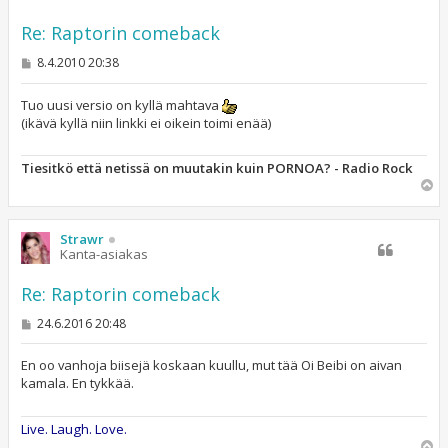
Re: Raptorin comeback
V
8.4.2010 20:38
i
e
s
Tuo uusi versio on kyllä mahtava
t
(ikävä kyllä niin linkki ei oikein toimi enää)
i
Tiesitkö että netissä on muutakin kuin PORNOA? - Radio Rock
Y
l
ö
s
Strawr
Kanta-asiakas
Re: Raptorin comeback
V
24.6.2016 20:48
i
e
s
En oo vanhoja biisejä koskaan kuullu, mut tää Oi Beibi on aivan
t
kamala. En tykkää.
i
Live. Laugh. Love.
Y