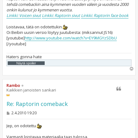
tehdä comebackin aina kymmenen vuoden välein ja vuodesta 2000
onkin kulunut jo kymmenen vuotta.
Linkki: Voicen sivut
Linkki: Raptorin sivut
Linkki: Raptorin face book
Loistavaa, tätä on odotettukin
Oi Beibin uusin versio löytyy juutubesta: (miksannut JS16)
[youtube]
http://www.youtube.com/watch?v=EY9MGYzSDbU
[/youtube]
Haters gonna hate
Y
l
ö
s
Rambo
Kaikkien janoisten sankari
Re: Raptorin comeback
V
2.4.2010 19:20
i
e
s
Jep, on odotettu
t
i
Varmasti loistavaa materiaalia taas tulossa.