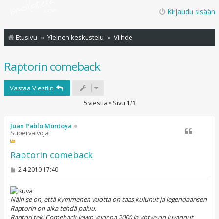
Kirjaudu sisään
Etusivu
Yleinen keskustelu
Viihde
Raptorin comeback
Vastaa Viestiin
5 viestiä • Sivu
1
/
1
Juan Pablo Montoya
Supervalvoja
Raptorin comeback
V
2.4.2010 17:40
i
e
s
t
Näin se on, että kymmenen vuotta on taas kulunut ja legendaarisen
i
Raptorin on aika tehdä paluu.
Raptori teki Comeback-levyn vuonna 2000 ja yhtye on luvannut