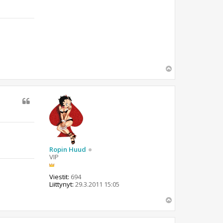
Y
l
ö
s
Ropin Huud
VIP
Viestit:
694
Liittynyt:
29.3.2011 15:05
Y
l
ö