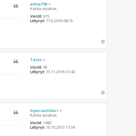
s
antsa798
Kanta-asiakas
Viestit:
615
Liittynyt:
17.6.2016 08:15
Y
l
ö
s
Tazzu
Viestit:
45
Liittynyt:
15.11.2016 21:40
Y
l
ö
s
Siperiantiikeri
Kanta-asiakas
Viestit:
1482
Liittynyt:
10.10.2013 17:34