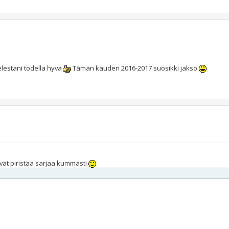
elestäni todella hyvä
Tämän kauden 2016-2017 suosikki jakso
ät piristää sarjaa kummasti