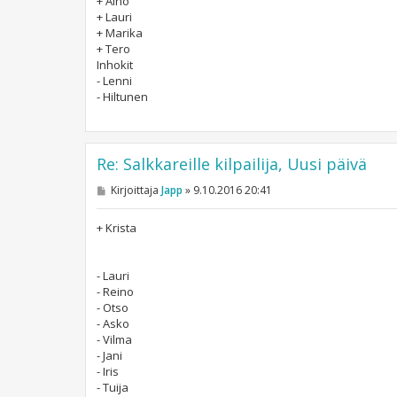
+ Aino
+ Lauri
+ Marika
+ Tero
Inhokit
- Lenni
- Hiltunen
Re: Salkkareille kilpailija, Uusi päivä
V
Kirjoittaja
Japp
»
9.10.2016 20:41
i
e
s
+ Krista
t
i
- Lauri
- Reino
- Otso
- Asko
- Vilma
- Jani
- Iris
- Tuija