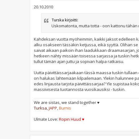
20.10.2010
Turska kirjoitti:
Uskomatonta, mutta totta - oon kattonu tähän
Kahdeksan vuotta myöhemmin, kaikki jaksot edelleen kats
alku osakseen tässäkin ketjussa, eikä syyttä. Olihan s
saivat aikaan paikoin ihan laadukkaan draamasarjan, joka
hetkeen nähty missään toisessa sarjassa ja tuskin hetke
tullut tämän ajan juttu ja sopivan halpa ratkaisu.
Uutta päivittäissarjaakaan tässä maassa tuskin tullaan 
on halukas lähtemään kilpailemaan. Ylekin halunnee pa
edes linjausta tarjota päivittäissarjaa? Yle supistaa ko
massiivisesta tuotannosta vuosikausiksi - tuskin.
We are sistas, we stand together ♥
Turksa
,
JAPP
,
Burnis
Ulmate Love:
Ropin Huud ♥