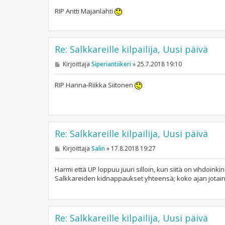
i
RIP Antti Majanlahti
Re: Salkkareille kilpailija, Uusi päivä
V
Kirjoittaja
Siperiantiikeri
»
25.7.2018 19:10
i
e
s
RIP Hanna-Riikka Siitonen
t
i
Re: Salkkareille kilpailija, Uusi päivä
V
Kirjoittaja
Salin
»
17.8.2018 19:27
i
e
s
Harmi että UP loppuu juuri silloin, kun siitä on vihdoinki
t
Salkkareiden kidnappaukset yhteensä; koko ajan jotain 
i
Re: Salkkareille kilpailija, Uusi päivä