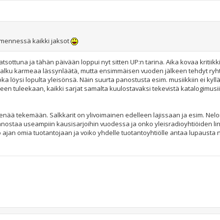
 mennessä kaikki jaksot
ottuna ja tähän päivään loppui nyt sitten UP:n tarina. Aika kovaa kritiikk
e alku karmeaa lässynläätä, mutta ensimmäisen vuoden jälkeen tehdyt ryhti
 löysi lopulta yleisönsä. Näin suurta panostusta esim. musiikkiin ei kyllä
en tuleekaan, kaikki sarjat samalta kuulostavaksi tekevistä katalogimusi
enää tekemään. Salkkarit on ylivoimainen edelleen lajissaan ja esim. Nel
nostaa useampiin kausisarjoihin vuodessa ja onko yleisradioyhtiöiden li
ko ajan omia tuotantojaan ja voiko yhdelle tuotantoyhtiölle antaa lupausta 