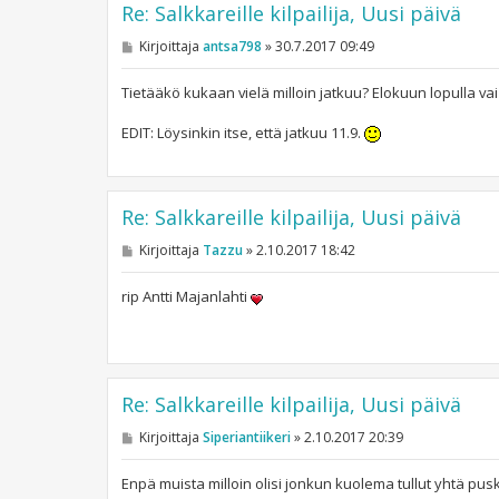
Re: Salkkareille kilpailija, Uusi päivä
V
Kirjoittaja
antsa798
»
30.7.2017 09:49
i
e
s
Tietääkö kukaan vielä milloin jatkuu? Elokuun lopulla v
t
i
EDIT: Löysinkin itse, että jatkuu 11.9.
Re: Salkkareille kilpailija, Uusi päivä
V
Kirjoittaja
Tazzu
»
2.10.2017 18:42
i
e
s
rip Antti Majanlahti
t
i
Re: Salkkareille kilpailija, Uusi päivä
V
Kirjoittaja
Siperiantiikeri
»
2.10.2017 20:39
i
e
s
Enpä muista milloin olisi jonkun kuolema tullut yhtä pus
t