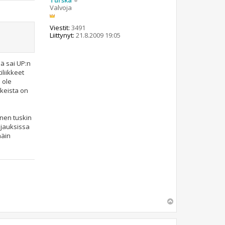
Turska
Valvoja
Viestit:
3491
Liittynyt:
21.8.2009 19:05
iä sai UP:n
liikkeet
 ole
ikeista on
onen tuskin
njauksissa
näin
Y
l
ö