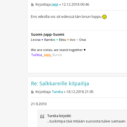
V
Kirjoittaja
Japp
»
12.12.2018 00:46
i
e
s
Ens viikolla ois sit edessä tän lorun loppu
t
i
Suomi-Japp-Suomi
Leona
♥
Rambo
♥
Ekku
♥
Iivo
♥
Oiva
We are sistas, we stand together ♥
Turksa
,
Japp
,
Burnis
Re: Salkkareille kilpailija
V
Kirjoittaja
Turska
»
18.12.2018 21:05
i
e
s
21.9.2010
t
i
Turska kirjoitti:
...tuskimpa tää mitään suosiota tulee samaan