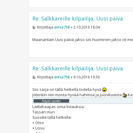
Re: Salkkareille kilpailija, Uusi päivä
V
Kirjoittaja
antsa798
»
2.10.2016 16:04
i
e
s
Maanantain Uusi päivä jakso siis huominen jakso oli mi
t
i
Re: Salkkareille kilpailija, Uusi päivä
V
Kirjoittaja
antsa798
»
9.10.2016 19:36
i
e
s
Siis sarja on tällä hetkellä todella hyvä
t
Jotenkin niin monta hyvää hahmoa ja juonikuviota
Kev
i
Laittakaapas omia listauksia.
Tässän mun:
Suosikit tällä hetkellä:
+ Otso
+ Lissu