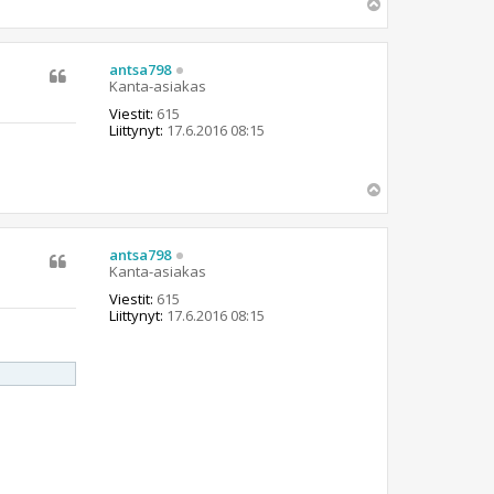
Y
l
ö
s
antsa798
Kanta-asiakas
Viestit:
615
Liittynyt:
17.6.2016 08:15
Y
l
ö
s
antsa798
Kanta-asiakas
Viestit:
615
Liittynyt:
17.6.2016 08:15