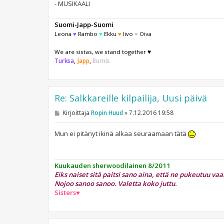
- MUSIKAALI
Suomi-Japp-Suomi
Leona
♥
Rambo
♥
Ekku
♥
Iivo
♥
Oiva
We are sistas, we stand together ♥
Turksa
,
Japp
,
Burnis
Re: Salkkareille kilpailija, Uusi päivä
V
Kirjoittaja
Ropin Huud
»
7.12.2016 19:58
i
e
s
Mun ei pitänyt ikinä alkaa seuraamaan tätä
t
i
Kuukauden sherwoodilainen 8/2011
Eiks naiset sitä paitsi sano aina, että ne pukeutuu va
Nojoo sanoo sanoo. Valetta koko juttu.
Sisters♥