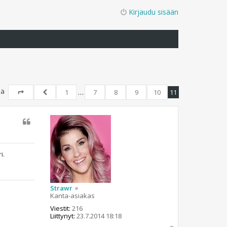
Kirjaudu sisään
tiä
1
…
7
8
9
10
11
Sivu
11
/
11
Edellinen
i.
Strawr
Kanta-asiakas
Viestit:
216
Liittynyt:
23.7.2014 18:18