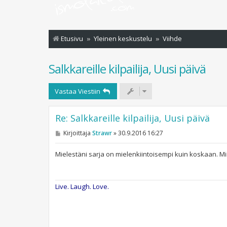
Etusivu
Yleinen keskustelu
Viihde
Salkkareille kilpailija, Uusi päivä
Vastaa Viestiin
Re: Salkkareille kilpailija, Uusi päivä
V
Kirjoittaja
Strawr
»
30.9.2016 16:27
i
e
s
Mielestäni sarja on mielenkiintoisempi kuin koskaan. Minu
t
i
Live. Laugh. Love.