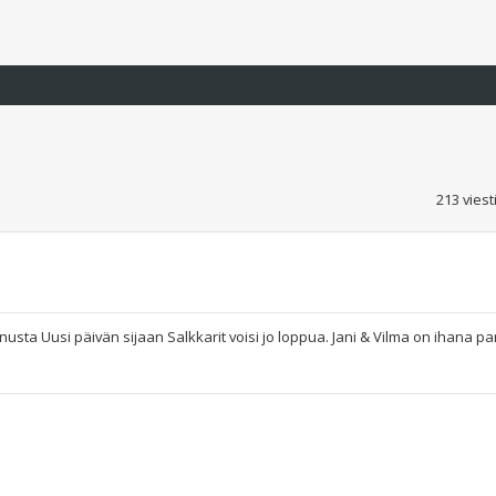
213 vies
sta Uusi päivän sijaan Salkkarit voisi jo loppua. Jani & Vilma on ihana par