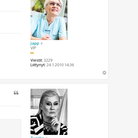
Japp
VIP
Viestit:
3229
Liittynyt:
24.1.2010 14:36
Y
l
ö
s