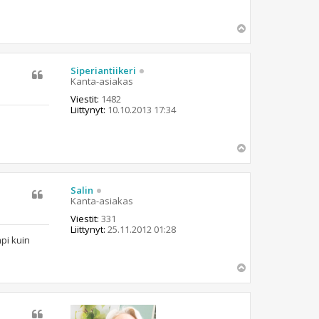
Y
l
ö
s
Siperiantiikeri
Kanta-asiakas
Viestit:
1482
Liittynyt:
10.10.2013 17:34
Y
l
ö
s
Salin
Kanta-asiakas
Viestit:
331
Liittynyt:
25.11.2012 01:28
pi kuin
Y
l
ö
s