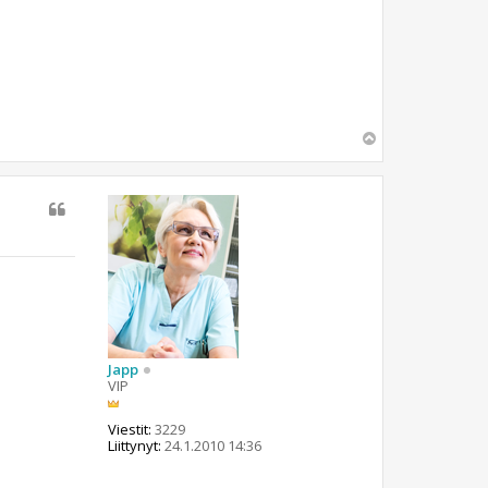
Y
l
ö
s
Japp
VIP
Viestit:
3229
Liittynyt:
24.1.2010 14:36