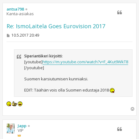
ö
s
antsa798
Kanta-asiakas
Re: IsmoLaitela Goes Eurovision 2017
V
10.5.2017 20:49
i
e
s
t
Siperiantiikeri kirjoitti:
i
[youtube]
https://m.youtube.com/watch?v=F_4Kut9WkT8
[/youtube]
Suomen karsiutumisen kunniaksi.
EDIT: Täähän vois olla Suomen edustaja 2018
Y
l
ö
s
Japp
VIP