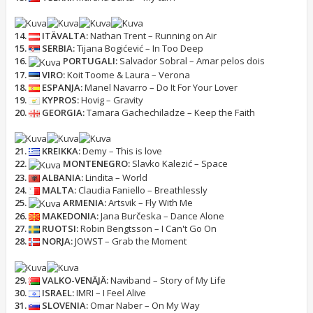
14.
ITÄVALTA:
Nathan Trent – Running on Air
15.
SERBIA:
Tijana Bogićević – In Too Deep
16.
PORTUGALI:
Salvador Sobral – Amar pelos dois
17.
VIRO:
Koit Toome & Laura – Verona
18.
ESPANJA:
Manel Navarro – Do It For Your Lover
19.
KYPROS:
Hovig – Gravity
20.
GEORGIA:
Tamara Gachechiladze – Keep the Faith
21.
KREIKKA:
Demy – This is love
22.
MONTENEGRO:
Slavko Kalezić – Space
23.
ALBANIA:
Lindita – World
24.
MALTA:
Claudia Faniello – Breathlessly
25.
ARMENIA:
Artsvik – Fly With Me
26.
MAKEDONIA:
Jana Burčeska – Dance Alone
27.
RUOTSI:
Robin Bengtsson – I Can't Go On
28.
NORJA:
JOWST – Grab the Moment
29.
VALKO-VENÄJÄ:
Naviband – Story of My Life
30.
ISRAEL:
IMRI – I Feel Alive
31.
SLOVENIA:
Omar Naber – On My Way