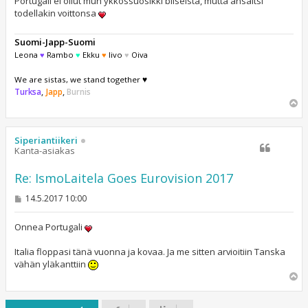
Portugali ei ollut mun ykkössuosikki biiseistä, mutta ansaitsi
todellakin voittonsa
Suomi-Japp-Suomi
Leona
♥
Rambo
♥
Ekku
♥
Iivo
♥
Oiva
We are sistas, we stand together ♥
Turksa
,
Japp
,
Burnis
Y
l
ö
s
Siperiantiikeri
Kanta-asiakas
Re: IsmoLaitela Goes Eurovision 2017
V
14.5.2017 10:00
i
e
s
Onnea Portugali
t
i
Italia floppasi tänä vuonna ja kovaa. Ja me sitten arvioitiin Tanska
vähän yläkanttiin
Y
l
ö