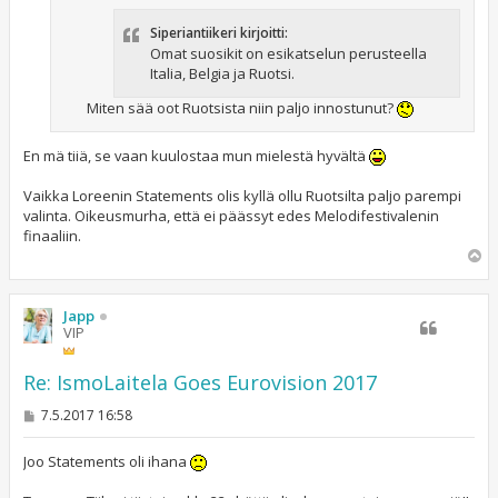
Siperiantiikeri kirjoitti:
Omat suosikit on esikatselun perusteella
Italia, Belgia ja Ruotsi.
Miten sää oot Ruotsista niin paljo innostunut?
En mä tiiä, se vaan kuulostaa mun mielestä hyvältä
Vaikka Loreenin Statements olis kyllä ollu Ruotsilta paljo parempi
valinta. Oikeusmurha, että ei päässyt edes Melodifestivalenin
finaaliin.
Y
l
ö
s
Japp
VIP
Re: IsmoLaitela Goes Eurovision 2017
V
7.5.2017 16:58
i
e
s
Joo Statements oli ihana
t
i