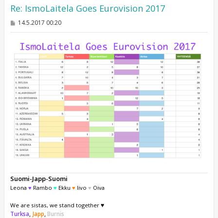
Re: IsmoLaitela Goes Eurovision 2017
V
14.5.2017 00:20
i
e
s
t
i
Suomi-Japp-Suomi
Leona
♥
Rambo
♥
Ekku
♥
Iivo
♥
Oiva
We are sistas, we stand together ♥
Turksa
,
Japp
,
Burnis