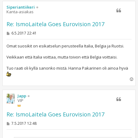
ö
s
Siperiantiikeri
Kanta-asiakas
Re: IsmoLaitela Goes Eurovision 2017
V
6.5.2017 22:41
i
e
s
Omat suosikit on esikatselun perusteella Italia, Belgia ja Ruotsi.
t
i
Veikkaan että Italia voittaa, mutta toivon että Belgia voittaisi.
Tuo raati oli kyllä sanonko mistä. Hanna Pakarinen oli ainoa hyvä
Y
l
ö
s
Japp
VIP
Re: IsmoLaitela Goes Eurovision 2017
V
7.5.2017 12:48
i
e
s