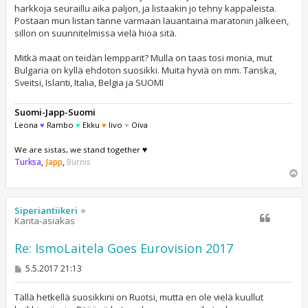
harkkoja seuraillu aika paljon, ja listaakin jo tehny kappaleista.
Postaan mun listan tänne varmaan lauantaina maratonin jälkeen,
sillon on suunnitelmissa vielä hioa sitä.
Mitkä maat on teidän lempparit? Mulla on taas tosi monia, mut
Bulgaria on kyllä ehdoton suosikki. Muita hyviä on mm. Tanska,
Sveitsi, Islanti, Italia, Belgia ja SUOMI
Suomi-Japp-Suomi
Leona
♥
Rambo
♥
Ekku
♥
Iivo
♥
Oiva
We are sistas, we stand together ♥
Turksa
,
Japp
,
Burnis
Y
l
ö
s
Siperiantiikeri
Kanta-asiakas
Re: IsmoLaitela Goes Eurovision 2017
V
5.5.2017 21:13
i
e
s
Tällä hetkellä suosikkini on Ruotsi, mutta en ole vielä kuullut
t