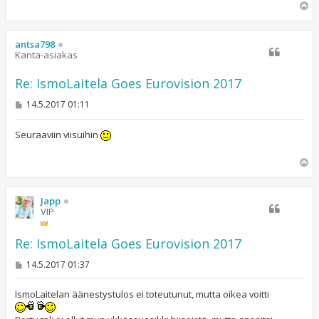
Y
l
ö
s
antsa798
Kanta-asiakas
Re: IsmoLaitela Goes Eurovision 2017
V
14.5.2017 01:11
i
e
s
Seuraaviin viisuihin
t
i
Y
l
ö
s
Japp
VIP
Re: IsmoLaitela Goes Eurovision 2017
V
14.5.2017 01:37
i
e
s
IsmoLaitelan äänestystulos ei toteutunut, mutta oikea voitti
t
i