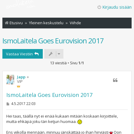
Kirjaudu sisään
Etusivu
Yleinen keskustelu
Viihde
IsmoLaitela Goes Eurovision 2017
Vastaa Viestiin
13 viestiä • Sivu
1
/
1
Japp
VIP
IsmoLaitela Goes Eurovision 2017
V
4.5.2017 22:03
i
e
s
Hei taas, täällä nyt ei enää kukaan mitään koskaan kirjoittele,
t
mutta ehkäpä joku tän ketjun huomaa.
i
Ens viikolla mennään, minnuu jänskättää jo ihan hirviästi
Oon