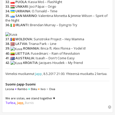
32.
PUOLA:
Kasia Moś – Flashlight
33.
UNKARI:
Joci Pápai – Origo
34.
UKRAINA:
O.Torvald – Time
35.
SAN MARINO:
Valentina Monetta & Jimmie Wilson – Spirit of
the Night
36.
IRLANTI:
Brendan Murray – Dying to Try
37.
MOLDOVA:
Sunstroke Project – Hey Mamma
38.
LATVIA:
Triana Park – Line
39.
ROMANIA:
Ilinca ft. Alex Florea – Yodel it!
40.
LIETTUA:
Fusedmarc – Rain of Revolution
41.
AUSTRALIA:
Isaiah – Don't Come Easy
42.
KROATIA:
Jacques Houdek – My friend
Viimeksi muokannut
Japp
, 8.5.2017 21:00. Yhteensä muokattu 2 kertaa.
Suomi-Japp-Suomi
Leona
♥
Rambo
♥
Ekku
♥
Iivo
♥
Oiva
We are sistas, we stand together ♥
Turksa
,
Japp
,
Burnis
Y
l