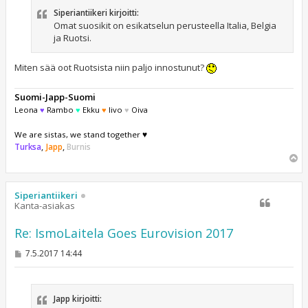
t
Siperiantiikeri kirjoitti:
i
Omat suosikit on esikatselun perusteella Italia, Belgia
ja Ruotsi.
Miten sää oot Ruotsista niin paljo innostunut?
Suomi-Japp-Suomi
Leona
♥
Rambo
♥
Ekku
♥
Iivo
♥
Oiva
We are sistas, we stand together ♥
Turksa
,
Japp
,
Burnis
Y
l
ö
s
Siperiantiikeri
Kanta-asiakas
Re: IsmoLaitela Goes Eurovision 2017
V
7.5.2017 14:44
i
e
s
t
Japp kirjoitti:
i