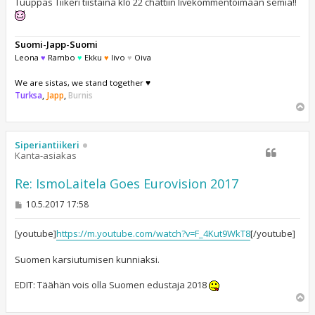
Tuuppas Tiikeri tiistaina klo 22 chättiin livekommentoimaan semiä!!
Suomi-Japp-Suomi
Leona
♥
Rambo
♥
Ekku
♥
Iivo
♥
Oiva
We are sistas, we stand together ♥
Turksa
,
Japp
,
Burnis
Y
l
ö
s
Siperiantiikeri
Kanta-asiakas
Re: IsmoLaitela Goes Eurovision 2017
V
10.5.2017 17:58
i
e
s
[youtube]
https://m.youtube.com/watch?v=F_4Kut9WkT8
[/youtube]
t
i
Suomen karsiutumisen kunniaksi.
EDIT: Täähän vois olla Suomen edustaja 2018
Y
l