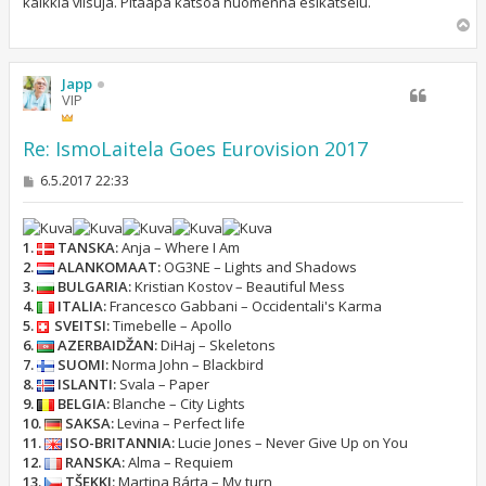
kaikkia viisuja. Pitääpä katsoa huomenna esikatselu.
i
Y
l
ö
s
Japp
VIP
Re: IsmoLaitela Goes Eurovision 2017
V
6.5.2017 22:33
i
e
s
t
1.
TANSKA:
Anja – Where I Am
i
2.
ALANKOMAAT:
OG3NE – Lights and Shadows
3.
BULGARIA:
Kristian Kostov – Beautiful Mess
4.
ITALIA:
Francesco Gabbani – Occidentali's Karma
5.
SVEITSI:
Timebelle – Apollo
6.
AZERBAIDŽAN:
DiHaj – Skeletons
7.
SUOMI:
Norma John – Blackbird
8.
ISLANTI:
Svala – Paper
9.
BELGIA:
Blanche – City Lights
10.
SAKSA:
Levina – Perfect life
11.
ISO-BRITANNIA:
Lucie Jones – Never Give Up on You
12.
RANSKA:
Alma – Requiem
13.
TŠEKKI:
Martina Bárta – My turn