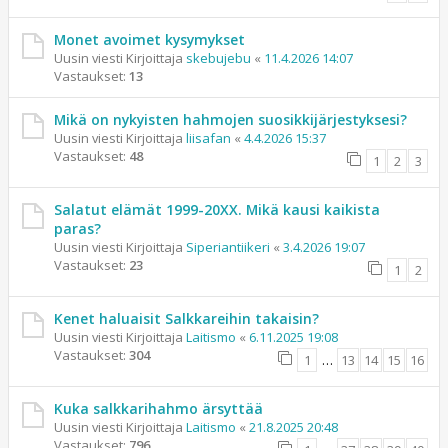
Monet avoimet kysymykset
Uusin viesti Kirjoittaja
skebujebu
«
11.4.2026 14:07
Vastaukset:
13
Mikä on nykyisten hahmojen suosikkijärjestyksesi?
Uusin viesti Kirjoittaja
liisafan
«
4.4.2026 15:37
Vastaukset:
48
1
2
3
Salatut elämät 1999-20XX. Mikä kausi kaikista
paras?
Uusin viesti Kirjoittaja
Siperiantiikeri
«
3.4.2026 19:07
Vastaukset:
23
1
2
Kenet haluaisit Salkkareihin takaisin?
Uusin viesti Kirjoittaja
Laitismo
«
6.11.2025 19:08
Vastaukset:
304
1
…
13
14
15
16
Kuka salkkarihahmo ärsyttää
Uusin viesti Kirjoittaja
Laitismo
«
21.8.2025 20:48
Vastaukset:
796