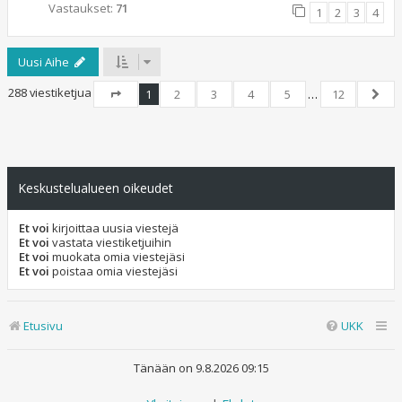
Vastaukset:
71
1
2
3
4
Uusi Aihe
288 viestiketjua
1
2
3
4
5
…
12
Sivu
1
/
12
Seur
Keskustelualueen oikeudet
Et voi
kirjoittaa uusia viestejä
Et voi
vastata viestiketjuihin
Et voi
muokata omia viestejäsi
Et voi
poistaa omia viestejäsi
Etusivu
UKK
Tänään on 9.8.2026 09:15