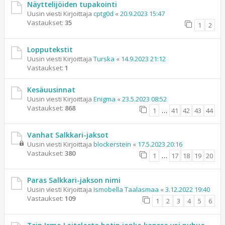
Näyttelijöiden tupakointi
Uusin viesti Kirjoittaja
cptg0d
«
20.9.2023 15:47
Vastaukset:
35
1
2
Lopputekstit
Uusin viesti Kirjoittaja
Turska
«
14.9.2023 21:12
Vastaukset:
1
Kesäuusinnat
Uusin viesti Kirjoittaja
Enigma
«
23.5.2023 08:52
Vastaukset:
868
1
…
41
42
43
44
Vanhat Salkkari-jaksot
Uusin viesti Kirjoittaja
blockerstein
«
17.5.2023 20:16
Vastaukset:
380
1
…
17
18
19
20
Paras Salkkari-jakson nimi
Uusin viesti Kirjoittaja
Ismobella Taalasmaa
«
3.12.2022 19:40
Vastaukset:
109
1
2
3
4
5
6