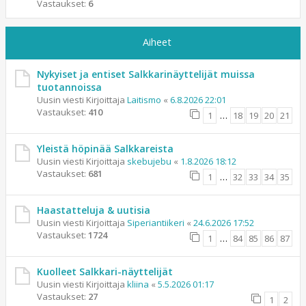
Vastaukset:
6
Aiheet
Nykyiset ja entiset Salkkarinäyttelijät muissa
tuotannoissa
Uusin viesti Kirjoittaja
Laitismo
«
6.8.2026 22:01
Vastaukset:
410
1
…
18
19
20
21
Yleistä höpinää Salkkareista
Uusin viesti Kirjoittaja
skebujebu
«
1.8.2026 18:12
Vastaukset:
681
1
…
32
33
34
35
Haastatteluja & uutisia
Uusin viesti Kirjoittaja
Siperiantiikeri
«
24.6.2026 17:52
Vastaukset:
1724
1
…
84
85
86
87
Kuolleet Salkkari-näyttelijät
Uusin viesti Kirjoittaja
kliina
«
5.5.2026 01:17
Vastaukset:
27
1
2