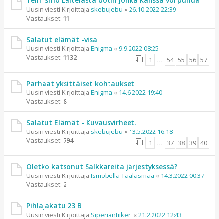
Tein Ismo Laitelasta botin jonka kanssa voi puhua
Uusin viesti Kirjoittaja
skebujebu
«
26.10.2022 22:39
Vastaukset:
11
Salatut elämät -visa
Uusin viesti Kirjoittaja
Enigma
«
9.9.2022 08:25
Vastaukset:
1132
1
…
54
55
56
57
Parhaat yksittäiset kohtaukset
Uusin viesti Kirjoittaja
Enigma
«
14.6.2022 19:40
Vastaukset:
8
Salatut Elämät - Kuvausvirheet.
Uusin viesti Kirjoittaja
skebujebu
«
13.5.2022 16:18
Vastaukset:
794
1
…
37
38
39
40
Oletko katsonut Salkkareita järjestyksessä?
Uusin viesti Kirjoittaja
Ismobella Taalasmaa
«
14.3.2022 00:37
Vastaukset:
2
Pihlajakatu 23 B
Uusin viesti Kirjoittaja
Siperiantiikeri
«
21.2.2022 12:43