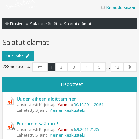
Kirjaudu sisään
Etusivu
Salatut elämät
Salatut elämät
Salatut elämät
Uusi Aihe
288 viestiketjua
1
2
3
4
5
…
12
Sivu
1
/
12
Seur
Tiedotteet
Uuden aiheen aloittaminen
Uusin viesti Kirjoittaja
Yarmo
«
30.10.2011 20:51
Lähetetty Sijainti:
Yleinen keskustelu
Foorumin säännöt!
Uusin viesti Kirjoittaja
Yarmo
«
6.9.2011 21:35
Lähetetty Sijainti:
Yleinen keskustelu