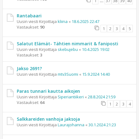
1
…
37
38
39
40
Rantabaari
Uusin viesti Kirjoittaja
kliina
«
18.6.2025 22:47
Vastaukset:
90
1
2
3
4
5
Salatut Elämät- Tähtien nimmarit & faniposti
Uusin viesti Kirjoittaja
skebujebu
«
10.4.2025 19:02
Vastaukset:
3
Jakso 2691?
Uusin viesti Kirjoittaja
mtv3Suomi
«
15.9.2024 14:40
Paras tunnari kautta aikojen
Uusin viesti Kirjoittaja
Siperiantiikeri
«
28.8.2024 21:59
Vastaukset:
64
1
2
3
4
Salkkareiden vanhoja jaksoja
Uusin viesti Kirjoittaja
Laurajohanna
«
30.1.2024 21:23