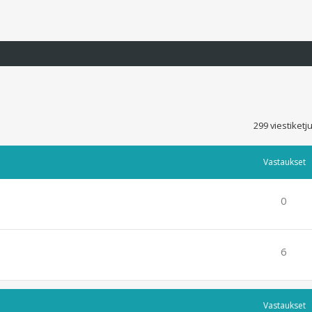
299 viestiket
Vastaukset
0
6
Vastaukset