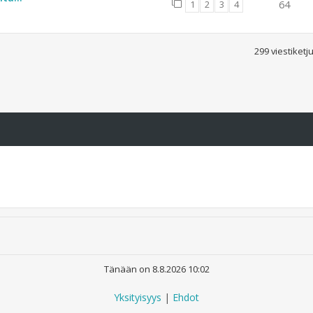
1
2
3
4
64
299 viestiket
Tänään on 8.8.2026 10:02
Yksityisyys
|
Ehdot