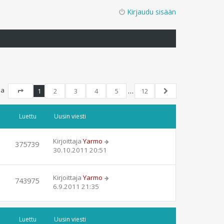
Kirjaudu sisään
jua
1
2
3
4
5
…
12
Sivu
1
/
12
Seuraava
Luettu
Uusin viesti
Kirjoittaja
Yarmo
375739
30.10.2011 20:51
Kirjoittaja
Yarmo
743975
6.9.2011 21:35
Luettu
Uusin viesti