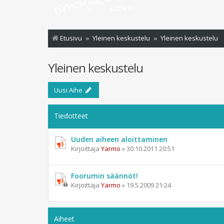
Etusivu
Yleinen keskustelu
Yleinen keskustelu
Yleinen keskustelu
Uusi Aihe
Tiedotteet
Uuden aiheen aloittaminen
Kirjoittaja
Yarmo
»
30.10.2011 20:51
Foorumin säännöt!
Kirjoittaja
Yarmo
»
19.5.2009 21:24
Aiheet