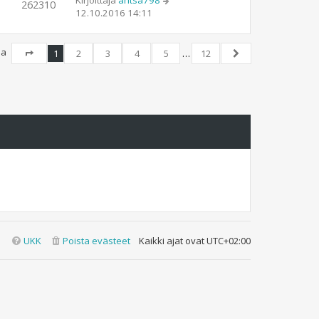
Kirjoittaja
antsa798
262310
12.10.2016 14:11
jua
1
2
3
4
5
…
12
Sivu
1
/
12
Seuraava
UKK
Poista evästeet
Kaikki ajat ovat
UTC+02:00