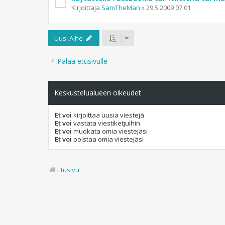
Kirjoittaja
SamTheMan
»
29.5.2009 07:01
Uusi Aihe
Palaa etusivulle
Keskustelualueen oikeudet
Et voi
kirjoittaa uusia viestejä
Et voi
vastata viestiketjuihin
Et voi
muokata omia viestejäsi
Et voi
poistaa omia viestejäsi
Etusivu