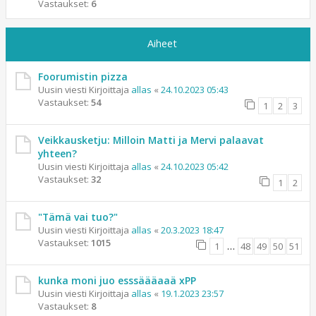
Vastaukset:
6
Aiheet
Foorumistin pizza
Uusin viesti Kirjoittaja
allas
«
24.10.2023 05:43
Vastaukset:
54
1
2
3
Veikkausketju: Milloin Matti ja Mervi palaavat
yhteen?
Uusin viesti Kirjoittaja
allas
«
24.10.2023 05:42
Vastaukset:
32
1
2
"Tämä vai tuo?"
Uusin viesti Kirjoittaja
allas
«
20.3.2023 18:47
Vastaukset:
1015
1
…
48
49
50
51
kunka moni juo esssäääaaä xPP
Uusin viesti Kirjoittaja
allas
«
19.1.2023 23:57
Vastaukset:
8