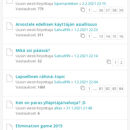
Uusin viesti Kirjoittaja
Siperiantiikeri
«
2.2.2021 23:15
Vastaukset:
775
1
…
36
37
38
39
Arvostele edellisen käyttäjän asiallisuus
Uusin viesti Kirjoittaja
SalsutFIN
«
1.2.2021 22:23
Vastaukset:
311
1
…
13
14
15
16
Mikä soi päässä?
Uusin viesti Kirjoittaja
SalsutFIN
«
1.2.2021 22:14
Vastaukset:
32
1
2
Lapsellinen rähinä-topic
Uusin viesti Kirjoittaja
SalsutFIN
«
1.2.2021 22:04
Vastaukset:
1661
1
…
81
82
83
84
Ken on paras ylläpitäjä/valvoja? ;D
Uusin viesti Kirjoittaja
allas
«
31.1.2021 21:48
Vastaukset:
6
Elimination game 2015