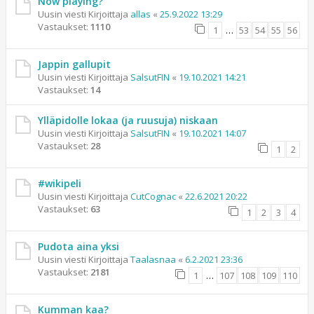
Now playing?
Uusin viesti Kirjoittaja
allas
«
25.9.2022 13:29
Vastaukset:
1110
1
…
53
54
55
56
Jappin gallupit
Uusin viesti Kirjoittaja
SalsutFIN
«
19.10.2021 14:21
Vastaukset:
14
Ylläpidolle lokaa (ja ruusuja) niskaan
Uusin viesti Kirjoittaja
SalsutFIN
«
19.10.2021 14:07
Vastaukset:
28
1
2
#wikipeli
Uusin viesti Kirjoittaja
CutCognac
«
22.6.2021 20:22
Vastaukset:
63
1
2
3
4
Pudota aina yksi
Uusin viesti Kirjoittaja
Taalasnaa
«
6.2.2021 23:36
Vastaukset:
2181
1
…
107
108
109
110
Kumman kaa?