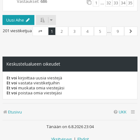
Vastaukset:
686
1
…
32
33
34
35
Uusi Aihe
201 viestiketjua
1
2
3
4
5
…
9
Sivu
1
/
9
Seur
Keskustelualueen oikeudet
Et voi
kirjoittaa uusia viestejä
Et voi
vastata viestiketjuihin
Et voi
muokata omia viestejäsi
Et voi
poistaa omia viestejäsi
Etusivu
UKK
Tänään on 6.8.2026 23:04
Yksityisyys
|
Ehdot