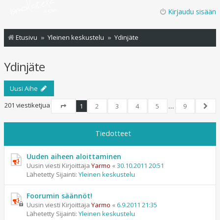
Kirjaudu sisään
Etusivu
Yleinen keskustelu
Ydinjäte
Ydinjäte
Uusi Aihe
201 viestiketjua
1
2
3
4
5
…
9
Sivu
1
/
9
Seur
Tiedotteet
Uuden aiheen aloittaminen
Uusin viesti Kirjoittaja
Yarmo
«
30.10.2011 20:51
Lähetetty Sijainti:
Yleinen keskustelu
Foorumin säännöt!
Uusin viesti Kirjoittaja
Yarmo
«
6.9.2011 21:35
Lähetetty Sijainti:
Yleinen keskustelu