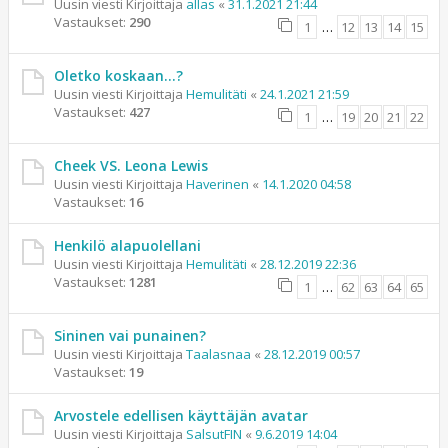
Uusin viesti Kirjoittaja
allas
«
31.1.2021 21:44
Vastaukset:
290
1
…
12
13
14
15
Oletko koskaan...?
Uusin viesti Kirjoittaja
Hemulitäti
«
24.1.2021 21:59
Vastaukset:
427
1
…
19
20
21
22
Cheek VS. Leona Lewis
Uusin viesti Kirjoittaja
Haverinen
«
14.1.2020 04:58
Vastaukset:
16
Henkilö alapuolellani
Uusin viesti Kirjoittaja
Hemulitäti
«
28.12.2019 22:36
Vastaukset:
1281
1
…
62
63
64
65
Sininen vai punainen?
Uusin viesti Kirjoittaja
Taalasnaa
«
28.12.2019 00:57
Vastaukset:
19
Arvostele edellisen käyttäjän avatar
Uusin viesti Kirjoittaja
SalsutFIN
«
9.6.2019 14:04