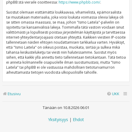
phpBB:stä vieraile osoitteessa:
https://www.phpbb.com/
.
Suostut olemaan esittämättä loukkaavaa, vihamielistä, epämoraalista
tai muutakaan materiaalia, joka voisi loukata voimassa olevia lakeja oli
se sitten omassa maassasi, se maa, johon "Ismo Laitela"-palvelin on
sijoitettu tai kansainvälisiä lakeja. Toimimalla tätä vastoin voidaan sinut
välittömästi ja lopullisesti poistaa järjestelmän käyttäjistä ja tarvittaessa
internet-yhteydentarjoajaasi otetaan yhteyttä. Kaikkien viestien IP-osoite
tallennetaan näiden ehtojen noudattamisen tarkkailua varten. Hyväksyt,
että "Ismo Laitela" on oikeus poistaa, muokata, siirtää ja sulkea mikä
tahansa keskusteluketju tai viesti niin halutessamme. Suostut myös
siihen, että kaikki yllä annettu tieto tallennetaan tietokantaan. Tätä tietoa
ei anneta kolmannelle osapuolelle ilman suostumustasi, mutta "Ismo
Laitela" tai phpBB ei ole vastuussa mahdollisen tietoturvamurron
aiheuttamasta tietojen vuodosta ulkopuolisille tahoille.
Etusivu
UKK
Tänään on 10.8.2026 06:01
Yksityisyys
|
Ehdot