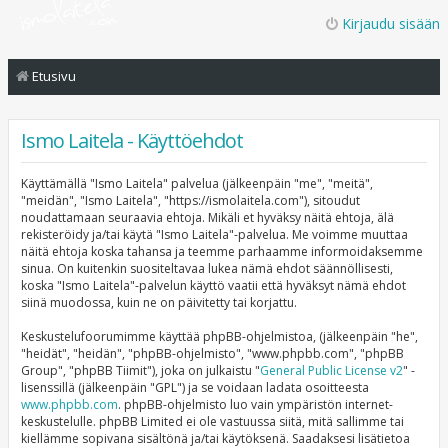
Kirjaudu sisään
Etusivu
Ismo Laitela - Käyttöehdot
Käyttämällä "Ismo Laitela" palvelua (jälkeenpäin "me", "meitä",
"meidän", "Ismo Laitela", "https://ismolaitela.com"), sitoudut
noudattamaan seuraavia ehtoja. Mikäli et hyväksy näitä ehtoja, älä
rekisteröidy ja/tai käytä "Ismo Laitela"-palvelua. Me voimme muuttaa
näitä ehtoja koska tahansa ja teemme parhaamme informoidaksemme
sinua. On kuitenkin suositeltavaa lukea nämä ehdot säännöllisesti,
koska "Ismo Laitela"-palvelun käyttö vaatii että hyväksyt nämä ehdot
siinä muodossa, kuin ne on päivitetty tai korjattu.
Keskustelufoorumimme käyttää phpBB-ohjelmistoa, (jälkeenpäin "he",
"heidät", "heidän", "phpBB-ohjelmisto", "www.phpbb.com", "phpBB
Group", "phpBB Tiimit"), joka on julkaistu "
General Public License v2
" -
lisenssillä (jälkeenpäin "GPL") ja se voidaan ladata osoitteesta
www.phpbb.com
. phpBB-ohjelmisto luo vain ympäristön internet-
keskustelulle. phpBB Limited ei ole vastuussa siitä, mitä sallimme tai
kiellämme sopivana sisältönä ja/tai käytöksenä. Saadaksesi lisätietoa