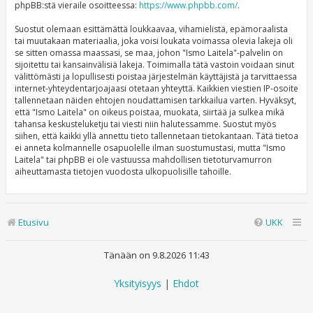
phpBB:stä vieraile osoitteessa:
https://www.phpbb.com/
.
Suostut olemaan esittämättä loukkaavaa, vihamielistä, epämoraalista
tai muutakaan materiaalia, joka voisi loukata voimassa olevia lakeja oli
se sitten omassa maassasi, se maa, johon "Ismo Laitela"-palvelin on
sijoitettu tai kansainvälisiä lakeja. Toimimalla tätä vastoin voidaan sinut
välittömästi ja lopullisesti poistaa järjestelmän käyttäjistä ja tarvittaessa
internet-yhteydentarjoajaasi otetaan yhteyttä. Kaikkien viestien IP-osoite
tallennetaan näiden ehtojen noudattamisen tarkkailua varten. Hyväksyt,
että "Ismo Laitela" on oikeus poistaa, muokata, siirtää ja sulkea mikä
tahansa keskusteluketju tai viesti niin halutessamme. Suostut myös
siihen, että kaikki yllä annettu tieto tallennetaan tietokantaan. Tätä tietoa
ei anneta kolmannelle osapuolelle ilman suostumustasi, mutta "Ismo
Laitela" tai phpBB ei ole vastuussa mahdollisen tietoturvamurron
aiheuttamasta tietojen vuodosta ulkopuolisille tahoille.
Etusivu
UKK
Tänään on 9.8.2026 11:43
Yksityisyys
|
Ehdot