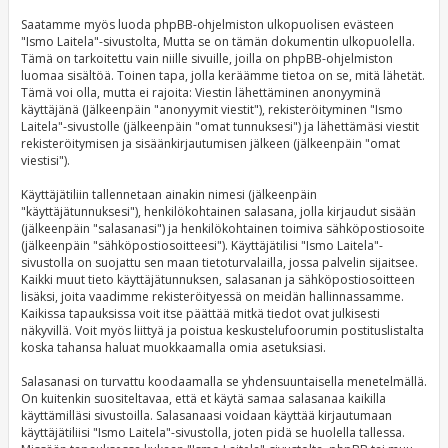
Saatamme myös luoda phpBB-ohjelmiston ulkopuolisen evästeen
"Ismo Laitela"-sivustolta, Mutta se on tämän dokumentin ulkopuolella.
Tämä on tarkoitettu vain niille sivuille, joilla on phpBB-ohjelmiston
luomaa sisältöä. Toinen tapa, jolla keräämme tietoa on se, mitä lähetät.
Tämä voi olla, mutta ei rajoita: Viestin lähettäminen anonyyminä
käyttäjänä (Jälkeenpäin "anonyymit viestit"), rekisteröityminen "Ismo
Laitela"-sivustolle (jälkeenpäin "omat tunnuksesi") ja lähettämäsi viestit
rekisteröitymisen ja sisäänkirjautumisen jälkeen (jälkeenpäin "omat
viestisi").
Käyttäjätiliin tallennetaan ainakin nimesi (jälkeenpäin
"käyttäjätunnuksesi"), henkilökohtainen salasana, jolla kirjaudut sisään
(jälkeenpäin "salasanasi") ja henkilökohtainen toimiva sähköpostiosoite
(jälkeenpäin "sähköpostiosoitteesi"). Käyttäjätilisi "Ismo Laitela"-
sivustolla on suojattu sen maan tietoturvalailla, jossa palvelin sijaitsee.
Kaikki muut tieto käyttäjätunnuksen, salasanan ja sähköpostiosoitteen
lisäksi, joita vaadimme rekisteröityessä on meidän hallinnassamme.
Kaikissa tapauksissa voit itse päättää mitkä tiedot ovat julkisesti
näkyvillä. Voit myös liittyä ja poistua keskustelufoorumin postituslistalta
koska tahansa haluat muokkaamalla omia asetuksiasi.
Salasanasi on turvattu koodaamalla se yhdensuuntaisella menetelmällä.
On kuitenkin suositeltavaa, että et käytä samaa salasanaa kaikilla
käyttämilläsi sivustoilla. Salasanaasi voidaan käyttää kirjautumaan
käyttäjätiliisi "Ismo Laitela"-sivustolla, joten pidä se huolella tallessa.