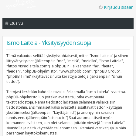
Kirjaudu sisään
Etusivu
Ismo Laitela - Yksityisyyden suoja
Tämä vakuutus selittää yksityiskohtaisesti, miten "Ismo Laitela" ja siihen
liittyvät yritykset (jälkeenpäin "me", "meitä", "meidän", "Ismo Laitela",
"https://ismolaitela.com") ja phpBB:n (jälkeenpäin "he", "heitä",
"heidän", "phpBB-ohjelmisto", "www.phpbb.com", "phpBB Group",
"phpBB Tiimit") käyttävät sinulta kerättyjä tietoja (jälkeenpäin "sinun
tiedot").
Tietojasi kerätään kahdella tavalla: Selaamalla "Ismo Laitela"-sivustoa.
phpBB-ohjelmisto luo joitakin evästeitä, jotka ovat pieniä
tekstitiedostoja. Nämä tiedostot ladataan selaimesi väliaikaisiin
tiedostoihin. Ensimmäiset kaksi evästettä sisältävät tiedon käyttäjän
yksilöimiseksi (jälkeenpäin "käyttäjän id") ja anonyymin session
tunnisteen. (jälkeenpäin "istunto id") Saat automaattiseti myös
kolmannen evästeen, kun olet selannut joitakin viestejä "Ismo Laitela"-
sivustolla ja näitä käytetään tallentamaan lukemiasi vestiketjuja ja näin
parantaen käyttökokemustasi.