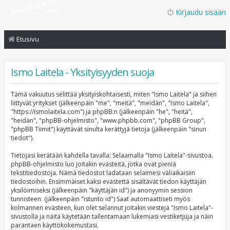
Kirjaudu sisään
Etusivu
Ismo Laitela - Yksityisyyden suoja
Tämä vakuutus selittää yksityiskohtaisesti, miten "Ismo Laitela" ja siihen
liittyvät yritykset (jälkeenpäin "me", "meitä", "meidän", "Ismo Laitela",
"https://ismolaitela.com") ja phpBB:n (jälkeenpäin "he", "heitä",
"heidän", "phpBB-ohjelmisto", "www.phpbb.com", "phpBB Group",
"phpBB Tiimit") käyttävät sinulta kerättyjä tietoja (jälkeenpäin "sinun
tiedot").
Tietojasi kerätään kahdella tavalla: Selaamalla "Ismo Laitela"-sivustoa.
phpBB-ohjelmisto luo joitakin evästeitä, jotka ovat pieniä
tekstitiedostoja. Nämä tiedostot ladataan selaimesi väliaikaisiin
tiedostoihin. Ensimmäiset kaksi evästettä sisältävät tiedon käyttäjän
yksilöimiseksi (jälkeenpäin "käyttäjän id") ja anonyymin session
tunnisteen. (jälkeenpäin "istunto id") Saat automaattiseti myös
kolmannen evästeen, kun olet selannut joitakin viestejä "Ismo Laitela"-
sivustolla ja näitä käytetään tallentamaan lukemiasi vestiketjuja ja näin
parantaen käyttökokemustasi.