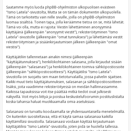
Saatamme myös luoda phpBB-ohjelmiston ulkopuolisen evästeen
"Ismo Laitela"-sivustolta, Mutta se on tämän dokumentin ulkopuolella.
Tämä on tarkoitettu vain niille sivuille, joilla on phpBB-ohjelmiston
luomaa sisältöä. Toinen tapa, jolla keräämme tietoa on se, mitä lähetät.
Tämä voi olla, mutta ei rajoita: Viestin lähettäminen anonyyminä
käyttäjänä (Jälkeenpäin "anonyymit viestit"), rekisteröityminen "Ismo
Laitela"-sivustolle (jälkeenpäin "omat tunnuksesi") ja lähettämäsi viestit
rekisteröitymisen ja sisäänkirjautumisen jälkeen (jälkeenpäin "omat
viestisi").
Käyttäjätiliin tallennetaan ainakin nimesi (jälkeenpäin
"käyttäjätunnuksesi"), henkilökohtainen salasana, jolla kirjaudut sisään
(jälkeenpäin "salasanasi") ja henkilökohtainen toimiva sähköpostiosoite
(jälkeenpäin "sähköpostiosoitteesi"). Käyttäjätilisi "Ismo Laitela"-
sivustolla on suojattu sen maan tietoturvalailla, jossa palvelin sijaitsee.
Kaikki muut tieto käyttäjätunnuksen, salasanan ja sähköpostiosoitteen
lisäksi, joita vaadimme rekisteröityessä on meidän hallinnassamme.
Kaikissa tapauksissa voit itse päättää mitkä tiedot ovat julkisesti
näkyvillä. Voit myös liittyä ja poistua keskustelufoorumin postituslistalta
koska tahansa haluat muokkaamalla omia asetuksiasi.
Salasanasi on turvattu koodaamalla se yhdensuuntaisella menetelmällä.
On kuitenkin suositeltavaa, että et käytä samaa salasanaa kaikilla
käyttämilläsi sivustoilla. Salasanaasi voidaan käyttää kirjautumaan
käyttäjätiliisi "Ismo Laitela"-sivustolla, joten pidä se huolella tallessa.