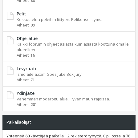
Aiheet:
88
Pelit
Keskustelua peleihin liittyen. Pelikonsolit yms.
Aiheet:
99
Ohje-alue
Kaikki foorumin ohjeet asiasta kuin asiasta koottuna omalle
alueelleen.
Aiheet:
16
Levyraati
Ismolaitela.com Goes Juke Box Jury!
Aiheet:
71
Ydinjäte
Vähemmän moderoitu alue. Hyvän maun rajoissa.
Aiheet:
201
Paikallaolijat
Yhteensä
80
käyttäjää paikalla :: 2 rekisteröitynyttä, 0 piilossa ja 78