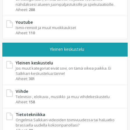
nähdäksesi alueen juonipaljastuksille ja spekulaatioille.
Aiheet:
288
Youtube
Ismo-remixit ja muut muokkaukset
Aiheet:
110
Yleinen keskustelu
Yleinen keskustelu
Jos muut kategoriat eivät sovi, on tämä oikea paikka. Ei
Salkkari-keskustelua tänne!
Aiheet:
301
Viihde
Televisio-, elokuva-, musiikki- ja muu viihdekeskustelu
Aiheet:
158
Tietotekniikka
Ongelmia Salkkari-videoiden toimivuudessa tai haluatko
brassailla uudella kokoonpanollasi?