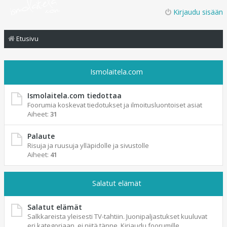
Kirjaudu sisään
Etusivu
Ismolaitela.com
Ismolaitela.com tiedottaa
Foorumia koskevat tiedotukset ja ilmoitusluontoiset asiat
Aiheet:
31
Palaute
Risuja ja ruusuja ylläpidolle ja sivustolle
Aiheet:
41
Salatut elämät
Salatut elämät
Salkkareista yleisesti TV-tahtiin. Juonipaljastukset kuuluvat
eri kategoriaan, ei niitä tänne. Kirjaudu foorumille