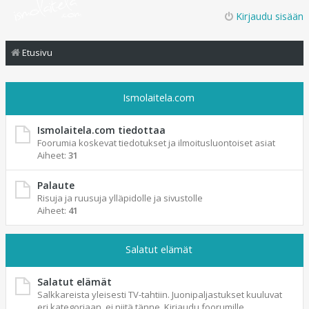
Kirjaudu sisään
Etusivu
Ismolaitela.com
Ismolaitela.com tiedottaa
Foorumia koskevat tiedotukset ja ilmoitusluontoiset asiat
Aiheet:
31
Palaute
Risuja ja ruusuja ylläpidolle ja sivustolle
Aiheet:
41
Salatut elämät
Salatut elämät
Salkkareista yleisesti TV-tahtiin. Juonipaljastukset kuuluvat
eri kategoriaan, ei niitä tänne. Kirjaudu foorumille