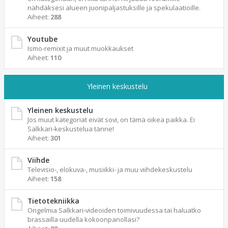
nähdäksesi alueen juonipaljastuksille ja spekulaatioille.
Aiheet:
288
Youtube
Ismo-remixit ja muut muokkaukset
Aiheet:
110
Yleinen keskustelu
Yleinen keskustelu
Jos muut kategoriat eivät sovi, on tämä oikea paikka. Ei
Salkkari-keskustelua tänne!
Aiheet:
301
Viihde
Televisio-, elokuva-, musiikki- ja muu viihdekeskustelu
Aiheet:
158
Tietotekniikka
Ongelmia Salkkari-videoiden toimivuudessa tai haluatko
brassailla uudella kokoonpanollasi?