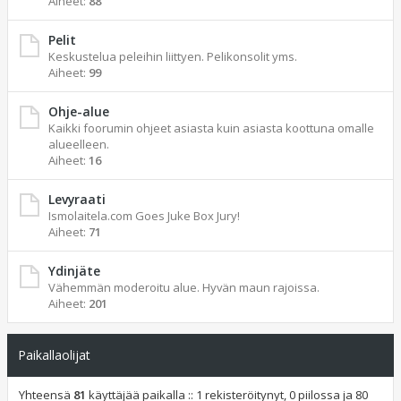
Aiheet:
88
Pelit
Keskustelua peleihin liittyen. Pelikonsolit yms.
Aiheet:
99
Ohje-alue
Kaikki foorumin ohjeet asiasta kuin asiasta koottuna omalle
alueelleen.
Aiheet:
16
Levyraati
Ismolaitela.com Goes Juke Box Jury!
Aiheet:
71
Ydinjäte
Vähemmän moderoitu alue. Hyvän maun rajoissa.
Aiheet:
201
Paikallaolijat
Yhteensä
81
käyttäjää paikalla :: 1 rekisteröitynyt, 0 piilossa ja 80