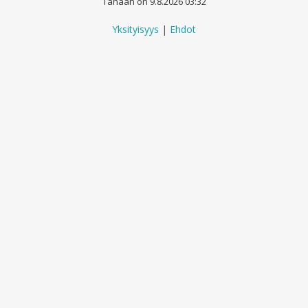
Tänään on 9.8.2026 03:32
Yksityisyys
|
Ehdot