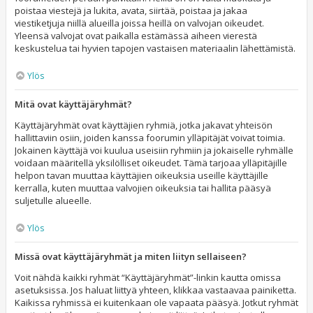
poistaa viestejä ja lukita, avata, siirtää, poistaa ja jakaa
viestiketjuja niillä alueilla joissa heillä on valvojan oikeudet.
Yleensä valvojat ovat paikalla estämässä aiheen vierestä
keskustelua tai hyvien tapojen vastaisen materiaalin lähettämistä.
Ylös
Mitä ovat käyttäjäryhmät?
Käyttäjäryhmät ovat käyttäjien ryhmiä, jotka jakavat yhteisön
hallittaviin osiin, joiden kanssa foorumin ylläpitäjät voivat toimia.
Jokainen käyttäjä voi kuulua useisiin ryhmiin ja jokaiselle ryhmälle
voidaan määritellä yksilölliset oikeudet. Tämä tarjoaa ylläpitäjille
helpon tavan muuttaa käyttäjien oikeuksia useille käyttäjille
kerralla, kuten muuttaa valvojien oikeuksia tai hallita pääsyä
suljetulle alueelle.
Ylös
Missä ovat käyttäjäryhmät ja miten liityn sellaiseen?
Voit nähdä kaikki ryhmät “Käyttäjäryhmät”-linkin kautta omissa
asetuksissa. Jos haluat liittyä yhteen, klikkaa vastaavaa painiketta.
Kaikissa ryhmissä ei kuitenkaan ole vapaata pääsyä. Jotkut ryhmät