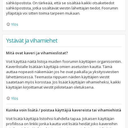
sähköpostista. On tärkeää, että se sisältää kaikki otsaketiedot
sähköpostista, jotka sisältävät viestin lähettäjän tiedot. Foorumin
ylläpitäjä voi sitten toimia tarpeen mukaan.
Ylös
Ystävät ja vihamiehet
Mitä ovat kaveri ja vihamieslistat?
Voit käyttää näitä listoja muiden foorumin käyttäjien organisointiin.
Kaverilistalle lisätään käyttäjiä omien asetusten kautta. Tämä
auttaa nopeasti näkemään jos he ovat paikalla ja yksityisviestien
lähettämisessä. Teemasta riippuen näiden käyttäjien viestit
saatetaan myös korostaa. Jos lisäät käyttäjän vihamieheksi, kaikki
käyttäjän kirjoittamat viestit piilotetaan oletuksena.
Ylös
Kuinka voin lisätä / poistaa käyttäjiä kavereista tai vihamiehistä
Voit lisätä käyttäjiä listoihisi kahdella tapaa. Jokaisen käyttäjän
profiilissa on linkki jonka kautta voit lisätä heidät joko kavereihin