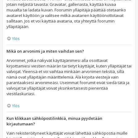
jotain neljästä tavasta: Gravatar, galleriasta, käyttää kuvaa
muualta tai ladata kuvan. Foorumin ylläpitäjä päättää otetaanko
avataret käyttöön ja valitsee mitkä avatarien käyttöönottotavat
sallitaan. Jos et voi käyttää avataria, ota yhteyttä foorumin
ylläpitäjään.
Ylös
Mikä on arvonimi ja miten vaihdan sen?
Arvonimet, jotka näkyvät käyttäjänimesi alla osoittavat
kirjoittamiesi viestien määrän tai tietyt käyttäjät, kuten ylläpitäjät tai
valvojat. Yleensä et voi vaihtaa minkään arvonimen tekstiä, sillä
nämä ovat ylläpitäjän määrittelemiä. Älä kirjoita viestejä vain
parantaaksesi arvonimeäsi. Useimmat foorumit eivät siedä tätä ja
valvojat tai ylläpitäjät voivat yksinkertaisesti pienentää
viestilaskuriasi.
Ylös
Kun klikkaan sähköpostilinkkiä, minua pyydetään
kirjautumaan?
Vain rekisteröityneet käyttäjät voivat lähettää sähköpostia muille