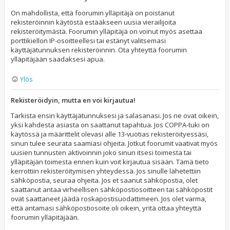
On mahdollista, että foorumin ylläpitäjä on poistanut
rekisteröinnin käytöstä estääkseen uusia vierailijoita
rekisteröitymästä. Foorumin ylläpitäjä on voinut myös asettaa
porttikiellon IP-osoitteellesi tai estänyt valitsemasi
käyttäjätunnuksen rekisteröinnin. Ota yhteyttä foorumin
ylläpitäjään saadaksesi apua.
Ylös
Rekisteröidyin, mutta en voi kirjautua!
Tarkista ensin käyttäjätunnuksesi ja salasanasi. Jos ne ovat oikein,
yksi kahdesta asiasta on saattanut tapahtua. Jos COPPA-tuki on
käytössä ja määrittelit olevasi alle 13-vuotias rekisteröityessäsi,
sinun tulee seurata saamiasi ohjeita. Jotkut foorumit vaativat myös
uusien tunnusten aktivoinnin joko sinun itsesi toimesta tai
ylläpitäjän toimesta ennen kuin voit kirjautua sisään. Tämä tieto
kerrottiin rekisteröitymisen yhteydessä. Jos sinulle lähetettiin
sähköpostia, seuraa ohjeita. Jos et saanut sähköpostia, olet
saattanut antaa virheellisen sähköpostiosoitteen tai sähköpostit
ovat saattaneet jäädä roskapostisuodattimeen. Jos olet varma,
että antamasi sähköpostiosoite oli oikein, yritä ottaa yhteyttä
foorumin ylläpitäjään.