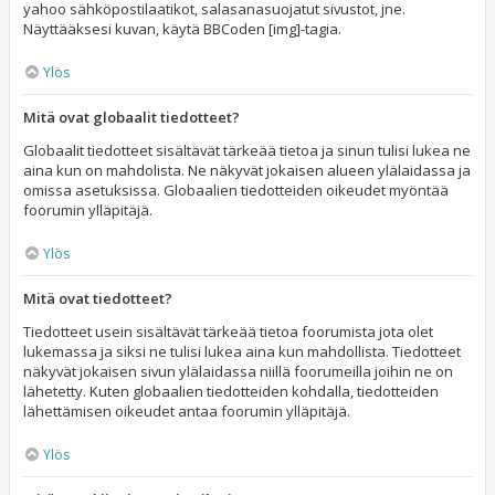
yahoo sähköpostilaatikot, salasanasuojatut sivustot, jne.
Näyttääksesi kuvan, käytä BBCoden [img]-tagia.
Ylös
Mitä ovat globaalit tiedotteet?
Globaalit tiedotteet sisältävät tärkeää tietoa ja sinun tulisi lukea ne
aina kun on mahdolista. Ne näkyvät jokaisen alueen ylälaidassa ja
omissa asetuksissa. Globaalien tiedotteiden oikeudet myöntää
foorumin ylläpitäjä.
Ylös
Mitä ovat tiedotteet?
Tiedotteet usein sisältävät tärkeää tietoa foorumista jota olet
lukemassa ja siksi ne tulisi lukea aina kun mahdollista. Tiedotteet
näkyvät jokaisen sivun ylälaidassa niillä foorumeilla joihin ne on
lähetetty. Kuten globaalien tiedotteiden kohdalla, tiedotteiden
lähettämisen oikeudet antaa foorumin ylläpitäjä.
Ylös