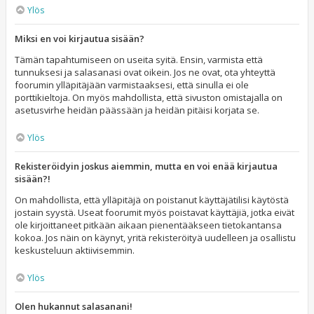
Ylös
Miksi en voi kirjautua sisään?
Tämän tapahtumiseen on useita syitä. Ensin, varmista että
tunnuksesi ja salasanasi ovat oikein. Jos ne ovat, ota yhteyttä
foorumin ylläpitäjään varmistaaksesi, että sinulla ei ole
porttikieltoja. On myös mahdollista, että sivuston omistajalla on
asetusvirhe heidän päässään ja heidän pitäisi korjata se.
Ylös
Rekisteröidyin joskus aiemmin, mutta en voi enää kirjautua
sisään?!
On mahdollista, että ylläpitäjä on poistanut käyttäjätilisi käytöstä
jostain syystä. Useat foorumit myös poistavat käyttäjiä, jotka eivät
ole kirjoittaneet pitkään aikaan pienentääkseen tietokantansa
kokoa. Jos näin on käynyt, yritä rekisteröityä uudelleen ja osallistu
keskusteluun aktiivisemmin.
Ylös
Olen hukannut salasanani!