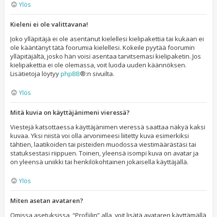
Ylös
Kieleni ei ole valittavana!
Joko ylläpitäjä ei ole asentanut kielellesi kielipakettia tai kukaan ei
ole kääntänyt tätä foorumia kielellesi. Kokeile pyytää foorumin
ylläpitäjältä, josko hän voisi asentaa tarvitsemasi kielipaketin. Jos
kielipakettia ei ole olemassa, voit luoda uuden käännöksen.
Lisätietoja löytyy
phpBB
®:n sivuilta.
Ylös
Mitä kuvia on käyttäjänimeni vieressä?
Viestejä katsottaessa käyttäjänimen vieressä saattaa näkyä kaksi
kuvaa. Yksi niistä voi olla arvonimeesi liitetty kuva esimerkiksi
tähtien, laatikoiden tai pisteiden muodossa viestimäärästäsi tai
statuksestasi riippuen. Toinen, yleensä isompi kuva on avatar ja
on yleensä uniikki tai henkilökohtainen jokaisella käyttäjällä.
Ylös
Miten asetan avataren?
Omissa asetuksissa, “Profiilin” alla, voit lisätä avataren käyttämällä