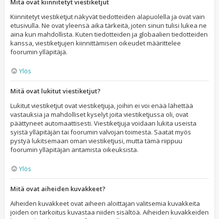
Mitä ovat kiinnitetyt viestiketjut
Kiinnitetyt viestiketjut näkyvät tiedotteiden alapuolella ja ovat vain
etusivulla. Ne ovat yleensä aika tärkeitä, joten sinun tulisi lukea ne
aina kun mahdollista. Kuten tiedotteiden ja globaalien tiedotteiden
kanssa, viestiketjujen kiinnittämisen oikeudet määrittelee
foorumin ylläpitäjä.
Ylös
Mitä ovat lukitut viestiketjut?
Lukitut viestiketjut ovat viestiketjuja, joihin ei voi enää lähettää
vastauksia ja mahdolliset kyselyt joita viestiketjussa oli, ovat
päättyneet automaattisesti. Viestiketjuja voidaan lukita useista
syistä ylläpitäjän tai foorumin valvojan toimesta. Saatat myös
pystyä lukitsemaan oman viestiketjusi, mutta tämä riippuu
foorumin ylläpitäjän antamista oikeuksista.
Ylös
Mitä ovat aiheiden kuvakkeet?
Aiheiden kuvakkeet ovat aiheen aloittajan valitsemia kuvakkeita
joiden on tarkoitus kuvastaa niiden sisältöä. Aiheiden kuvakkeiden