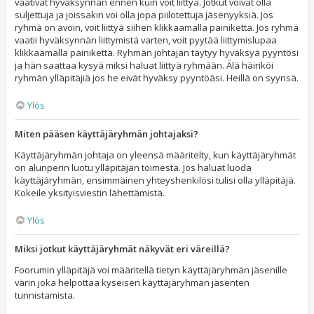
vaativat hyväksynnän ennen kuin voit liittyä. Jotkut voivat olla
suljettuja ja joissakin voi olla jopa piilotettuja jäsenyyksiä. Jos
ryhmä on avoin, voit liittyä siihen klikkaamalla painiketta. Jos ryhmä
vaatii hyväksynnän liittymistä varten, voit pyytää liittymislupaa
klikkaamalla painiketta. Ryhmän johtajan täytyy hyväksyä pyyntösi
ja hän saattaa kysyä miksi haluat liittyä ryhmään. Älä häiriköi
ryhmän ylläpitäjiä jos he eivät hyväksy pyyntöäsi. Heillä on syynsä.
Ylös
Miten pääsen käyttäjäryhmän johtajaksi?
Käyttäjäryhmän johtaja on yleensä määritelty, kun käyttäjäryhmät
on alunperin luotu ylläpitäjän toimesta. Jos haluat luoda
käyttäjäryhmän, ensimmäinen yhteyshenkilösi tulisi olla ylläpitäjä.
Kokeile yksityisviestin lähettämistä.
Ylös
Miksi jotkut käyttäjäryhmät näkyvät eri väreillä?
Foorumin ylläpitäjä voi määritellä tietyn käyttäjäryhmän jäsenille
värin joka helpottaa kyseisen käyttäjäryhmän jäsenten
tunnistamista.