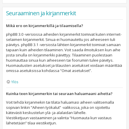
Seuraaminen ja kirjanmerkit
Mikä ero on kirjanmerkillä ja tilaamisella?
phpBB 3.0 -versiossa aiheiden kirjanmerkit toimivat kuten internet-
selaimen kirjanmerkit. Sinua ei huomautettu jos aiheeseen tuli
päivitys. phpBB 3.1 -versiosta lähtien kirjanmerkit toimivat samaan
tapaan kuin aiheiden tilaaminen. Voit saada ilmoituksen kun aihe
josta sinulla on kirjanmerkki päivittyy. Tilaaminen puolestaan
huomauttaa sinua kun aiheeseen tai foorumiin tulee päivitys.
Huomautusten asetukset ja tilausten asetukset voidaan määrittää
omissa asetuksissa kohdassa “Omat asetukset”.
Ylös
Kuinka teen kirjanmerkin tai seuraan haluamaani aihetta?
Voit tehdä kirjanmekin tai tilata haluamasi aiheen valitsemalla
sopivan linkin “Aiheen työkalut” -valikossa, joka on sijoitettu
kätevästi keskustelun ylä- ja alalaidan lähelle.
Viestiketjuun vastaaminen ja valinta “Huomauta kun vastaus
lähetetään” tilaa viestiketjun.