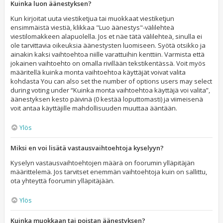
Kuinka luon äänestyksen?
Kun kirjoitat uuta viestiketjua tai muokkaat viestiketjun
ensimmäistä viestiä, klikkaa "Luo äänestys"-välilehteä
viestilomakkeen alapuolella. Jos et näe tätä välilehteä, sinulla ei
ole tarvittavia oikeuksia äänestysten luomiseen. Syötä otsikko ja
ainakin kaksi vaihtoehtoa niille varattuihin kenttiin. Varmista että
jokainen vaihtoehto on omalla rivillään tekstikentässä. Voit myös
määritellä kuinka monta vaihtoehtoa käyttäjät voivat valita
kohdasta You can also set the number of options users may select
during voting under “Kuinka monta vaihtoehtoa käyttäjä voi valita”,
äänestyksen kesto päivinä (0 kestää loputtomasti) ja viimeisenä
voit antaa käyttäjille mahdollisuuden muuttaa ääntään.
Ylös
Miksi en voi lisätä vastausvaihtoehtoja kyselyyn?
Kyselyn vastausvaihtoehtojen määrä on foorumin ylläpitäjän
määrittelemä. Jos tarvitset enemmän vaihtoehtoja kuin on sallittu,
ota yhteyttä foorumin ylläpitäjään.
Ylös
Kuinka muokkaan tai poistan äänestyksen?