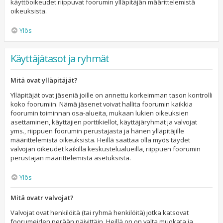
käyttöoikeudet riippuvat foorumin ylläpitäjän määrittelemistä
oikeuksista.
Ylös
Käyttäjätasot ja ryhmät
Mitä ovat ylläpitäjät?
Ylläpitäjät ovat jäseniä joille on annettu korkeimman tason kontrolli
koko foorumiin. Nämä jäsenet voivat hallita foorumin kaikkia
foorumin toiminnan osa-alueita, mukaan lukien oikeuksien
asettaminen, käyttäjien porttikiellot, käyttäjäryhmät ja valvojat
yms., riippuen foorumin perustajasta ja hänen ylläpitäjille
määrittelemistä oikeuksista. Heillä saattaa olla myös täydet
valvojan oikeudet kaikilla keskustelualueilla, riippuen foorumin
perustajan määrittelemistä asetuksista.
Ylös
Mitä ovatr valvojat?
Valvojat ovat henkilöitä (tai ryhmä henkilöitä) jotka katsovat
foorumeiden perään päivittäin. Heillä on on valta muokata ja