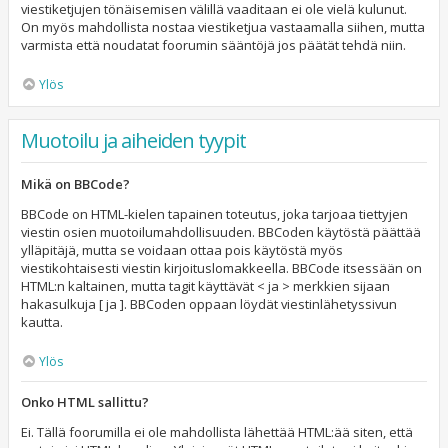
viestiketjujen tönäisemisen välillä vaaditaan ei ole vielä kulunut.
On myös mahdollista nostaa viestiketjua vastaamalla siihen, mutta
varmista että noudatat foorumin sääntöjä jos päätät tehdä niin.
Ylös
Muotoilu ja aiheiden tyypit
Mikä on BBCode?
BBCode on HTML-kielen tapainen toteutus, joka tarjoaa tiettyjen
viestin osien muotoilumahdollisuuden. BBCoden käytöstä päättää
ylläpitäjä, mutta se voidaan ottaa pois käytöstä myös
viestikohtaisesti viestin kirjoituslomakkeella. BBCode itsessään on
HTML:n kaltainen, mutta tagit käyttävät < ja > merkkien sijaan
hakasulkuja [ ja ]. BBCoden oppaan löydät viestinlähetyssivun
kautta.
Ylös
Onko HTML sallittu?
Ei. Tällä foorumilla ei ole mahdollista lähettää HTML:ää siten, että