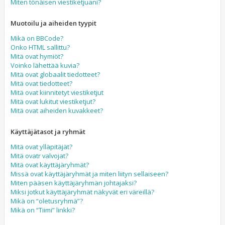
Miten tönäisen viestiketjuani?
Muotoilu ja aiheiden tyypit
Mikä on BBCode?
Onko HTML sallittu?
Mitä ovat hymiöt?
Voinko lähettää kuvia?
Mitä ovat globaalit tiedotteet?
Mitä ovat tiedotteet?
Mitä ovat kiinnitetyt viestiketjut
Mitä ovat lukitut viestiketjut?
Mitä ovat aiheiden kuvakkeet?
Käyttäjätasot ja ryhmät
Mitä ovat ylläpitäjät?
Mitä ovatr valvojat?
Mitä ovat käyttäjäryhmät?
Missä ovat käyttäjäryhmät ja miten liityn sellaiseen?
Miten pääsen käyttäjäryhmän johtajaksi?
Miksi jotkut käyttäjäryhmät näkyvät eri väreillä?
Mikä on “oletusryhmä”?
Mikä on “Tiimi” linkki?