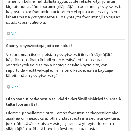
Tähän on kolme mahdollista syytä. Et ole rekisteröitynyt ja/tai
kirjautunut sisään, foorumin ylläpitäjä on poistanut yksityisviestit
käytöstä koko foorumilta tai foorumin ylläpitäjä on estänyt sinua
lähettämästä yksityisviestejä. Ota yhteyttä foorumin ylläpitäjään
saadaksesi lisätietoja.
Ylös
Saan yksityisviestejä joita en halua!
Voit automaattisesti poistaa yksityisviestit tietyltä käyttäjältä
käyttämällä käyttäjänhallinnan viestisääntöjä. Jos saat
väärinkäytöksiä sisältäviä viestejä tietyltä käyttäjältä, voit
raportoida viestit valvojille. Heillä on oikeudet estää käyttäjiä
lähettämästä yksityisviestejä.
Ylös
Olen saanut roskapostia tai väärinkäytöksiä sisältäviä viestejä
tältä foorumilta!
Olemme pahoillamme siitä. Tämän foorumin sähköpostilomake
sisältää ominaisuuksia, jotka yrittävät estää ja seurata käyttäjiä,
jotka lähettävät sellaisia viestejä, joten ota yhteyttä foorumin
ylläpitäjään ja lähetä hänelle täysi kopio saamastasi