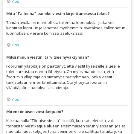
Ylös
Mitä “Tallenna”-painike viestin kirjoittamisessa tekee?
Tämän avulla on mahdollista tallentaa luonnoksia, jotka voit
kirjoittaa loppuun ja lähettää myöhemmin. Avataksesi tallennetun
luonnoksen, vieraile komissa asetuksissa.
Ylös
Miksi minun viestini tarvitsee hyväksynnän?
Foorumin ylläpitäjä on päättänyt, että viestit kyseiselle alueelle
tulee tarkastaa ennen lähetystä. On myös mahdollista, että
foorumin ylläpitäjä on siirtänyt sinut ryhmään, jonka viestit
tarkistetaan ennen lähettämistä. Ota yhteyttä foorumin
ylläpitäjään saadaksesi lisätietoja.
Ylös
Miten tönäisen viestiketjuani?
Klikkaamalla “Tönaise viestiä” -linkkiä, kun katselet sitä, voit
“tönäistä” viestiketjua alueen ensimmäisen sivun yläosaan. Jos et
näe tätä, viestiketjujen tönäiseminen ei ole sallittua tai aika joka