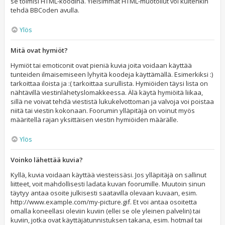
se toimisi HTML-koodina. Yleisimmät HTML-muotoilut voi kuitenkin
tehdä BBCoden avulla.
Ylös
Mitä ovat hymiöt?
Hymiöt tai emoticonit ovat pieniä kuvia joita voidaan käyttää
tunteiden ilmaisemiseen lyhyitä koodeja käyttämällä. Esimerkiksi :)
tarkoittaa iloista ja :( tarkoittaa surullista. Hymiöiden täysi lista on
nähtävillä viestinlähetyslomakkeessa. Älä käytä hymiöitä liikaa,
sillä ne voivat tehdä viestistä lukukelvottoman ja valvoja voi poistaa
niitä tai viestin kokonaan. Foorumin ylläpitäjä on voinut myös
määritellä rajan yksittäisen viestin hymiöiden määrälle.
Ylös
Voinko lähettää kuvia?
Kyllä, kuvia voidaan käyttää viesteissäsi. Jos ylläpitäjä on sallinut
liitteet, voit mahdollisesti ladata kuvan foorumille. Muutoin sinun
täytyy antaa osoite julkisesti saatavilla olevaan kuvaan, esim.
http://www.example.com/my-picture.gif. Et voi antaa osoitetta
omalla koneellasi oleviin kuviin (ellei se ole yleinen palvelin) tai
kuviin, jotka ovat käyttäjätunnistuksen takana, esim. hotmail tai