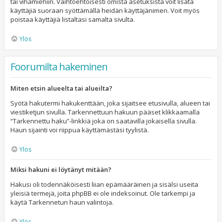
tai vihamiehiin. Vaihtoehtoisesti omista asetuksista voit lisätä
käyttäjiä suoraan syöttämällä heidän käyttäjänimen. Voit myös
poistaa käyttäjiä listaltasi samalta sivulta.
Ylös
Foorumilta hakeminen
Miten etsin alueelta tai alueilta?
Syötä hakutermi hakukenttään, joka sijaitsee etusivulla, alueen tai
viestiketjun sivulla. Tarkennettuun hakuun pääset klikkaamalla
“Tarkennettu haku”-linkkiä joka on saatavilla jokaisella sivulla.
Haun sijainti voi riippua käyttämästäsi tyylistä.
Ylös
Miksi hakuni ei löytänyt mitään?
Hakusi oli todennäköisesti liian epämääräinen ja sisälsi useita
yleisiä termejä, joita phpBB ei ole indeksoinut. Ole tarkempi ja
käytä Tarkennetun haun valintoja.
Ylös