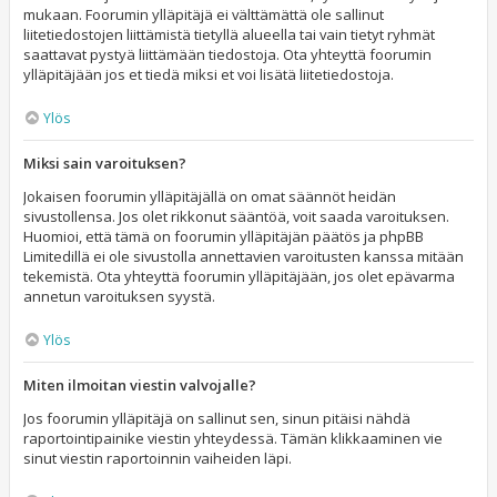
mukaan. Foorumin ylläpitäjä ei välttämättä ole sallinut
liitetiedostojen liittämistä tietyllä alueella tai vain tietyt ryhmät
saattavat pystyä liittämään tiedostoja. Ota yhteyttä foorumin
ylläpitäjään jos et tiedä miksi et voi lisätä liitetiedostoja.
Ylös
Miksi sain varoituksen?
Jokaisen foorumin ylläpitäjällä on omat säännöt heidän
sivustollensa. Jos olet rikkonut sääntöä, voit saada varoituksen.
Huomioi, että tämä on foorumin ylläpitäjän päätös ja phpBB
Limitedillä ei ole sivustolla annettavien varoitusten kanssa mitään
tekemistä. Ota yhteyttä foorumin ylläpitäjään, jos olet epävarma
annetun varoituksen syystä.
Ylös
Miten ilmoitan viestin valvojalle?
Jos foorumin ylläpitäjä on sallinut sen, sinun pitäisi nähdä
raportointipainike viestin yhteydessä. Tämän klikkaaminen vie
sinut viestin raportoinnin vaiheiden läpi.