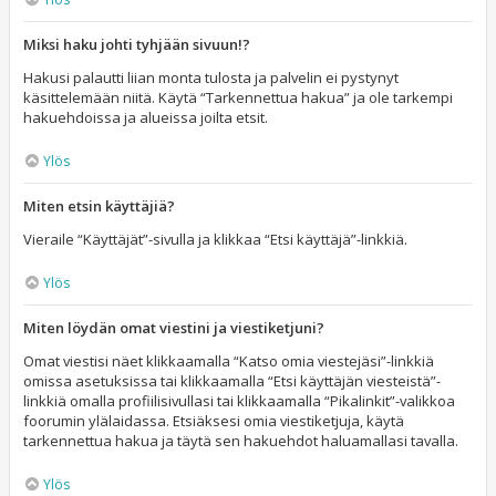
Miksi haku johti tyhjään sivuun!?
Hakusi palautti liian monta tulosta ja palvelin ei pystynyt
käsittelemään niitä. Käytä “Tarkennettua hakua” ja ole tarkempi
hakuehdoissa ja alueissa joilta etsit.
Ylös
Miten etsin käyttäjiä?
Vieraile “Käyttäjät”-sivulla ja klikkaa “Etsi käyttäjä”-linkkiä.
Ylös
Miten löydän omat viestini ja viestiketjuni?
Omat viestisi näet klikkaamalla “Katso omia viestejäsi”-linkkiä
omissa asetuksissa tai klikkaamalla “Etsi käyttäjän viesteistä”-
linkkiä omalla profiilisivullasi tai klikkaamalla “Pikalinkit”-valikkoa
foorumin ylälaidassa. Etsiäksesi omia viestiketjuja, käytä
tarkennettua hakua ja täytä sen hakuehdot haluamallasi tavalla.
Ylös