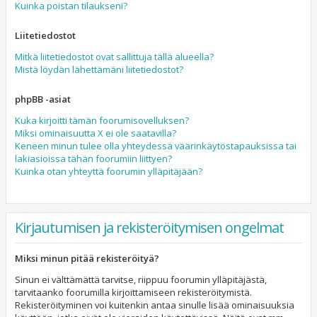
Kuinka poistan tilaukseni?
Liitetiedostot
Mitkä liitetiedostot ovat sallittuja tällä alueella?
Mistä löydän lähettämäni liitetiedostot?
phpBB -asiat
Kuka kirjoitti tämän foorumisovelluksen?
Miksi ominaisuutta X ei ole saatavilla?
Keneen minun tulee olla yhteydessä väärinkäytöstapauksissa tai
lakiasioissa tähän foorumiin liittyen?
Kuinka otan yhteyttä foorumin ylläpitäjään?
Kirjautumisen ja rekisteröitymisen ongelmat
Miksi minun pitää rekisteröityä?
Sinun ei välttämättä tarvitse, riippuu foorumin ylläpitäjästä,
tarvitaanko foorumilla kirjoittamiseen rekisteröitymistä.
Rekisteröityminen voi kuitenkin antaa sinulle lisää ominaisuuksia