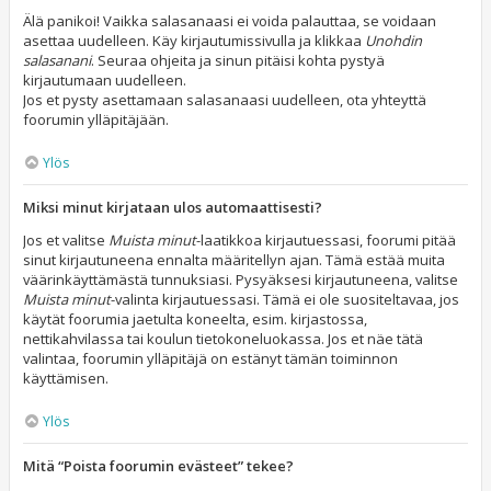
Älä panikoi! Vaikka salasanaasi ei voida palauttaa, se voidaan
asettaa uudelleen. Käy kirjautumissivulla ja klikkaa
Unohdin
salasanani
. Seuraa ohjeita ja sinun pitäisi kohta pystyä
kirjautumaan uudelleen.
Jos et pysty asettamaan salasanaasi uudelleen, ota yhteyttä
foorumin ylläpitäjään.
Ylös
Miksi minut kirjataan ulos automaattisesti?
Jos et valitse
Muista minut
-laatikkoa kirjautuessasi, foorumi pitää
sinut kirjautuneena ennalta määritellyn ajan. Tämä estää muita
väärinkäyttämästä tunnuksiasi. Pysyäksesi kirjautuneena, valitse
Muista minut
-valinta kirjautuessasi. Tämä ei ole suositeltavaa, jos
käytät foorumia jaetulta koneelta, esim. kirjastossa,
nettikahvilassa tai koulun tietokoneluokassa. Jos et näe tätä
valintaa, foorumin ylläpitäjä on estänyt tämän toiminnon
käyttämisen.
Ylös
Mitä “Poista foorumin evästeet” tekee?