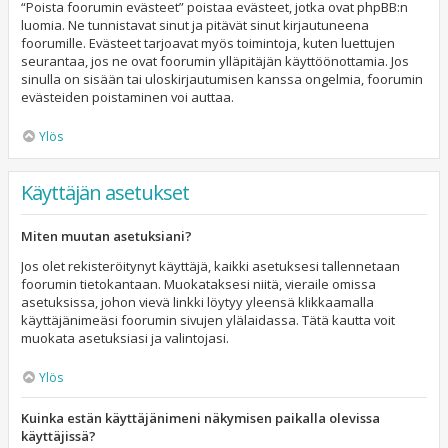
“Poista foorumin evästeet” poistaa evästeet, jotka ovat phpBB:n
luomia. Ne tunnistavat sinut ja pitävät sinut kirjautuneena
foorumille. Evästeet tarjoavat myös toimintoja, kuten luettujen
seurantaa, jos ne ovat foorumin ylläpitäjän käyttöönottamia. Jos
sinulla on sisään tai uloskirjautumisen kanssa ongelmia, foorumin
evästeiden poistaminen voi auttaa.
Ylös
Käyttäjän asetukset
Miten muutan asetuksiani?
Jos olet rekisteröitynyt käyttäjä, kaikki asetuksesi tallennetaan
foorumin tietokantaan. Muokataksesi niitä, vieraile omissa
asetuksissa, johon vievä linkki löytyy yleensä klikkaamalla
käyttäjänimeäsi foorumin sivujen ylälaidassa. Tätä kautta voit
muokata asetuksiasi ja valintojasi.
Ylös
Kuinka estän käyttäjänimeni näkymisen paikalla olevissa
käyttäjissä?