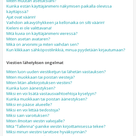
Miten muutan asetuksiani?
Kuinka estän käyttäjänimeni näkymisen paikalla olevissa
käyttäjissä?
Ajat ovat väärin!
Vaihdoin aikavyöhykkeen ja kellonaika on silti väärin!
Kieleni ei ole valittavana!
Mitä kuvia on käyttäjänimeni vieressä?
Miten asetan avataren?
Mikä on arvonimi ja miten vaihdan sen?
Kun klikkaan sähköpostilinkkiä, minua pyydetään kirjautumaan?
Viestien lähetyksen ongelmat
Miten luon uuden viestiketjun tai lähetän vastauksen?
Miten muokkaan tai poistan viestejä?
Miten liitän allekirjoituksen viestiini?
Kuinka luon äänestyksen?
Miksi en voi lisätä vastausvaihtoehtoja kyselyyn?
Kuinka muokkaan tai poistan äänestyksen?
Miksi en pääse alueelle?
Miksi en voi liittää tiedostoja?
Miksi sain varoituksen?
Miten ilmoitan viestin valvojalle?
Mitä “Tallenna”-painike viestin kirjoittamisessa tekee?
Miksi minun viestini tarvitsee hyväksynnän?