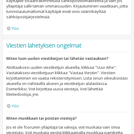
käyttäjille sisäänrakennetulla sähköpostilomakkeella ja vain jos
ylläpitäjä sallii tämän ominaisuuden. Kirjautuminen vaaditaan, jotta
tunnistautumattomat käyttäjät eivät voisi väärinkäyttää
sähköpostijärjestelmää.
Ylös
Viestien lähetyksen ongelmat
Miten luon uuden viestiketjun tai lähetän vastauksen?
Aloittaaksesi uuden viestiketjun alueella, klikkaa "Uusi Aihe".
Vastataksesi viestiketjuun klikkaa "Vastaa Viestiin". Viestien
kirjoittaminen voi vaatia rekisteröitymisen. Lista sinun oikeuksistasi
alueella on nähtävillä alueen ja viestiketjun alalaidassa.
Esimerkiksi: Voit kirjoittaa uusia viestejä, Voit lähettää
liitetiedostoja, jne.
Ylös
Miten muokkaan tai poistan viestejä?
Jos et ole foorumin ylläpitäjä tai valvoja, voit muokata vain omia
viestejäsi. Voit muokata viestiä klikkaamalla muokkaa-painiketta