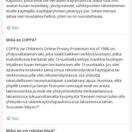
käyttöön, jotka eivät ole vieraiden käytettävissä. Näitä ovat mm.
avatar-kuvan määrittely, yksityisviestit, sähköpostien lähettäminen
muille käyttäjille, käyttäjäryhmien jäsenyys jne. Siihen menee
aikaa vain muutamia hetkiä, joten se on suositeltavaa.
Ylös
Mikä on COPPA?
COPPA, tai Children’s Online Privacy Protection Act of 1998, on
yhdysvaltalainen laki, joka vaatii kaikkien verkkosivustojen, jotka
mahdollisesti keräävät alle 13-vuotiailta tietoja, hankkia huoltajan
kirjallisen luvan tietojen keräämiseen alle 13-vuotiaalta. Jos olet
epävarma koskeeko tämä sinua rekisteröityvänä käyttäjänä tai
verkkosivua jolle olet rekisteröitymässä, ota yhteyttä
oikeudelliseen neuvonantajaan saadaksesi apua. Huomaa, että
phpBB Limited ja tämän foorumin omistajat eivät voi antaa
lakineuvontaa ja eivät ole yhteyshenkilöitä minkäänlaisissa
lakiasioissa, lukuunottamatta kysymystä “Keneen minun tulee olla
yhteydessä väärinkäytöstapauksissa tai lakiasioissa tähän
foorumiin liittyen?”.
Ylös
Miksi en voi rekisteröityä?