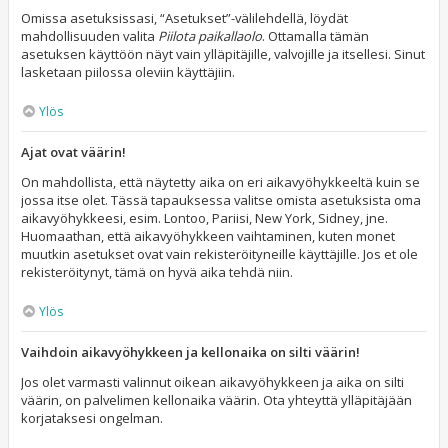
Omissa asetuksissasi, “Asetukset”-välilehdellä, löydät
mahdollisuuden valita
Piilota paikallaolo
. Ottamalla tämän
asetuksen käyttöön näyt vain ylläpitäjille, valvojille ja itsellesi. Sinut
lasketaan piilossa oleviin käyttäjiin.
Ylös
Ajat ovat väärin!
On mahdollista, että näytetty aika on eri aikavyöhykkeeltä kuin se
jossa itse olet. Tässä tapauksessa valitse omista asetuksista oma
aikavyöhykkeesi, esim. Lontoo, Pariisi, New York, Sidney, jne.
Huomaathan, että aikavyöhykkeen vaihtaminen, kuten monet
muutkin asetukset ovat vain rekisteröityneille käyttäjille. Jos et ole
rekisteröitynyt, tämä on hyvä aika tehdä niin.
Ylös
Vaihdoin aikavyöhykkeen ja kellonaika on silti väärin!
Jos olet varmasti valinnut oikean aikavyöhykkeen ja aika on silti
väärin, on palvelimen kellonaika väärin. Ota yhteyttä ylläpitäjään
korjataksesi ongelman.