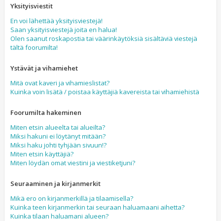
Yksityisviestit
En voi lähettää yksityisviestejä!
Saan yksityisviestejä joita en halua!
Olen saanut roskapostia tai väärinkäytöksiä sisältäviä viestejä
tältä foorumilta!
Ystävät ja vihamiehet
Mitä ovat kaveri ja vihamieslistat?
Kuinka voin lisätä / poistaa käyttäjiä kavereista tai vihamiehistä
Foorumilta hakeminen
Miten etsin alueelta tai alueilta?
Miksi hakuni ei löytänyt mitään?
Miksi haku johti tyhjään sivuun!?
Miten etsin käyttäjiä?
Miten löydän omat viestini ja viestiketjuni?
Seuraaminen ja kirjanmerkit
Mikä ero on kirjanmerkillä ja tilaamisella?
Kuinka teen kirjanmerkin tai seuraan haluamaani aihetta?
Kuinka tilaan haluamani alueen?