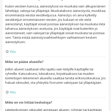
Kuten viestien kanssa, äänestyksiä voi muokata vain alkuperäinen
lähettäjä, valvoja tai ylläpitäjä. Muokataksesi äänestystä, muokkaa
ensimmäistä viestiä viestiketjussa. Äänestys on aina kytketty
viestiketjun ensimmäiseen viestiin. Jos kukaan ei ole vielä
äänestänyt, käyttäjät voivat poistaa äänestyksen tai muokata mitä
tahansa äänestyksen asetusta. Jos käyttäjät ovat kuitenkin jo
äänestäneet, vain valvojat tai ylläpitäjät voivat muokata tai poistaa
sen. Tämä estää äänestysvaihtoehtojen vaihtamisen kesken
äänestyksen.
Ylös
Miksi en pääse alueelle?
Jotkin alueet saattavat olla rajattu vain tietyille käyttäjille tai
ryhmille. Katsoaksesi, lukeaksesi, kirjoittaaksesi tai muiden
toimintojen tekeminen alueella saattaa tarvita erikoisoikeuksia. Jos
haluat oikeudet, ota yhteyttä foorumin valvojaan tai ylläpitäjään.
Ylös
Miksi en voi liittää tiedostoja?
Liitetiedostojen oikeudet annetaan alueen, ryhmän tai käyttäjän