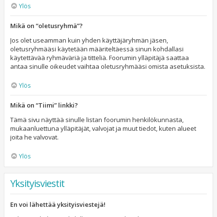
Ylös
Mikä on “oletusryhmä”?
Jos olet useamman kuin yhden käyttäjäryhmän jäsen,
oletusryhmääsi käytetään määriteltäessä sinun kohdallasi
käytettävää ryhmäväriä ja titteliä. Foorumin ylläpitäjä saattaa
antaa sinulle oikeudet vaihtaa oletusryhmääsi omista asetuksista.
Ylös
Mikä on “Tiimi” linkki?
Tämä sivu näyttää sinulle listan foorumin henkilökunnasta,
mukaanluettuna ylläpitäjät, valvojat ja muut tiedot, kuten alueet
joita he valvovat.
Ylös
Yksityisviestit
En voi lähettää yksityisviestejä!