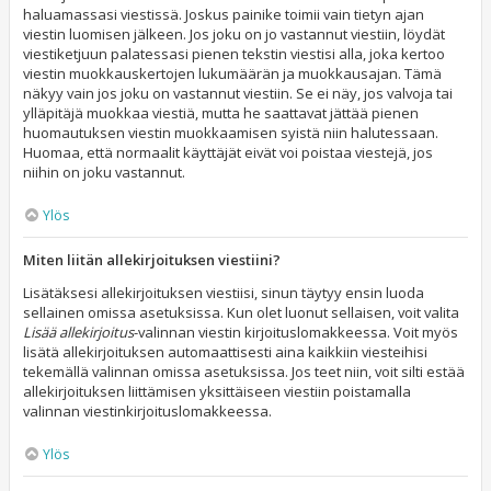
haluamassasi viestissä. Joskus painike toimii vain tietyn ajan
viestin luomisen jälkeen. Jos joku on jo vastannut viestiin, löydät
viestiketjuun palatessasi pienen tekstin viestisi alla, joka kertoo
viestin muokkauskertojen lukumäärän ja muokkausajan. Tämä
näkyy vain jos joku on vastannut viestiin. Se ei näy, jos valvoja tai
ylläpitäjä muokkaa viestiä, mutta he saattavat jättää pienen
huomautuksen viestin muokkaamisen syistä niin halutessaan.
Huomaa, että normaalit käyttäjät eivät voi poistaa viestejä, jos
niihin on joku vastannut.
Ylös
Miten liitän allekirjoituksen viestiini?
Lisätäksesi allekirjoituksen viestiisi, sinun täytyy ensin luoda
sellainen omissa asetuksissa. Kun olet luonut sellaisen, voit valita
Lisää allekirjoitus
-valinnan viestin kirjoituslomakkeessa. Voit myös
lisätä allekirjoituksen automaattisesti aina kaikkiin viesteihisi
tekemällä valinnan omissa asetuksissa. Jos teet niin, voit silti estää
allekirjoituksen liittämisen yksittäiseen viestiin poistamalla
valinnan viestinkirjoituslomakkeessa.
Ylös