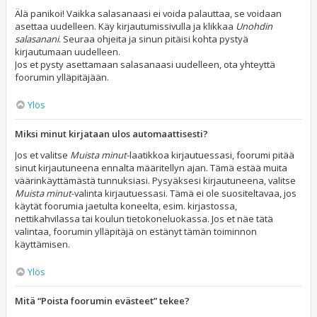
Älä panikoi! Vaikka salasanaasi ei voida palauttaa, se voidaan
asettaa uudelleen. Käy kirjautumissivulla ja klikkaa
Unohdin
salasanani
. Seuraa ohjeita ja sinun pitäisi kohta pystyä
kirjautumaan uudelleen.
Jos et pysty asettamaan salasanaasi uudelleen, ota yhteyttä
foorumin ylläpitäjään.
Ylös
Miksi minut kirjataan ulos automaattisesti?
Jos et valitse
Muista minut
-laatikkoa kirjautuessasi, foorumi pitää
sinut kirjautuneena ennalta määritellyn ajan. Tämä estää muita
väärinkäyttämästä tunnuksiasi. Pysyäksesi kirjautuneena, valitse
Muista minut
-valinta kirjautuessasi. Tämä ei ole suositeltavaa, jos
käytät foorumia jaetulta koneelta, esim. kirjastossa,
nettikahvilassa tai koulun tietokoneluokassa. Jos et näe tätä
valintaa, foorumin ylläpitäjä on estänyt tämän toiminnon
käyttämisen.
Ylös
Mitä “Poista foorumin evästeet” tekee?