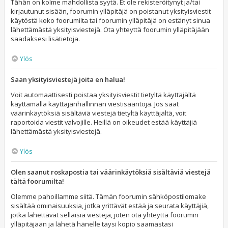
Tähän on kolme mahdollista syytä. Et ole rekisteröitynyt ja/tai
kirjautunut sisään, foorumin ylläpitäjä on poistanut yksityisviestit
käytöstä koko foorumilta tai foorumin ylläpitäjä on estänyt sinua
lähettämästä yksityisviestejä. Ota yhteyttä foorumin ylläpitäjään
saadaksesi lisätietoja.
Ylös
Saan yksityisviestejä joita en halua!
Voit automaattisesti poistaa yksityisviestit tietyltä käyttäjältä
käyttämällä käyttäjänhallinnan viestisääntöjä. Jos saat
väärinkäytöksiä sisältäviä viestejä tietyltä käyttäjältä, voit
raportoida viestit valvojille. Heillä on oikeudet estää käyttäjiä
lähettämästä yksityisviestejä.
Ylös
Olen saanut roskapostia tai väärinkäytöksiä sisältäviä viestejä
tältä foorumilta!
Olemme pahoillamme siitä. Tämän foorumin sähköpostilomake
sisältää ominaisuuksia, jotka yrittävät estää ja seurata käyttäjiä,
jotka lähettävät sellaisia viestejä, joten ota yhteyttä foorumin
ylläpitäjään ja lähetä hänelle täysi kopio saamastasi