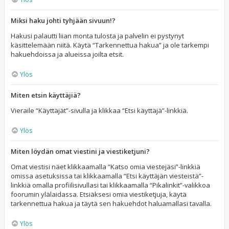
Miksi haku johti tyhjään sivuun!?
Hakusi palautti liian monta tulosta ja palvelin ei pystynyt
käsittelemään niitä. Käytä “Tarkennettua hakua” ja ole tarkempi
hakuehdoissa ja alueissa joilta etsit.
Ylös
Miten etsin käyttäjiä?
Vieraile “Käyttäjät”-sivulla ja klikkaa “Etsi käyttäjä”-linkkiä.
Ylös
Miten löydän omat viestini ja viestiketjuni?
Omat viestisi näet klikkaamalla “Katso omia viestejäsi”-linkkiä
omissa asetuksissa tai klikkaamalla “Etsi käyttäjän viesteistä”-
linkkiä omalla profiilisivullasi tai klikkaamalla “Pikalinkit”-valikkoa
foorumin ylälaidassa. Etsiäksesi omia viestiketjuja, käytä
tarkennettua hakua ja täytä sen hakuehdot haluamallasi tavalla.
Ylös