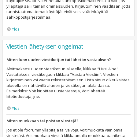
käyttäjille sisäänrakennetulla sähköpostilomakkeella ja vain jos
ylläpitäjä sallii tämän ominaisuuden. Kirjautuminen vaaditaan, jotta
tunnistautumattomat käyttäjät eivät voisi väärinkäyttää
sähköpostijärjestelmää.
Ylös
Viestien lähetyksen ongelmat
Miten luon uuden viestiketjun tai lähetän vastauksen?
Aloittaaksesi uuden viestiketjun alueella, klikkaa "Uusi Aihe".
Vastataksesi viestiketjuun klikkaa "Vastaa Viestiin". Viestien
kirjoittaminen voi vaatia rekisteröitymisen. Lista sinun oikeuksistasi
alueella on nähtävillä alueen ja viestiketjun alalaidassa.
Esimerkiksi: Voit kirjoittaa uusia viestejä, Voit lähettää
liitetiedostoja, jne.
Ylös
Miten muokkaan tai poistan viestejä?
Jos et ole foorumin ylläpitäjä tai valvoja, voit muokata vain omia
viestejäsi. Voit muokata viestiä klikkaamalla muokkaa-painiketta