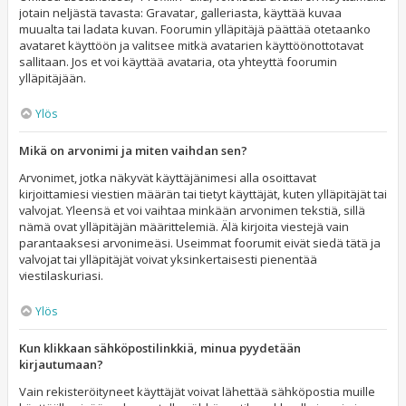
jotain neljästä tavasta: Gravatar, galleriasta, käyttää kuvaa
muualta tai ladata kuvan. Foorumin ylläpitäjä päättää otetaanko
avataret käyttöön ja valitsee mitkä avatarien käyttöönottotavat
sallitaan. Jos et voi käyttää avataria, ota yhteyttä foorumin
ylläpitäjään.
Ylös
Mikä on arvonimi ja miten vaihdan sen?
Arvonimet, jotka näkyvät käyttäjänimesi alla osoittavat
kirjoittamiesi viestien määrän tai tietyt käyttäjät, kuten ylläpitäjät tai
valvojat. Yleensä et voi vaihtaa minkään arvonimen tekstiä, sillä
nämä ovat ylläpitäjän määrittelemiä. Älä kirjoita viestejä vain
parantaaksesi arvonimeäsi. Useimmat foorumit eivät siedä tätä ja
valvojat tai ylläpitäjät voivat yksinkertaisesti pienentää
viestilaskuriasi.
Ylös
Kun klikkaan sähköpostilinkkiä, minua pyydetään
kirjautumaan?
Vain rekisteröityneet käyttäjät voivat lähettää sähköpostia muille