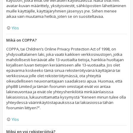
käyttöön, jotka eivät ole vieraiden käytettävissä. Näitä ovat mm.
avatar-kuvan määrittely, yksityisviestit, sähköpostien lähettäminen
muille käyttäjille, käyttäjäryhmien jäsenyys jne. Siihen menee
aikaa vain muutamia hetkiä, joten se on suositeltavaa.
Ylös
Mikä on COPPA?
COPPA, tai Children’s Online Privacy Protection Act of 1998, on
yhdysvaltalainen laki, joka vaatii kaikkien verkkosivustojen, jotka
mahdollisesti keräävät alle 13-vuotiailta tietoja, hankkia huoltajan
kirjallisen luvan tietojen keräämiseen alle 13-vuotiaalta. Jos olet
epävarma koskeeko tämä sinua rekisteröityvänä käyttäjänä tai
verkkosivua jolle olet rekisteröitymässä, ota yhteyttä
oikeudelliseen neuvonantajaan saadaksesi apua. Huomaa, että
phpBB Limited ja tämän foorumin omistajat eivät voi antaa
lakineuvontaa ja eivät ole yhteyshenkilöitä minkäänlaisissa
lakiasioissa, lukuunottamatta kysymystä “Keneen minun tulee olla
yhteydessä väärinkäytöstapauksissa tai lakiasioissa tähän
foorumiin liittyen?”.
Ylös
Miksi en voi rekisteröityä?