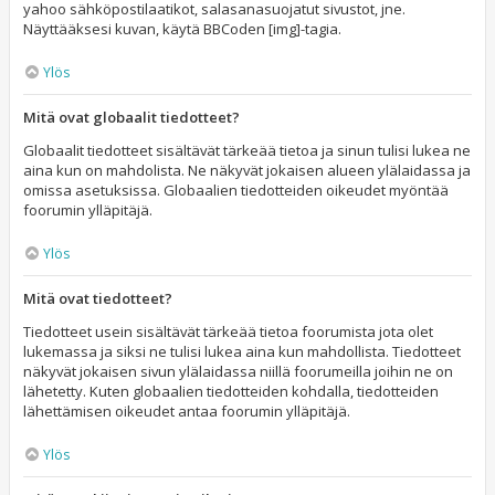
yahoo sähköpostilaatikot, salasanasuojatut sivustot, jne.
Näyttääksesi kuvan, käytä BBCoden [img]-tagia.
Ylös
Mitä ovat globaalit tiedotteet?
Globaalit tiedotteet sisältävät tärkeää tietoa ja sinun tulisi lukea ne
aina kun on mahdolista. Ne näkyvät jokaisen alueen ylälaidassa ja
omissa asetuksissa. Globaalien tiedotteiden oikeudet myöntää
foorumin ylläpitäjä.
Ylös
Mitä ovat tiedotteet?
Tiedotteet usein sisältävät tärkeää tietoa foorumista jota olet
lukemassa ja siksi ne tulisi lukea aina kun mahdollista. Tiedotteet
näkyvät jokaisen sivun ylälaidassa niillä foorumeilla joihin ne on
lähetetty. Kuten globaalien tiedotteiden kohdalla, tiedotteiden
lähettämisen oikeudet antaa foorumin ylläpitäjä.
Ylös