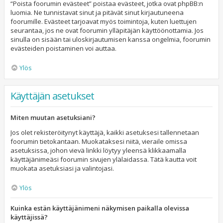
“Poista foorumin evästeet” poistaa evästeet, jotka ovat phpBB:n
luomia. Ne tunnistavat sinut ja pitävät sinut kirjautuneena
foorumille. Evästeet tarjoavat myös toimintoja, kuten luettujen
seurantaa, jos ne ovat foorumin ylläpitäjän käyttöönottamia. Jos
sinulla on sisään tai uloskirjautumisen kanssa ongelmia, foorumin
evästeiden poistaminen voi auttaa.
Ylös
Käyttäjän asetukset
Miten muutan asetuksiani?
Jos olet rekisteröitynyt käyttäjä, kaikki asetuksesi tallennetaan
foorumin tietokantaan. Muokataksesi niitä, vieraile omissa
asetuksissa, johon vievä linkki löytyy yleensä klikkaamalla
käyttäjänimeäsi foorumin sivujen ylälaidassa. Tätä kautta voit
muokata asetuksiasi ja valintojasi.
Ylös
Kuinka estän käyttäjänimeni näkymisen paikalla olevissa
käyttäjissä?