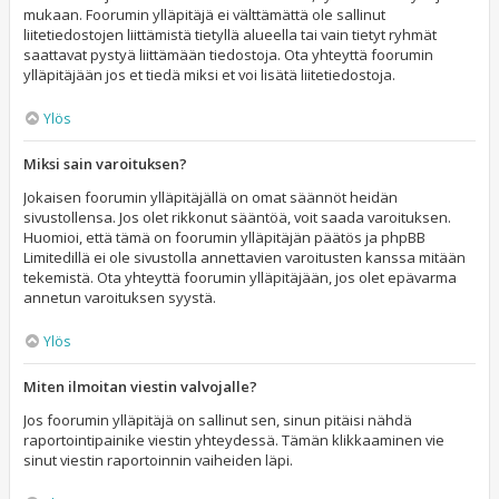
mukaan. Foorumin ylläpitäjä ei välttämättä ole sallinut
liitetiedostojen liittämistä tietyllä alueella tai vain tietyt ryhmät
saattavat pystyä liittämään tiedostoja. Ota yhteyttä foorumin
ylläpitäjään jos et tiedä miksi et voi lisätä liitetiedostoja.
Ylös
Miksi sain varoituksen?
Jokaisen foorumin ylläpitäjällä on omat säännöt heidän
sivustollensa. Jos olet rikkonut sääntöä, voit saada varoituksen.
Huomioi, että tämä on foorumin ylläpitäjän päätös ja phpBB
Limitedillä ei ole sivustolla annettavien varoitusten kanssa mitään
tekemistä. Ota yhteyttä foorumin ylläpitäjään, jos olet epävarma
annetun varoituksen syystä.
Ylös
Miten ilmoitan viestin valvojalle?
Jos foorumin ylläpitäjä on sallinut sen, sinun pitäisi nähdä
raportointipainike viestin yhteydessä. Tämän klikkaaminen vie
sinut viestin raportoinnin vaiheiden läpi.