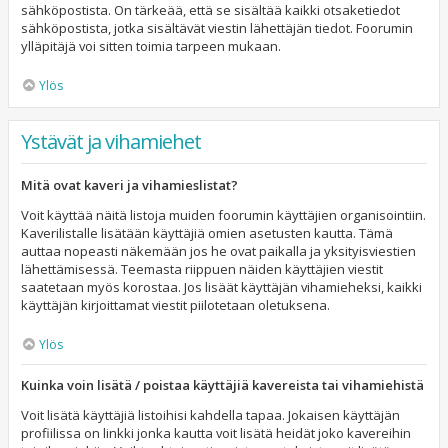
sähköpostista. On tärkeää, että se sisältää kaikki otsaketiedot
sähköpostista, jotka sisältävät viestin lähettäjän tiedot. Foorumin
ylläpitäjä voi sitten toimia tarpeen mukaan.
Ylös
Ystävät ja vihamiehet
Mitä ovat kaveri ja vihamieslistat?
Voit käyttää näitä listoja muiden foorumin käyttäjien organisointiin.
Kaverilistalle lisätään käyttäjiä omien asetusten kautta. Tämä
auttaa nopeasti näkemään jos he ovat paikalla ja yksityisviestien
lähettämisessä. Teemasta riippuen näiden käyttäjien viestit
saatetaan myös korostaa. Jos lisäät käyttäjän vihamieheksi, kaikki
käyttäjän kirjoittamat viestit piilotetaan oletuksena.
Ylös
Kuinka voin lisätä / poistaa käyttäjiä kavereista tai vihamiehistä
Voit lisätä käyttäjiä listoihisi kahdella tapaa. Jokaisen käyttäjän
profiilissa on linkki jonka kautta voit lisätä heidät joko kavereihin