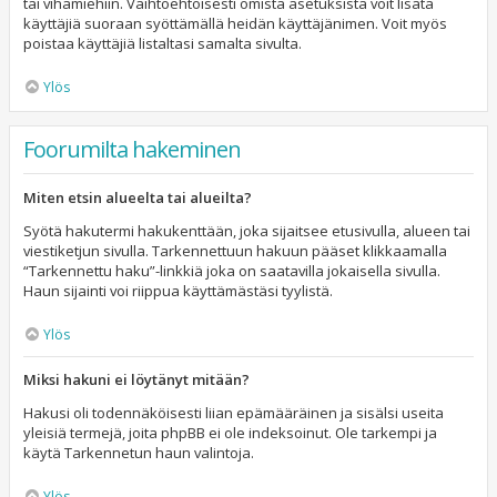
tai vihamiehiin. Vaihtoehtoisesti omista asetuksista voit lisätä
käyttäjiä suoraan syöttämällä heidän käyttäjänimen. Voit myös
poistaa käyttäjiä listaltasi samalta sivulta.
Ylös
Foorumilta hakeminen
Miten etsin alueelta tai alueilta?
Syötä hakutermi hakukenttään, joka sijaitsee etusivulla, alueen tai
viestiketjun sivulla. Tarkennettuun hakuun pääset klikkaamalla
“Tarkennettu haku”-linkkiä joka on saatavilla jokaisella sivulla.
Haun sijainti voi riippua käyttämästäsi tyylistä.
Ylös
Miksi hakuni ei löytänyt mitään?
Hakusi oli todennäköisesti liian epämääräinen ja sisälsi useita
yleisiä termejä, joita phpBB ei ole indeksoinut. Ole tarkempi ja
käytä Tarkennetun haun valintoja.
Ylös