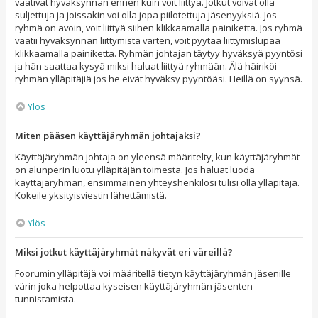
vaativat hyväksynnän ennen kuin voit liittyä. Jotkut voivat olla
suljettuja ja joissakin voi olla jopa piilotettuja jäsenyyksiä. Jos
ryhmä on avoin, voit liittyä siihen klikkaamalla painiketta. Jos ryhmä
vaatii hyväksynnän liittymistä varten, voit pyytää liittymislupaa
klikkaamalla painiketta. Ryhmän johtajan täytyy hyväksyä pyyntösi
ja hän saattaa kysyä miksi haluat liittyä ryhmään. Älä häiriköi
ryhmän ylläpitäjiä jos he eivät hyväksy pyyntöäsi. Heillä on syynsä.
Ylös
Miten pääsen käyttäjäryhmän johtajaksi?
Käyttäjäryhmän johtaja on yleensä määritelty, kun käyttäjäryhmät
on alunperin luotu ylläpitäjän toimesta. Jos haluat luoda
käyttäjäryhmän, ensimmäinen yhteyshenkilösi tulisi olla ylläpitäjä.
Kokeile yksityisviestin lähettämistä.
Ylös
Miksi jotkut käyttäjäryhmät näkyvät eri väreillä?
Foorumin ylläpitäjä voi määritellä tietyn käyttäjäryhmän jäsenille
värin joka helpottaa kyseisen käyttäjäryhmän jäsenten
tunnistamista.