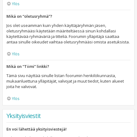
Ylös
Mikä on “oletusryhmä”?
Jos olet useamman kuin yhden käyttäjäryhmän jäsen,
oletusryhmääsi käytetään määriteltäessä sinun kohdallasi
käytettävää ryhmäväriä ja titteliä. Foorumin ylläpitäjä saattaa
antaa sinulle oikeudet vaihtaa oletusryhmääsi omista asetuksista.
Ylös
Mikä on “Tiimi” linkki?
Tämä sivu näyttää sinulle listan foorumin henkilökunnasta,
mukaanluettuna ylläpitäjät, valvojat ja muut tiedot, kuten alueet
joita he valvovat.
Ylös
Yksityisviestit
En voi lähettää yksityisviestejä!