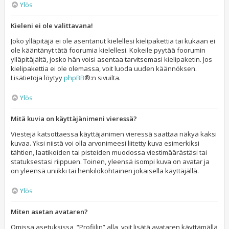
Ylös
Kieleni ei ole valittavana!
Joko ylläpitäjä ei ole asentanut kielellesi kielipakettia tai kukaan ei
ole kääntänyt tätä foorumia kielellesi. Kokeile pyytää foorumin
ylläpitäjältä, josko hän voisi asentaa tarvitsemasi kielipaketin. Jos
kielipakettia ei ole olemassa, voit luoda uuden käännöksen.
Lisätietoja löytyy
phpBB
®:n sivuilta.
Ylös
Mitä kuvia on käyttäjänimeni vieressä?
Viestejä katsottaessa käyttäjänimen vieressä saattaa näkyä kaksi
kuvaa. Yksi niistä voi olla arvonimeesi liitetty kuva esimerkiksi
tähtien, laatikoiden tai pisteiden muodossa viestimäärästäsi tai
statuksestasi riippuen. Toinen, yleensä isompi kuva on avatar ja
on yleensä uniikki tai henkilökohtainen jokaisella käyttäjällä.
Ylös
Miten asetan avataren?
Omissa asetuksissa, “Profiilin” alla, voit lisätä avataren käyttämällä