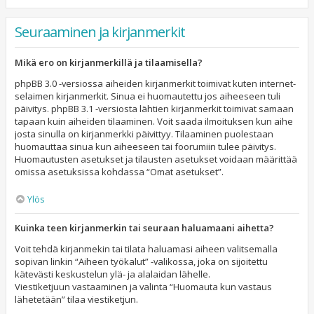
Seuraaminen ja kirjanmerkit
Mikä ero on kirjanmerkillä ja tilaamisella?
phpBB 3.0 -versiossa aiheiden kirjanmerkit toimivat kuten internet-
selaimen kirjanmerkit. Sinua ei huomautettu jos aiheeseen tuli
päivitys. phpBB 3.1 -versiosta lähtien kirjanmerkit toimivat samaan
tapaan kuin aiheiden tilaaminen. Voit saada ilmoituksen kun aihe
josta sinulla on kirjanmerkki päivittyy. Tilaaminen puolestaan
huomauttaa sinua kun aiheeseen tai foorumiin tulee päivitys.
Huomautusten asetukset ja tilausten asetukset voidaan määrittää
omissa asetuksissa kohdassa “Omat asetukset”.
Ylös
Kuinka teen kirjanmerkin tai seuraan haluamaani aihetta?
Voit tehdä kirjanmekin tai tilata haluamasi aiheen valitsemalla
sopivan linkin “Aiheen työkalut” -valikossa, joka on sijoitettu
kätevästi keskustelun ylä- ja alalaidan lähelle.
Viestiketjuun vastaaminen ja valinta “Huomauta kun vastaus
lähetetään” tilaa viestiketjun.