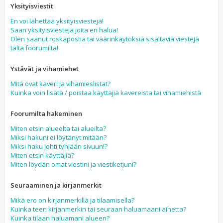
Yksityisviestit
En voi lähettää yksityisviestejä!
Saan yksityisviestejä joita en halua!
Olen saanut roskapostia tai väärinkäytöksiä sisältäviä viestejä
tältä foorumilta!
Ystävät ja vihamiehet
Mitä ovat kaveri ja vihamieslistat?
Kuinka voin lisätä / poistaa käyttäjiä kavereista tai vihamiehistä
Foorumilta hakeminen
Miten etsin alueelta tai alueilta?
Miksi hakuni ei löytänyt mitään?
Miksi haku johti tyhjään sivuun!?
Miten etsin käyttäjiä?
Miten löydän omat viestini ja viestiketjuni?
Seuraaminen ja kirjanmerkit
Mikä ero on kirjanmerkillä ja tilaamisella?
Kuinka teen kirjanmerkin tai seuraan haluamaani aihetta?
Kuinka tilaan haluamani alueen?