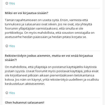
Ylös
Miksi en voi kirjautua sisään?
Tämän tapahtumiseen on useita syitä. Ensin, varmista että
tunnuksesi ja salasanasi ovat oikein. Jos ne ovat, ota yhteyttä
foorumin ylläpitäjään varmistaaksesi, että sinulla ei ole
porttikieltoja. On myös mahdollista, että sivuston omistajalla on
asetusvirhe heidän päässään ja heidän pitäisi korjata se.
Ylös
Rekisteröidyin joskus aiemmin, mutta en voi enää kirjautua
sisään?!
On mahdollista, että ylläpitäjä on poistanut käyttäjätilisi käytöstä
jostain syystä. Useat foorumit myös poistavat käyttäjiä, jotka eivät
ole kirjoittaneet pitkään aikaan pienentääkseen tietokantansa
kokoa. Jos näin on käynyt, yritä rekisteröityä uudelleen ja osallistu
keskusteluun aktiivisemmin.
Ylös
Olen hukannut salasanani!