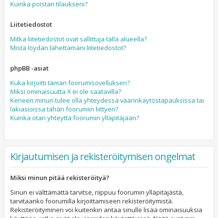
Kuinka poistan tilaukseni?
Liitetiedostot
Mitkä liitetiedostot ovat sallittuja tällä alueella?
Mistä löydän lähettämäni liitetiedostot?
phpBB -asiat
Kuka kirjoitti tämän foorumisovelluksen?
Miksi ominaisuutta X ei ole saatavilla?
Keneen minun tulee olla yhteydessä väärinkäytöstapauksissa tai
lakiasioissa tähän foorumiin liittyen?
Kuinka otan yhteyttä foorumin ylläpitäjään?
Kirjautumisen ja rekisteröitymisen ongelmat
Miksi minun pitää rekisteröityä?
Sinun ei välttämättä tarvitse, riippuu foorumin ylläpitäjästä,
tarvitaanko foorumilla kirjoittamiseen rekisteröitymistä.
Rekisteröityminen voi kuitenkin antaa sinulle lisää ominaisuuksia