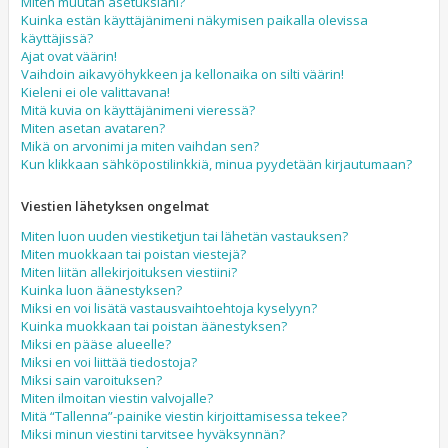
Miten muutan asetuksiani?
Kuinka estän käyttäjänimeni näkymisen paikalla olevissa
käyttäjissä?
Ajat ovat väärin!
Vaihdoin aikavyöhykkeen ja kellonaika on silti väärin!
Kieleni ei ole valittavana!
Mitä kuvia on käyttäjänimeni vieressä?
Miten asetan avataren?
Mikä on arvonimi ja miten vaihdan sen?
Kun klikkaan sähköpostilinkkiä, minua pyydetään kirjautumaan?
Viestien lähetyksen ongelmat
Miten luon uuden viestiketjun tai lähetän vastauksen?
Miten muokkaan tai poistan viestejä?
Miten liitän allekirjoituksen viestiini?
Kuinka luon äänestyksen?
Miksi en voi lisätä vastausvaihtoehtoja kyselyyn?
Kuinka muokkaan tai poistan äänestyksen?
Miksi en pääse alueelle?
Miksi en voi liittää tiedostoja?
Miksi sain varoituksen?
Miten ilmoitan viestin valvojalle?
Mitä “Tallenna”-painike viestin kirjoittamisessa tekee?
Miksi minun viestini tarvitsee hyväksynnän?