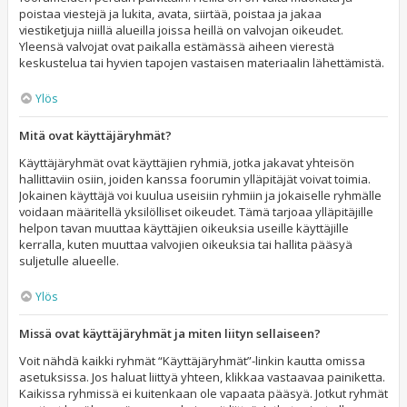
poistaa viestejä ja lukita, avata, siirtää, poistaa ja jakaa
viestiketjuja niillä alueilla joissa heillä on valvojan oikeudet.
Yleensä valvojat ovat paikalla estämässä aiheen vierestä
keskustelua tai hyvien tapojen vastaisen materiaalin lähettämistä.
Ylös
Mitä ovat käyttäjäryhmät?
Käyttäjäryhmät ovat käyttäjien ryhmiä, jotka jakavat yhteisön
hallittaviin osiin, joiden kanssa foorumin ylläpitäjät voivat toimia.
Jokainen käyttäjä voi kuulua useisiin ryhmiin ja jokaiselle ryhmälle
voidaan määritellä yksilölliset oikeudet. Tämä tarjoaa ylläpitäjille
helpon tavan muuttaa käyttäjien oikeuksia useille käyttäjille
kerralla, kuten muuttaa valvojien oikeuksia tai hallita pääsyä
suljetulle alueelle.
Ylös
Missä ovat käyttäjäryhmät ja miten liityn sellaiseen?
Voit nähdä kaikki ryhmät “Käyttäjäryhmät”-linkin kautta omissa
asetuksissa. Jos haluat liittyä yhteen, klikkaa vastaavaa painiketta.
Kaikissa ryhmissä ei kuitenkaan ole vapaata pääsyä. Jotkut ryhmät