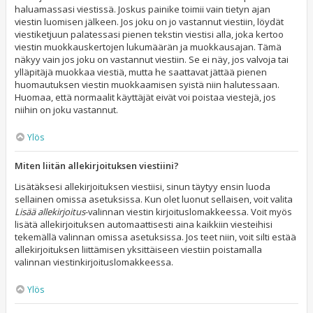
haluamassasi viestissä. Joskus painike toimii vain tietyn ajan
viestin luomisen jälkeen. Jos joku on jo vastannut viestiin, löydät
viestiketjuun palatessasi pienen tekstin viestisi alla, joka kertoo
viestin muokkauskertojen lukumäärän ja muokkausajan. Tämä
näkyy vain jos joku on vastannut viestiin. Se ei näy, jos valvoja tai
ylläpitäjä muokkaa viestiä, mutta he saattavat jättää pienen
huomautuksen viestin muokkaamisen syistä niin halutessaan.
Huomaa, että normaalit käyttäjät eivät voi poistaa viestejä, jos
niihin on joku vastannut.
Ylös
Miten liitän allekirjoituksen viestiini?
Lisätäksesi allekirjoituksen viestiisi, sinun täytyy ensin luoda
sellainen omissa asetuksissa. Kun olet luonut sellaisen, voit valita
Lisää allekirjoitus
-valinnan viestin kirjoituslomakkeessa. Voit myös
lisätä allekirjoituksen automaattisesti aina kaikkiin viesteihisi
tekemällä valinnan omissa asetuksissa. Jos teet niin, voit silti estää
allekirjoituksen liittämisen yksittäiseen viestiin poistamalla
valinnan viestinkirjoituslomakkeessa.
Ylös