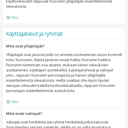
käyttöoikeudet riippuvat foorumin ylläpitäjän määrittelemistä
oikeuksista.
Ylös
Käyttäjätasot ja ryhmät
Mitä ovat ylläpitäjät?
Ylläpitäjät ovat jäseniä joille on annettu korkeimman tason kontrolli
koko foorumiin. Nämä jäsenet voivat hallita foorumin kaikkia
foorumin toiminnan osa-alueita, mukaan lukien oikeuksien
asettaminen, käyttäjien porttikiellot, käyttäjäryhmät ja valvojat
yms., riippuen foorumin perustajasta ja hänen ylläpitäjille
määrittelemistä oikeuksista. Heillä saattaa olla myös täydet
valvojan oikeudet kaikilla keskustelualueilla, riippuen foorumin
perustajan määrittelemistä asetuksista.
Ylös
Mitä ovatr valvojat?
Valvojat ovat henkilöitä (tai ryhmä henkilöitä) jotka katsovat
foorumeiden perään päivittäin. Heillä on on valta muokata ja