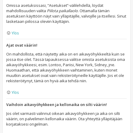
Omissa asetuksissasi, “Asetukset”-välilehdellä, löydät
mahdollisuuden valita
Piilota paikallaolo
. Ottamalla tämän
asetuksen käyttöön näyt vain ylläpitäjille, valvojille ja itsellesi. Sinut
lasketaan piilossa oleviin käyttäjiin.
Ylös
Ajat ovat väärin!
On mahdollista, että näytetty aika on eri aikavyöhykkeeltä kuin se
jossa itse olet. Tässä tapauksessa valitse omista asetuksista oma
aikavyöhykkeesi, esim. Lontoo, Pariisi, New York, Sidney, jne.
Huomaathan, että aikavyöhykkeen vaihtaminen, kuten monet
muutkin asetukset ovat vain rekisteröityneille käyttäjille. Jos et ole
rekisteröitynyt, tämä on hyvä aika tehdä niin.
Ylös
Vaihdoin aikavyöhykkeen ja kellonaika on silti väärin!
Jos olet varmasti valinnut oikean aikavyöhykkeen ja aika on silti
väärin, on palvelimen kellonaika väärin. Ota yhteyttä ylläpitäjään
korjataksesi ongelman.