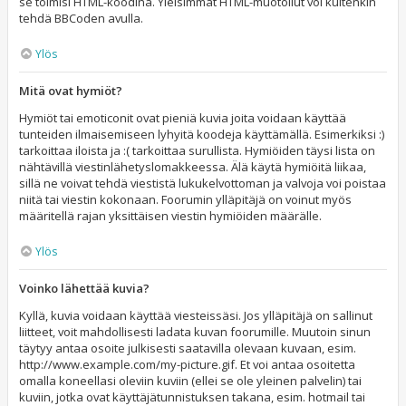
se toimisi HTML-koodina. Yleisimmät HTML-muotoilut voi kuitenkin
tehdä BBCoden avulla.
Ylös
Mitä ovat hymiöt?
Hymiöt tai emoticonit ovat pieniä kuvia joita voidaan käyttää
tunteiden ilmaisemiseen lyhyitä koodeja käyttämällä. Esimerkiksi :)
tarkoittaa iloista ja :( tarkoittaa surullista. Hymiöiden täysi lista on
nähtävillä viestinlähetyslomakkeessa. Älä käytä hymiöitä liikaa,
sillä ne voivat tehdä viestistä lukukelvottoman ja valvoja voi poistaa
niitä tai viestin kokonaan. Foorumin ylläpitäjä on voinut myös
määritellä rajan yksittäisen viestin hymiöiden määrälle.
Ylös
Voinko lähettää kuvia?
Kyllä, kuvia voidaan käyttää viesteissäsi. Jos ylläpitäjä on sallinut
liitteet, voit mahdollisesti ladata kuvan foorumille. Muutoin sinun
täytyy antaa osoite julkisesti saatavilla olevaan kuvaan, esim.
http://www.example.com/my-picture.gif. Et voi antaa osoitetta
omalla koneellasi oleviin kuviin (ellei se ole yleinen palvelin) tai
kuviin, jotka ovat käyttäjätunnistuksen takana, esim. hotmail tai