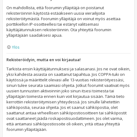
On mahdollista, että foorumin ylläpitäjä on poistanut
rekisteröinnin käytöstä estääkseen uusia vierailijoita
rekisteröitymästä. Foorumin ylläpitäjä on voinut myös asettaa
porttikiellon IP-osoitteellesi tai estänyt valitsemasi
käyttäjätunnuksen rekisteröinnin. Ota yhteyttä foorumin
ylläpitäjään saadaksesi apua.
Ylös
Rekisteröidyin, mutta en voi kirjautua!
Tarkista ensin käyttäjätunnuksesi ja salasanasi. Jos ne ovat oikein,
yksi kahdesta asiasta on saattanut tapahtua. Jos COPPA-tuki on
käytössä ja määrittelit olevasi alle 13-vuotias rekisteröityessäsi,
sinun tulee seurata saamiasi ohjeita. Jotkut foorumit vaativat myös
uusien tunnusten aktivoinnin joko sinun itsesi toimesta tai
ylläpitäjän toimesta ennen kuin voit kirjautua sisään. Tämä tieto
kerrottiin rekisteröitymisen yhteydessä. Jos sinulle lähetettiin
sähköpostia, seuraa ohjeita. Jos et saanut sähköpostia, olet
saattanut antaa virheellisen sähköpostiosoitteen tai sähköpostit
ovat saattaneet jäädä roskapostisuodattimeen. Jos olet varma,
että antamasi sähköpostiosoite oli oikein, yritä ottaa yhteyttä
foorumin ylläpitäjään.