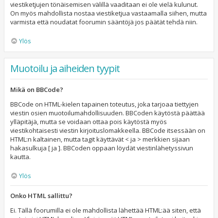
viestiketjujen tönäisemisen välillä vaaditaan ei ole vielä kulunut.
On myös mahdollista nostaa viestiketjua vastaamalla siihen, mutta
varmista että noudatat foorumin sääntöjä jos päätät tehdä niin.
Ylös
Muotoilu ja aiheiden tyypit
Mikä on BBCode?
BBCode on HTML-kielen tapainen toteutus, joka tarjoaa tiettyjen
viestin osien muotoilumahdollisuuden. BBCoden käytöstä päättää
ylläpitäjä, mutta se voidaan ottaa pois käytöstä myös
viestikohtaisesti viestin kirjoituslomakkeella. BBCode itsessään on
HTML:n kaltainen, mutta tagit käyttävät < ja > merkkien sijaan
hakasulkuja [ ja ]. BBCoden oppaan löydät viestinlähetyssivun
kautta.
Ylös
Onko HTML sallittu?
Ei. Tällä foorumilla ei ole mahdollista lähettää HTML:ää siten, että