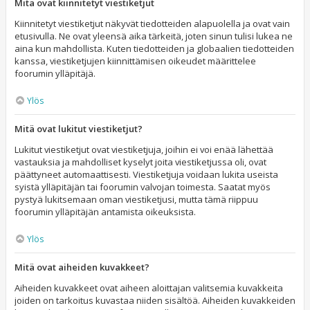
Mitä ovat kiinnitetyt viestiketjut
Kiinnitetyt viestiketjut näkyvät tiedotteiden alapuolella ja ovat vain
etusivulla. Ne ovat yleensä aika tärkeitä, joten sinun tulisi lukea ne
aina kun mahdollista. Kuten tiedotteiden ja globaalien tiedotteiden
kanssa, viestiketjujen kiinnittämisen oikeudet määrittelee
foorumin ylläpitäjä.
Ylös
Mitä ovat lukitut viestiketjut?
Lukitut viestiketjut ovat viestiketjuja, joihin ei voi enää lähettää
vastauksia ja mahdolliset kyselyt joita viestiketjussa oli, ovat
päättyneet automaattisesti. Viestiketjuja voidaan lukita useista
syistä ylläpitäjän tai foorumin valvojan toimesta. Saatat myös
pystyä lukitsemaan oman viestiketjusi, mutta tämä riippuu
foorumin ylläpitäjän antamista oikeuksista.
Ylös
Mitä ovat aiheiden kuvakkeet?
Aiheiden kuvakkeet ovat aiheen aloittajan valitsemia kuvakkeita
joiden on tarkoitus kuvastaa niiden sisältöä. Aiheiden kuvakkeiden