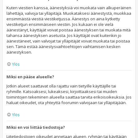
Kuten viestien kanssa, äänestyksiä voi muokata vain alkuperäinen
lähettäjä, valvoja tai ylläpitäjä. Muokataksesi äänestystä, muokkaa
ensimmäistä viestiä viestiketjussa. Äänestys on aina kytketty
viestiketjun ensimmäiseen viestiin. Jos kukaan ei ole vielä
äänestänyt, käyttäjät voivat poistaa äänestyksen tai muokata mitä
tahansa äänestyksen asetusta. Jos käyttäjät ovat kuitenkin jo
äänestäneet, vain valvojat tai ylläpitäjät voivat muokata tai poistaa
sen. Tämä estää äänestysvaihtoehtojen vaihtamisen kesken
äänestyksen.
Ylös
Miksi en pääse alueelle?
Jotkin alueet saattavat olla rajattu vain tietyille käyttäjille tai
ryhmille. Katsoaksesi, lukeaksesi, kirjoittaaksesi tai muiden
toimintojen tekeminen alueella saattaa tarvita erikoisoikeuksia. Jos
haluat oikeudet, ota yhteyttä foorumin valvojaan tai ylläpitäjään.
Ylös
Miksi en voi liittää tiedostoja?
Liitetiedostojen oikeudet annetaan alueen, ryhmän tai käyttäjän