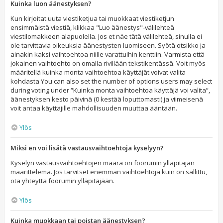
Kuinka luon äänestyksen?
Kun kirjoitat uuta viestiketjua tai muokkaat viestiketjun
ensimmäistä viestiä, klikkaa "Luo äänestys"-välilehteä
viestilomakkeen alapuolella. Jos et näe tätä välilehteä, sinulla ei
ole tarvittavia oikeuksia äänestysten luomiseen. Syötä otsikko ja
ainakin kaksi vaihtoehtoa niille varattuihin kenttiin. Varmista että
jokainen vaihtoehto on omalla rivillään tekstikentässä. Voit myös
määritellä kuinka monta vaihtoehtoa käyttäjät voivat valita
kohdasta You can also set the number of options users may select
during voting under “Kuinka monta vaihtoehtoa käyttäjä voi valita”,
äänestyksen kesto päivinä (0 kestää loputtomasti) ja viimeisenä
voit antaa käyttäjille mahdollisuuden muuttaa ääntään.
Ylös
Miksi en voi lisätä vastausvaihtoehtoja kyselyyn?
Kyselyn vastausvaihtoehtojen määrä on foorumin ylläpitäjän
määrittelemä. Jos tarvitset enemmän vaihtoehtoja kuin on sallittu,
ota yhteyttä foorumin ylläpitäjään.
Ylös
Kuinka muokkaan tai poistan äänestyksen?