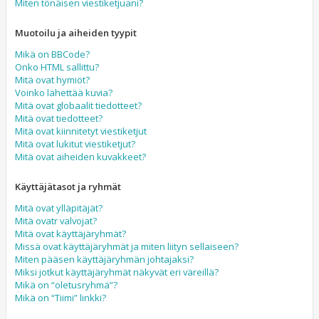
Miten tönäisen viestiketjuani?
Muotoilu ja aiheiden tyypit
Mikä on BBCode?
Onko HTML sallittu?
Mitä ovat hymiöt?
Voinko lähettää kuvia?
Mitä ovat globaalit tiedotteet?
Mitä ovat tiedotteet?
Mitä ovat kiinnitetyt viestiketjut
Mitä ovat lukitut viestiketjut?
Mitä ovat aiheiden kuvakkeet?
Käyttäjätasot ja ryhmät
Mitä ovat ylläpitäjät?
Mitä ovatr valvojat?
Mitä ovat käyttäjäryhmät?
Missä ovat käyttäjäryhmät ja miten liityn sellaiseen?
Miten pääsen käyttäjäryhmän johtajaksi?
Miksi jotkut käyttäjäryhmät näkyvät eri väreillä?
Mikä on “oletusryhmä”?
Mikä on “Tiimi” linkki?