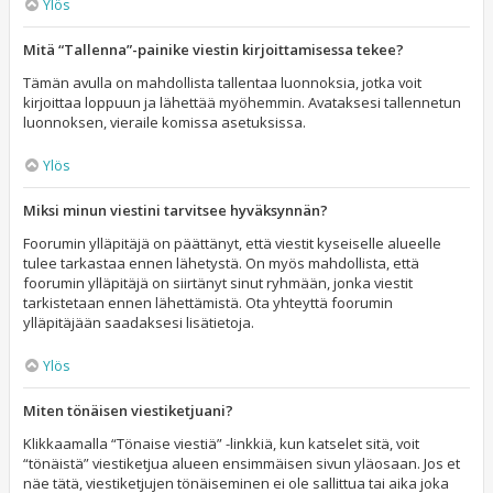
Ylös
Mitä “Tallenna”-painike viestin kirjoittamisessa tekee?
Tämän avulla on mahdollista tallentaa luonnoksia, jotka voit
kirjoittaa loppuun ja lähettää myöhemmin. Avataksesi tallennetun
luonnoksen, vieraile komissa asetuksissa.
Ylös
Miksi minun viestini tarvitsee hyväksynnän?
Foorumin ylläpitäjä on päättänyt, että viestit kyseiselle alueelle
tulee tarkastaa ennen lähetystä. On myös mahdollista, että
foorumin ylläpitäjä on siirtänyt sinut ryhmään, jonka viestit
tarkistetaan ennen lähettämistä. Ota yhteyttä foorumin
ylläpitäjään saadaksesi lisätietoja.
Ylös
Miten tönäisen viestiketjuani?
Klikkaamalla “Tönaise viestiä” -linkkiä, kun katselet sitä, voit
“tönäistä” viestiketjua alueen ensimmäisen sivun yläosaan. Jos et
näe tätä, viestiketjujen tönäiseminen ei ole sallittua tai aika joka